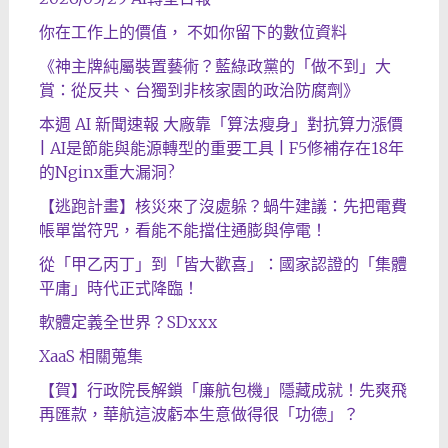
你在工作上的價值， 不如你留下的數位資料
《神主牌純屬裝置藝術？藍綠政黨的「做不到」大
賞：從反共、台獨到非核家園的政治防腐劑》
本週 AI 新聞速報 大廠靠「算法瘦身」對抗算力漲價
| AI是節能與能源轉型的重要工具 | F5修補存在18年
的Nginx重大漏洞?
【逃跑計畫】核災來了沒處躲？蝸牛建議：先把電費
帳單當符咒，看能不能擋住通膨與停電！
從「甲乙丙丁」到「皆大歡喜」：國家認證的「集體
平庸」時代正式降臨！
軟體定義全世界？SDxxx
XaaS 相關蒐集
【賀】行政院長解鎖「廉航包機」隱藏成就！先爽飛
再匯款，華航這波虧本生意做得很「功德」？