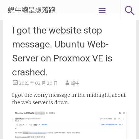
Skip
蝸牛總是想落跑
to
content
I got the website stop
message. Ubuntu Web-
Server on Proxmox VE is
crashed.
2021 年 02 月 20 日
蝸牛
I got the worry message in the midnight, about
the web server is down.