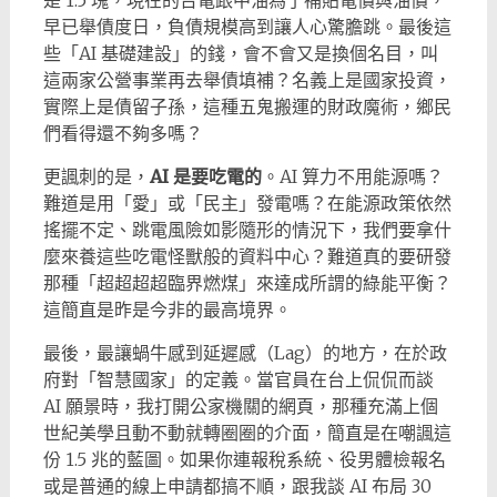
是 1.5 塊，現在的台電跟中油為了補貼電價與油價，
早已舉債度日，負債規模高到讓人心驚膽跳。最後這
些「AI 基礎建設」的錢，會不會又是換個名目，叫
這兩家公營事業再去舉債填補？名義上是國家投資，
實際上是債留子孫，這種五鬼搬運的財政魔術，鄉民
們看得還不夠多嗎？
更諷刺的是，
AI 是要吃電的
。AI 算力不用能源嗎？
難道是用「愛」或「民主」發電嗎？在能源政策依然
搖擺不定、跳電風險如影隨形的情況下，我們要拿什
麼來養這些吃電怪獸般的資料中心？難道真的要研發
那種「超超超超臨界燃煤」來達成所謂的綠能平衡？
這簡直是昨是今非的最高境界。
最後，最讓蝸牛感到延遲感（Lag）的地方，在於政
府對「智慧國家」的定義。當官員在台上侃侃而談
AI 願景時，我打開公家機關的網頁，那種充滿上個
世紀美學且動不動就轉圈圈的介面，簡直是在嘲諷這
份 1.5 兆的藍圖。如果你連報稅系統、役男體檢報名
或是普通的線上申請都搞不順，跟我談 AI 布局 30