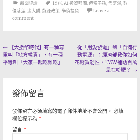
新聞評論
1.5兆
,
AI 投資藍圖
,
債留子孫
,
孟婆湯
,
數
位落差
,
畫大餅
,
能源政策
,
舉債投資
Leave a
comment
Post
←
【大撒幣時代】有一種尊
從「用愛發電」到「自備行
重叫「地方權責」，有一種
動電源」：經濟部教你如何
navigation
平等叫「大家一起吃難吃」
花錢買韌性，1MW補助百萬
是在哈囉？
→
發佈留言
發佈留言必須填寫的電子郵件地址不會公開。
必填
欄位標示為
*
留言
*