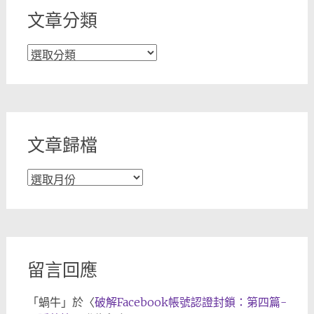
文章分類
文
章
分
類
文章歸檔
文
章
歸
檔
留言回應
「
蝸牛
」於〈
破解Facebook帳號認證封鎖：第四篇-