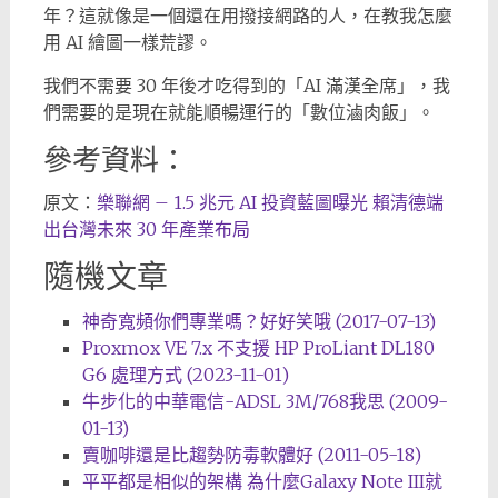
年？這就像是一個還在用撥接網路的人，在教我怎麼
用 AI 繪圖一樣荒謬。
我們不需要 30 年後才吃得到的「AI 滿漢全席」，我
們需要的是現在就能順暢運行的「數位滷肉飯」。
參考資料：
原文：
樂聯網 – 1.5 兆元 AI 投資藍圖曝光 賴清德端
出台灣未來 30 年產業布局
隨機文章
神奇寬頻你們專業嗎？好好笑哦 (2017-07-13)
Proxmox VE 7.x 不支援 HP ProLiant DL180
G6 處理方式 (2023-11-01)
牛步化的中華電信-ADSL 3M/768我思 (2009-
01-13)
賣咖啡還是比趨勢防毒軟體好 (2011-05-18)
平平都是相似的架構 為什麼Galaxy Note III就