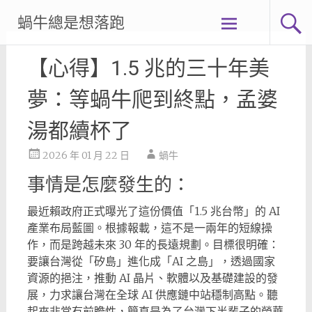
Skip
蝸牛總是想落跑
to
content
【心得】1.5 兆的三十年美
夢：等蝸牛爬到終點，孟婆
湯都續杯了
2026 年 01 月 22 日
蝸牛
事情是怎麼發生的：
最近賴政府正式曝光了這份價值「1.5 兆台幣」的 AI
產業布局藍圖。根據報載，這不是一兩年的短線操
作，而是跨越未來 30 年的長遠規劃。目標很明確：
要讓台灣從「矽島」進化成「AI 之島」，透過國家
資源的挹注，推動 AI 晶片、軟體以及基礎建設的發
展，力求讓台灣在全球 AI 供應鏈中站穩制高點。聽
起來非常有前瞻性，簡直是為了台灣下半輩子的榮華