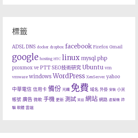
標籤
facebook
ADSL
DNS
Gmail
Firefox
docker
dropbox
google
linux
php
mysql
hosting
HTC
Ubuntu
SEO技術研究
proxmox ve
PTT
vm
WordPress
windows
yahoo
vmware
XenServer
免費
備份
中華電信
信用卡
域名
外掛
小米
光纖
安裝
網站
手機
測試
廣告
帳號
網路
微軟
更新
詐
虛擬機
笑話
雲端
騙
軟體