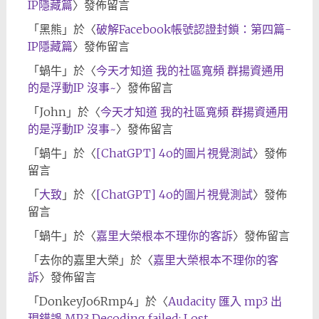
IP隱藏篇
〉發佈留言
「
黑熊
」於〈
破解Facebook帳號認證封鎖：第四篇-
IP隱藏篇
〉發佈留言
「
蝸牛
」於〈
今天才知道 我的社區寬頻 群揚資通用
的是浮動IP 沒事~
〉發佈留言
「
John
」於〈
今天才知道 我的社區寬頻 群揚資通用
的是浮動IP 沒事~
〉發佈留言
「
蝸牛
」於〈
[ChatGPT] 4o的圖片視覺測試
〉發佈
留言
「
大致
」於〈
[ChatGPT] 4o的圖片視覺測試
〉發佈
留言
「
蝸牛
」於〈
嘉里大榮根本不理你的客訴
〉發佈留言
「
去你的嘉里大榮
」於〈
嘉里大榮根本不理你的客
訴
〉發佈留言
「
DonkeyJo6Rmp4
」於〈
Audacity 匯入 mp3 出
現錯誤 MP3 Decoding failed: Lost