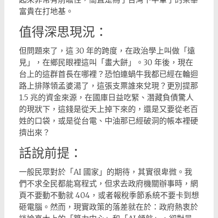
富貴在打地基。
值得深思現況：
但問題來了，這 30 年的跨度，在政治學上叫做「遠
見」，在鄉民眼裡這叫「畫大餅」。30 年後，現在
台上的這群首長在哪裡？恐怕連蝸牛我都已經在輪迴
路上排隊領孟婆湯了，這張支票誰來兌現？更別提那
1.5 兆的資金來源，在國庫日益吃緊、潛藏負債驚人
的現狀下，這錢是從天上掉下來的，還是又要從老百
姓的口袋，或是從台電、中油那已經破洞的帳本裡硬
擠出來？
話說前提：
一般民眾對於「AI 國家」的期待，其實很卑微。我
們不求全民都能寫程式，但求去政府機關辦事時，網
頁不要動不動就 404，或者報稅季節系統不要卡到想
砸電腦。然而，現實政策的落差就在於：政府熱衷於