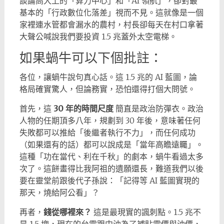
談論高大上的「算力中心」和「AI 領航」，卻對最
基本的「行政數位化落差」視而不見。這就像是一個
家裡連水管都會漏水的農村，村長卻每天在村口拿著
大聲公喊說我們要投資 1.5 兆蓋外太空電梯。
如果蝸牛可以下個批註：
各位，讓蝸牛說句真心話。這 1.5 兆的 AI 藍圖，論
格局確實驚人，但論務實，恐怕還得打個大問號。
首先，這
30 年的時間尺度
簡直是政治防彈衣。政治
人物的任期頂多八年，規劃到 30 年後，意味著任何
失敗都可以推給「後繼者執行不力」，而任何成功
（如果還有的話）都可以說成是「當年高瞻遠矚」。
這種「功在當代、利在千秋」的劇本，蝸牛看過太多
次了。這餅畫得比我阿祖的遺願還長，難道我們以後
要在靈堂前跟後代子孫說：「記得等 AI 藍圖實現的
那天，燒給阿公看」？
再者，
錢從哪裡來？
這是最現實的諷刺點。1.5 兆不