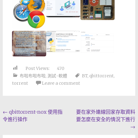
Post Views:
470
布啦布啦布啦
,
測試-軟體
BT
,
qbittorrent
,
torrent
Leave a comment
Post
←
qbittorrent-nox 使用指
要在家外連線回家存取資料
令進行操作
要怎麼在安全的情況下進行
navigation
→