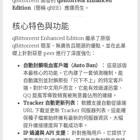
qBittorrent 開發的
qBittorrent Enhanced
Edition
（簡稱 qBEE）應運而生。
核心特色與功能
qBittorrent Enhanced Edition 繼承了原版
qBittorrent 簡潔、無廣告且開源的優點，並在此基
礎上針對惡意 peer 進行了深度強化：
自動封鎖吸血客戶端（Auto Ban）：
這是該版
本最核心的功能。它內建了一套偵測機制，能
自動識別並封鎖那些「只下不上」的特定客戶
端。對於中文用戶而言，它能有效過濾迅雷、
QQ 旋風等導致頻寬被無意義佔用的連線。
Tracker 自動更新列表：
軟體支援自動從遠端
URL 下載並更新 Tracker 伺服器列表。這能確
保種子檔案始終擁有最新的伺服器資訊，大幅
提升連接速度與下載成功率。
IP 過濾與 API 支援：
針對進階用戶，它提供了