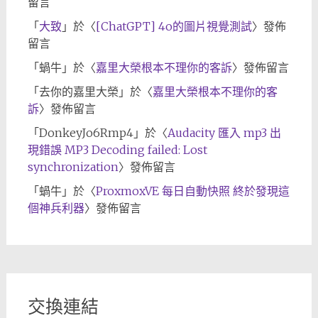
留言
「
大致
」於〈
[ChatGPT] 4o的圖片視覺測試
〉發佈
留言
「
蝸牛
」於〈
嘉里大榮根本不理你的客訴
〉發佈留言
「
去你的嘉里大榮
」於〈
嘉里大榮根本不理你的客
訴
〉發佈留言
「
DonkeyJo6Rmp4
」於〈
Audacity 匯入 mp3 出
現錯誤 MP3 Decoding failed: Lost
synchronization
〉發佈留言
「
蝸牛
」於〈
ProxmoxVE 每日自動快照 終於發現這
個神兵利器
〉發佈留言
交換連結