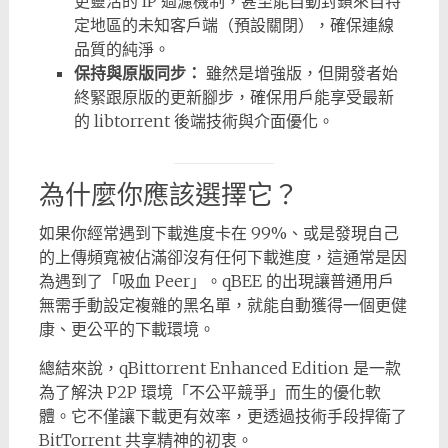
更靈活的 IP 過濾機制，甚至能自動封鎖來自特
定地區的未知客戶端（預設關閉），確保連線
品質的純淨。
保持與原版同步：
雖然是增強版，但開發者始
終緊跟原版的更新腳步，確保用戶能享受最新
的 libtorrent 後端技術與介面優化。
為什麼你應該選擇它？
如果你經常遇到下載進度卡在 99%、或是發現自己
的上傳頻寬被佔滿卻沒有任何下載進度，這通常是因
為遇到了「吸血 Peer」。qBEE 的出現讓普通用戶
無需手動設定複雜的黑名單，就能自動獲得一個更健
康、更公平的下載環境。
總結來說，qBittorrent Enhanced Edition 是一款
為了解決 P2P 環境「不公平競爭」而生的優化軟
體。它不僅讓下載更有效率，更透過技術手段捍衛了
BitTorrent 共享精神的初衷。