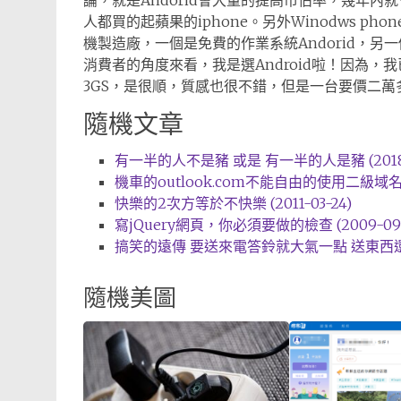
論，就是Andorid會大量的提高市佔率，幾年內
人都買的起蘋果的iphone。另外Winodws p
機製造廠，一個是免費的作業系統Andorid，另一個
消費者的角度來看，我是選Android啦！因為，我已
3GS，是很順，質感也很不錯，但是一台要價二
隨機文章
有一半的人不是豬 或是 有一半的人是豬 (2018-
機車的outlook.com不能自由的使用二級域名 (2
快樂的2次方等於不快樂 (2011-03-24)
寫jQuery網頁，你必須要做的檢查 (2009-09-
搞笑的遠傳 要送來電答鈴就大氣一點 送東西還要客
隨機美圖