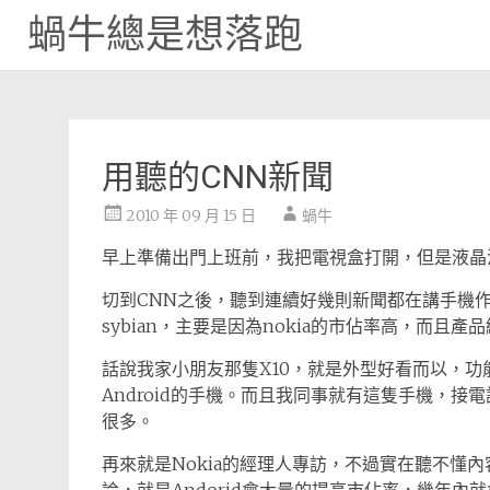
蝸牛總是想落跑
Skip
to
content
用聽的CNN新聞
2010 年 09 月 15 日
蝸牛
早上準備出門上班前，我把電視盒打開，但是液晶
切到CNN之後，聽到連續好幾則新聞都在講手機作
sybian，主要是因為nokia的市佔率高，而且
話說我家小朋友那隻X10，就是外型好看而以，
Android的手機。而且我同事就有這隻手機，
很多。
再來就是Nokia的經理人專訪，不過實在聽不懂