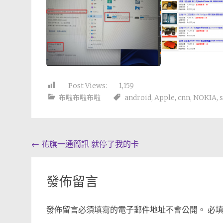
Post Views:
1,159
布啦布啦布啦
android
,
Apple
,
cnn
,
NOKIA
,
Post
←
花旗一通簡訊 就停了我的卡
navigation
發佈留言
發佈留言必須填寫的電子郵件地址不會公開。
必