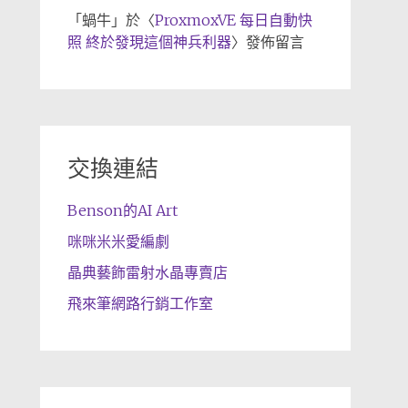
「
蝸牛
」於〈
ProxmoxVE 每日自動快
照 終於發現這個神兵利器
〉發佈留言
交換連結
Benson的AI Art
咪咪米米愛編劇
晶典藝飾雷射水晶專賣店
飛來筆網路行銷工作室