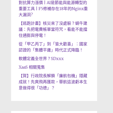
對抗算力漲價 | AI是節能與能源轉型的
重要工具 | F5修補存在18年的Nginx重
大漏洞?
【逃跑計畫】核災來了沒處躲？蝸牛建
議：先把電費帳單當符咒，看能不能擋
住通膨與停電！
從「甲乙丙丁」到「皆大歡喜」：國家
認證的「集體平庸」時代正式降臨！
軟體定義全世界？SDxxx
XaaS 相關蒐集
【賀】行政院長解鎖「廉航包機」隱藏
成就！先爽飛再匯款，華航這波虧本生
意做得很「功德」？