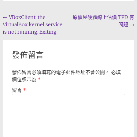
Post
←
VBoxClient: the
原價屋硬體線上估價 TPD 有
VirtualBox kernel service
問題
→
navigation
is not running. Exiting.
發佈留言
發佈留言必須填寫的電子郵件地址不會公開。
必填
欄位標示為
*
留言
*