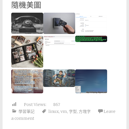
隨機美圖
Post Views:
867
學習筆記
linux
,
vm
,
字型
,
方塊字
Leave
a comment