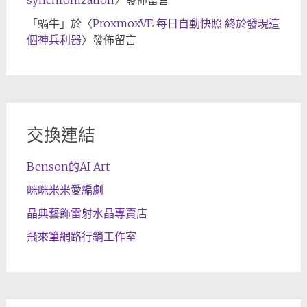
synchronization
〉發佈留言
「
蝸牛
」於〈
ProxmoxVE 每日自動快照 終於發現這
個神兵利器
〉發佈留言
交換連結
Benson的AI Art
咪咪米米愛編劇
晶典藝飾雷射水晶專賣店
飛來筆網路行銷工作室