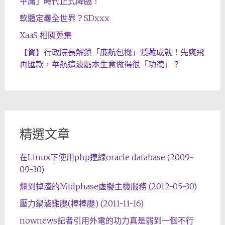
平庸」時代正式降臨！
軟體定義全世界？SDxxx
XaaS 相關蒐集
【賀】行政院長解鎖「廉航包機」隱藏成就！先爽飛
再匯款，華航這波虧本生意做得很「功德」？
精選文章
在Linux下使用php連線oracle database (2009-
09-30)
爛到掉渣的Midphase虛擬主機服務 (2012-05-30)
壓力鍋滷雞腿(棒棒腿) (2011-11-16)
nownews記者引用外電的功力真是弱到一個不行