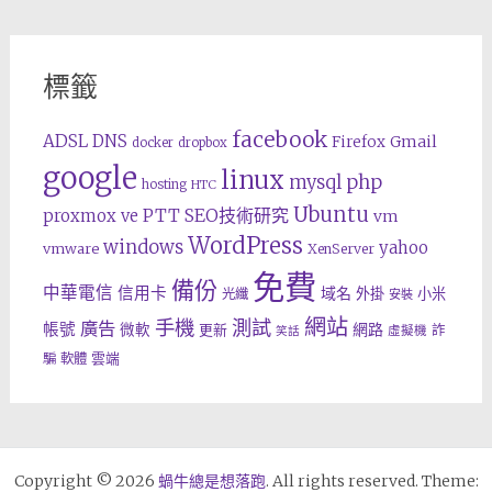
標籤
facebook
ADSL
DNS
Gmail
Firefox
docker
dropbox
google
linux
php
mysql
hosting
HTC
Ubuntu
SEO技術研究
proxmox ve
PTT
vm
WordPress
windows
yahoo
vmware
XenServer
免費
備份
中華電信
信用卡
域名
外掛
小米
光纖
安裝
網站
手機
測試
廣告
帳號
網路
微軟
更新
詐
虛擬機
笑話
雲端
騙
軟體
Copyright © 2026
蝸牛總是想落跑
. All rights reserved. Theme: