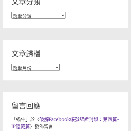
文章分類
文
章
分
類
文章歸檔
文
章
歸
檔
留言回應
「
蝸牛
」於〈
破解Facebook帳號認證封鎖：第四篇-
IP隱藏篇
〉發佈留言