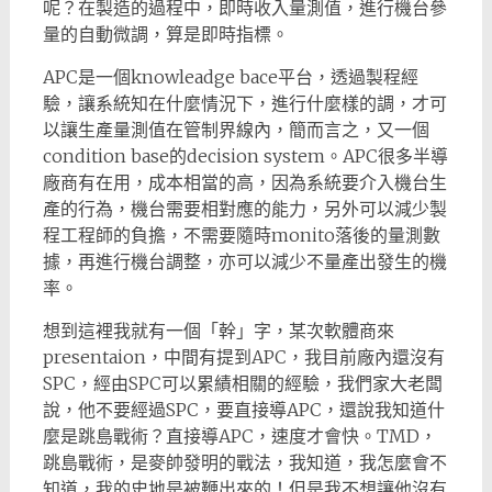
呢？在製造的過程中，即時收入量測值，進行機台參
量的自動微調，算是即時指標。
APC是一個knowleadge bace平台，透過製程經
驗，讓系統知在什麼情況下，進行什麼樣的調，才可
以讓生產量測值在管制界線內，簡而言之，又一個
condition base的decision system。APC很多半導
廠商有在用，成本相當的高，因為系統要介入機台生
產的行為，機台需要相對應的能力，另外可以減少製
程工程師的負擔，不需要隨時monito落後的量測數
據，再進行機台調整，亦可以減少不量產出發生的機
率。
想到這裡我就有一個「幹」字，某次軟體商來
presentaion，中間有提到APC，我目前廠內還沒有
SPC，經由SPC可以累績相關的經驗，我們家大老闆
說，他不要經過SPC，要直接導APC，還說我知道什
麼是跳島戰術？直接導APC，速度才會快。TMD，
跳島戰術，是麥帥發明的戰法，我知道，我怎麼會不
知道，我的史地是被鞭出來的！但是我不想讓他沒有