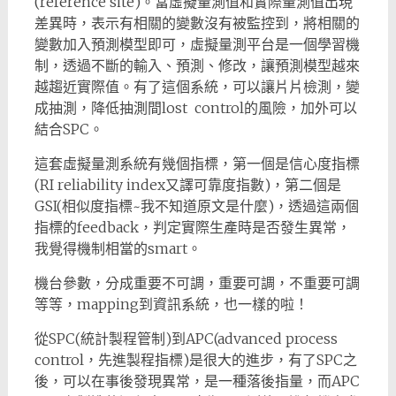
(reference site)。
當虛擬量測值和實際量測值出現
差異時，表示有相關的變數沒有被監控到，將相關的
變數加入預測模型即可，虛擬量測平台是一個學習機
制，透過不斷的輸入、預測、修改，讓預測模型越來
越趨近實際值。有了這個系統，可以讓片片檢測，變
成抽測，降低抽測間lost control的風險，加外可以
結合SPC。
這套虛擬量測系統有幾個指標，第一個是信心度指標
(RI reliability index又譯可靠度指數)，第二個是
GSI(相似度指標~我不知道原文是什麼)，透過這兩個
指標的feedback，判定實際生產時是否發生異常，
我覺得機制相當的smart。
機台參數，分成重要不可調，重要可調，不重要可調
等等，mapping到資訊系統，也一樣的啦！
從SPC(統計製程管制)到APC(advanced process
control，先進製程指標)是很大的進步，有了SPC之
後，可以在事後發現異常，是一種落後指量，而APC