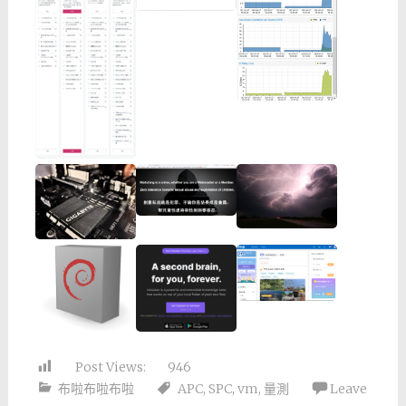
Post Views:
946
布啦布啦布啦
APC
,
SPC
,
vm
,
量測
Leave