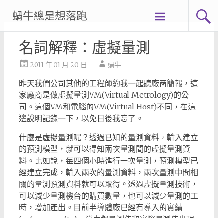
Skip
蝸牛總是想落跑
to
content
名詞解釋：虛擬量測
2011 年 01 月 20 日
蝸牛
昨天我們公司其他的工程師約我一起聽廠商簡報，這
家廠商是做虛擬量測VM(Virtual Metrology)的公
司。這個VM和電腦的VM(Virtual Host)不同，在這
邊說明記錄一下，以免日後我忘了。
什麼是虛擬量測呢？透過已知的量測資料，輸入建立
的預測模型，就可以得知兩次量測間的虛擬量測資
料。比如說，每四個小時進行一次量測，預測模型已
經建立完成，輸入兩次的量測資料，兩次量測中間相
關的量測預測資料就可以取得。透過虛擬量測技術，
可以減少量測機台的購買數量，也可以減少量測的工
時，增加產出。目前半導體廠已經有導入的實績