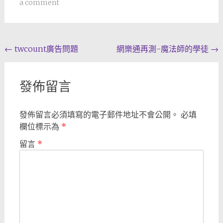
a comment
Post
←
twcount廣告問題
網樂通再測-魔法師的學徒
→
navigation
發佈留言
發佈留言必須填寫的電子郵件地址不會公開。
必填
欄位標示為
*
留言
*