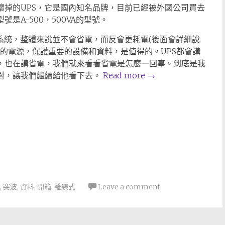
壞掉的UPS，它是國內知名品牌，目前已經被外國公司買去
是A-500，500VA的型號。
電系統，整體來說並不會省電，而反會更耗電(後面會詳細說
定的電源，保護重要的設備和資料，是值得的。UPS都會講
，也在講省電，我們就來看看省電是怎麼一回事。到底是我
對，讓我們繼續給他看下去。
Read more
→
,
突波
,
資料
,
開箱
,
離線式
Leave a comment