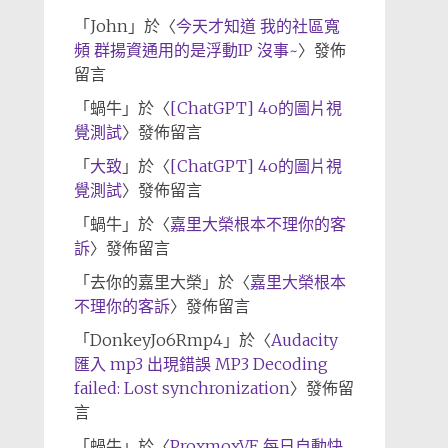
「
John
」於〈
今天才知道 我的社區寬
頻 群揚資通用的是浮動IP 沒事~
〉發佈
留言
「
蝸牛
」於〈
[ChatGPT] 4o的圖片視
覺測試
〉發佈留言
「
大致
」於〈
[ChatGPT] 4o的圖片視
覺測試
〉發佈留言
「
蝸牛
」於〈
嘉里大榮根本不理你的客
訴
〉發佈留言
「
去你的嘉里大榮
」於〈
嘉里大榮根本
不理你的客訴
〉發佈留言
「
DonkeyJo6Rmp4
」於〈
Audacity
匯入 mp3 出現錯誤 MP3 Decoding
failed: Lost synchronization
〉發佈留
言
「
蝸牛
」於〈
ProxmoxVE 每日自動快