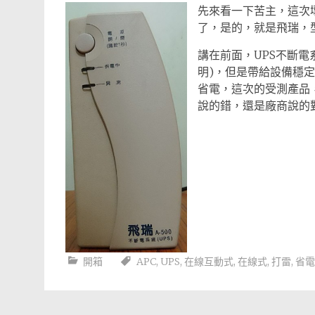
先來看一下苦主，這次
了，是的，就是飛瑞，型號
講在前面，UPS不斷
明)，但是帶給設備穩
省電，這次的受測產品
說的錯，還是廠商說的
開箱
APC
,
UPS
,
在線互動式
,
在線式
,
打雷
,
省電