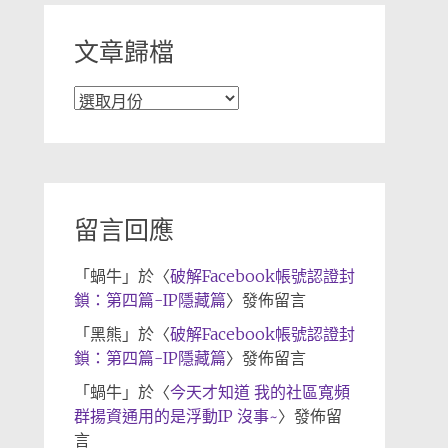
文章歸檔
文
章
歸
檔
留言回應
「
蝸牛
」於〈
破解Facebook帳號認證封
鎖：第四篇-IP隱藏篇
〉發佈留言
「
黑熊
」於〈
破解Facebook帳號認證封
鎖：第四篇-IP隱藏篇
〉發佈留言
「
蝸牛
」於〈
今天才知道 我的社區寬頻
群揚資通用的是浮動IP 沒事~
〉發佈留
言