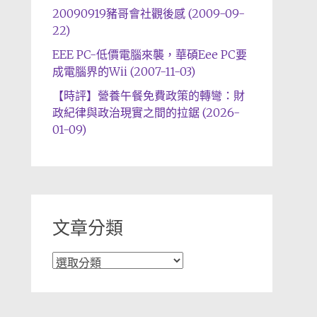
20090919豬哥會社觀後感 (2009-09-
22)
EEE PC-低價電腦來襲，華碩Eee PC要
成電腦界的Wii (2007-11-03)
【時評】營養午餐免費政策的轉彎：財
政紀律與政治現實之間的拉鋸 (2026-
01-09)
文章分類
文
章
分
類