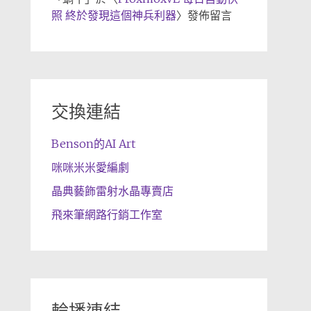
照 終於發現這個神兵利器
〉發佈留言
交換連結
Benson的AI Art
咪咪米米愛編劇
晶典藝飾雷射水晶專賣店
飛來筆網路行銷工作室