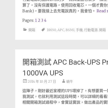
算了，沒有保護電路，使用回收電芯，一個才賣你幾
Bank)，要我接上去充電說真的，我會怕。
Read
Pages:
1
2
3
4
開箱
18650
,
APC
,
BSMI
,
手機
,
行動電源
,
開箱
開箱測試 APC Back-UPS Pro
1000VA UPS
2014 年 10 月 27 日
蝸牛
這陣子，剛好最近家裡的UPS壞掉了，有想要買一
我測試，也就利用測試這段時間，可以詳細的看看
相關開箱測試過程中，會實話實說，做出產品的實