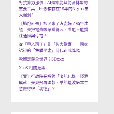
對抗算力漲價 | AI是節能與能源轉型的
重要工具 | F5修補存在18年的Nginx重
大漏洞?
【逃跑計畫】核災來了沒處躲？蝸牛建
議：先把電費帳單當符咒，看能不能擋
住通膨與停電！
從「甲乙丙丁」到「皆大歡喜」：國家
認證的「集體平庸」時代正式降臨！
軟體定義全世界？SDxxx
XaaS 相關蒐集
【賀】行政院長解鎖「廉航包機」隱藏
成就！先爽飛再匯款，華航這波虧本生
意做得很「功德」？