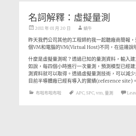
名詞解釋：虛擬量測
2011 年 01 月 20 日
蝸牛
昨天我們公司其他的工程師約我一起聽廠商簡報，這家廠商
個VM和電腦的VM(Virtual Host)不同，在
什麼是虛擬量測呢？透過已知的量測資料，輸入建
如說，每四個小時進行一次量測，預測模型已經建
測資料就可以取得。透過虛擬量測技術，可以減少
目前半導體廠已經有導入的實績(reference site)
布啦布啦布啦
APC
,
SPC
,
vm
,
量測
Lea