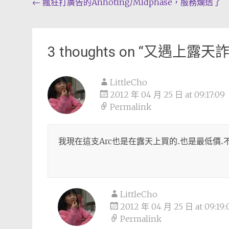
Post
←
瘋狂打廣告的Anhoting/Midphase，服務爛透了
navigation
3 thoughts on “
又遇上露天
LittleCho
2012 年 04 月 25 日 at 09:17:09
Permalink
我現在這支Arc也是在露天上買的..也是最低價..
LittleCho
2012 年 04 月 25 日 at 09:19:
Permalink