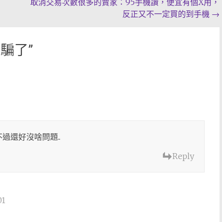
取消交易次數很多的賣家：95手機讚，便宜有個X用，
反正又不一定買的到手機
→
詐騙了
”
不過還好沒啥問題..
Reply
01