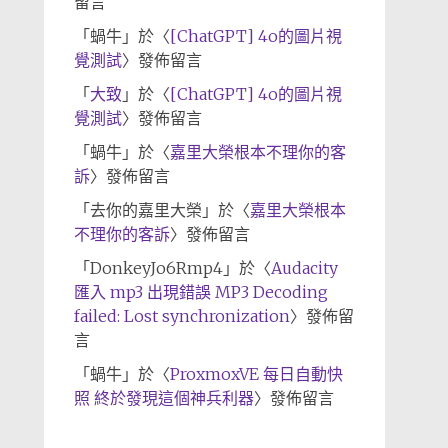
留言
「
蝸牛
」於〈
[ChatGPT] 4o的圖片視
覺測試
〉發佈留言
「
大致
」於〈
[ChatGPT] 4o的圖片視
覺測試
〉發佈留言
「
蝸牛
」於〈
嘉里大榮根本不理你的客
訴
〉發佈留言
「
去你的嘉里大榮
」於〈
嘉里大榮根本
不理你的客訴
〉發佈留言
「
DonkeyJo6Rmp4
」於〈
Audacity
匯入 mp3 出現錯誤 MP3 Decoding
failed: Lost synchronization
〉發佈留
言
「
蝸牛
」於〈
ProxmoxVE 每日自動快
照 終於發現這個神兵利器
〉發佈留言