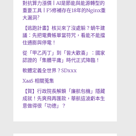
對抗算力漲價 | AI是節能與能源轉型的
重要工具 | F5修補存在18年的Nginx重
大漏洞?
【逃跑計畫】核災來了沒處躲？蝸牛建
議：先把電費帳單當符咒，看能不能擋
住通膨與停電！
從「甲乙丙丁」到「皆大歡喜」：國家
認證的「集體平庸」時代正式降臨！
軟體定義全世界？SDxxx
XaaS 相關蒐集
【賀】行政院長解鎖「廉航包機」隱藏
成就！先爽飛再匯款，華航這波虧本生
意做得很「功德」？