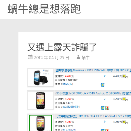
蝸牛總是想落跑
Skip
to
content
又遇上露天詐騙了
2012 年 04 月 25 日
蝸牛