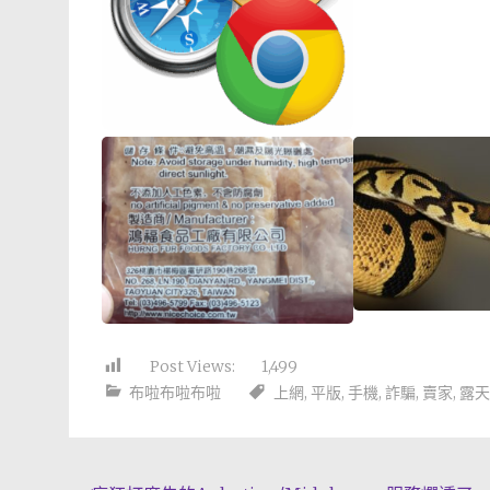
Post Views:
1,499
布啦布啦布啦
上網
,
平版
,
手機
,
詐騙
,
賣家
,
露天