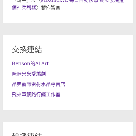
「
蝸牛
」於〈
ProxmoxVE 每日自動快照 終於發現這
個神兵利器
〉發佈留言
交換連結
Benson的AI Art
咪咪米米愛編劇
晶典藝飾雷射水晶專賣店
飛來筆網路行銷工作室