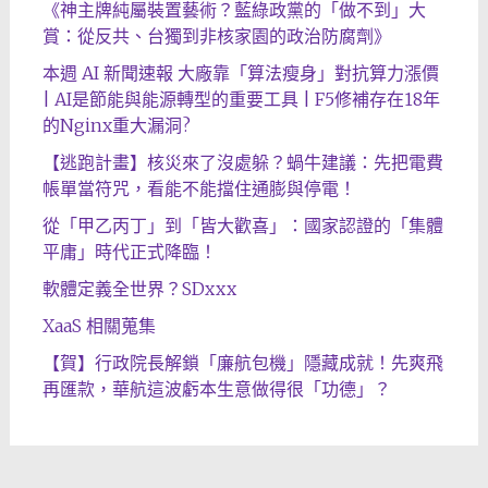
《神主牌純屬裝置藝術？藍綠政黨的「做不到」大
賞：從反共、台獨到非核家園的政治防腐劑》
本週 AI 新聞速報 大廠靠「算法瘦身」對抗算力漲價
| AI是節能與能源轉型的重要工具 | F5修補存在18年
的Nginx重大漏洞?
【逃跑計畫】核災來了沒處躲？蝸牛建議：先把電費
帳單當符咒，看能不能擋住通膨與停電！
從「甲乙丙丁」到「皆大歡喜」：國家認證的「集體
平庸」時代正式降臨！
軟體定義全世界？SDxxx
XaaS 相關蒐集
【賀】行政院長解鎖「廉航包機」隱藏成就！先爽飛
再匯款，華航這波虧本生意做得很「功德」？