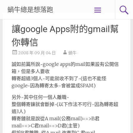
Skip
蝸牛總是想落跑
to
content
讓google Apps附的gmail幫
你轉信
2008 年 09 月 04 日
蝸牛
誠如前篇所說~google apps的mail如果設有公開信
箱，但是多人要收
轉寄超過3個人~可能就收不到了~(這也不能怪
google~因為轉寄太多~會被當成SPAM)
另外~其中任何一個人離職~
整個轉寄鍊就會斷掉~(以下作法不可行~因為轉寄超
過3人)
轉寄鏈就是說從A mail(公務mail)==>B君
mail==>C君mail==>D君(主管)
假設B君離職~從A mail 改寄到C 君mail