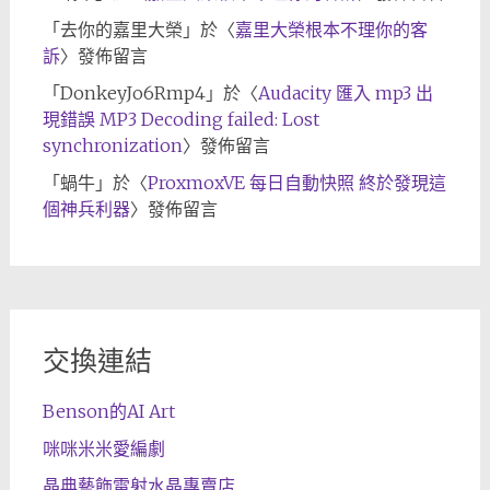
「
去你的嘉里大榮
」於〈
嘉里大榮根本不理你的客
訴
〉發佈留言
「
DonkeyJo6Rmp4
」於〈
Audacity 匯入 mp3 出
現錯誤 MP3 Decoding failed: Lost
synchronization
〉發佈留言
「
蝸牛
」於〈
ProxmoxVE 每日自動快照 終於發現這
個神兵利器
〉發佈留言
交換連結
Benson的AI Art
咪咪米米愛編劇
晶典藝飾雷射水晶專賣店