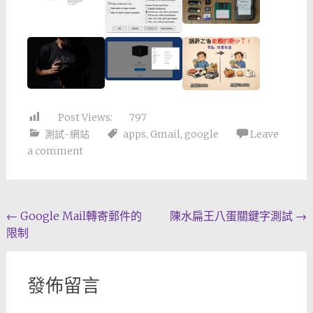
Post Views:
797
測試-網站
apps
,
Gmail
,
google
Leave
a comment
Post
←
Google Mail轉寄郵件的
陳水扁王八蛋關鍵字測試
→
限制
navigation
發佈留言