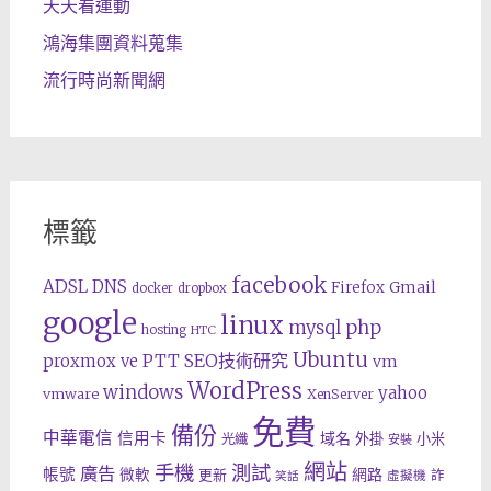
天天看運動
鴻海集團資料蒐集
流行時尚新聞網
標籤
facebook
ADSL
DNS
Gmail
Firefox
docker
dropbox
google
linux
php
mysql
hosting
HTC
Ubuntu
SEO技術研究
proxmox ve
PTT
vm
WordPress
windows
yahoo
vmware
XenServer
免費
備份
中華電信
信用卡
域名
外掛
小米
光纖
安裝
網站
手機
測試
廣告
帳號
網路
微軟
更新
詐
虛擬機
笑話