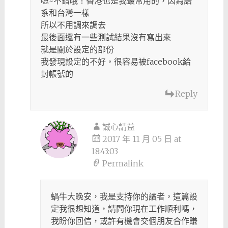
嗯~不錯哦！香港也是我最常用的，因為語
系和台灣一樣
所以不用調來調去
最後面還有一些測試結果沒有寫出來
就是關於設定的部份
我發現設定的不好，很容易被facebook給
封帳號的
Reply
誠心請益
2017 年 11 月 05 日 at
18:43:03
Permalink
蝸牛大晚安，我是支持你的讀者，這篇設
定我很想知道，請問你現在工作順利嗎，
我盼你回信，或許有機會交個朋友合作賺