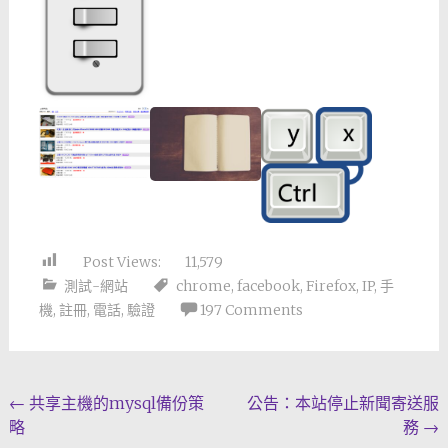
Post Views:
11,579
測試-網站
chrome
,
facebook
,
Firefox
,
IP
,
手
機
,
註冊
,
電話
,
驗證
197 Comments
Post
←
共享主機的mysql備份策
公告：本站停止新聞寄送服
略
務
→
navigation