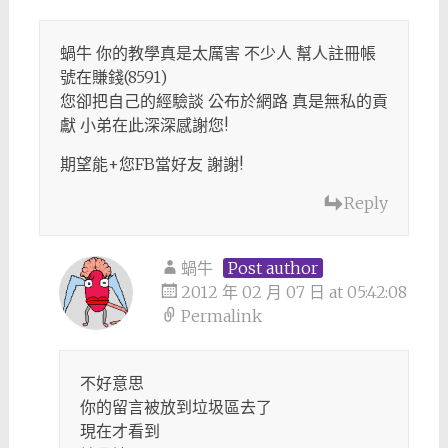
蝸牛 你的教學真是太厲害 不少人 幫人註冊帳
號在賺錢(8591)
您卻把自己的經驗談 公布於網路 真是無私的貢
獻 小弟在此深深感謝您!
期望能+您FB當好友 謝謝!
Reply
蝸牛
Post author
2012 年 02 月 07 日 at 05:42:08
Permalink
不好意思
你的留言被放到垃圾區去了
現在才看到