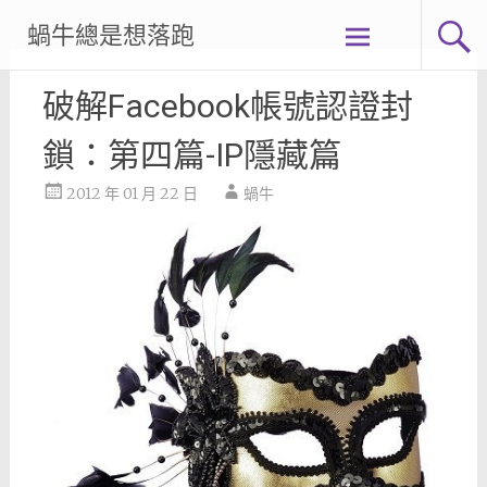
Skip
蝸牛總是想落跑
to
content
破解Facebook帳號認證封
鎖：第四篇-IP隱藏篇
2012 年 01 月 22 日
蝸牛