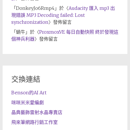
「
DonkeyJo6Rmp4
」於〈
Audacity 匯入 mp3 出
現錯誤 MP3 Decoding failed: Lost
synchronization
〉發佈留言
「
蝸牛
」於〈
ProxmoxVE 每日自動快照 終於發現這
個神兵利器
〉發佈留言
交換連結
Benson的AI Art
咪咪米米愛編劇
晶典藝飾雷射水晶專賣店
飛來筆網路行銷工作室