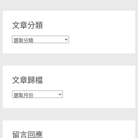
文章分類
文
章
分
類
文章歸檔
文
章
歸
檔
留言回應