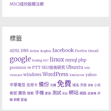
MSCI成份股關注網
標籤
facebook
ADSL
DNS
Gmail
Firefox
docker
dropbox
google
linux
php
mysql
hosting
HTC
Ubuntu
SEO技術研究
proxmox ve
PTT
vm
WordPress
windows
yahoo
vmware
XenServer
免費
備份
中華電信
信用卡
域名
外掛
小米
光纖
安裝
網站
手機
測試
廣告
帳號
網路
微軟
更新
詐
虛擬機
笑話
雲端
騙
軟體