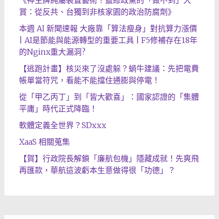
賞：從反共、台獨到非核家園的政治防腐劑》
本週 AI 新聞速報 大廠靠「算法瘦身」對抗算力漲價
| AI是節能與能源轉型的重要工具 | F5修補存在18年
的Nginx重大漏洞?
【逃跑計畫】核災來了沒處躲？蝸牛建議：先把電費
帳單當符咒，看能不能擋住通膨與停電！
從「甲乙丙丁」到「皆大歡喜」：國家認證的「集體
平庸」時代正式降臨！
軟體定義全世界？SDxxx
XaaS 相關蒐集
【賀】行政院長解鎖「廉航包機」隱藏成就！先爽飛
再匯款，華航這波虧本生意做得很「功德」？