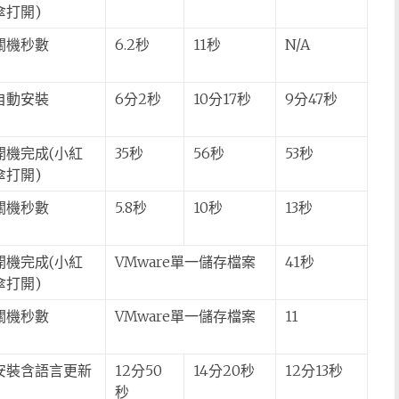
傘打開)
關機秒數
6.2秒
11秒
N/A
自動安裝
6分2秒
10分17秒
9分47秒
開機完成(小紅
35秒
56秒
53秒
傘打開)
關機秒數
5.8秒
10秒
13秒
開機完成(小紅
VMware單一儲存檔案
41秒
傘打開)
關機秒數
VMware單一儲存檔案
11
安裝含語言更新
12分50
14分20秒
12分13秒
秒