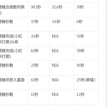
開機且啟動列跳
38.1秒
32.6秒
33秒
出
關機秒數
3.7秒
5.4秒
6秒
開機完成(小紅
24秒
N/A
51秒
傘打開)/4核
開機完成(小紅
61秒
N/A
78秒
傘打開)
關機秒數
23秒
N/A
16秒
開機到登入畫面
61秒
N/A
25秒(單檔)
關機秒數
11秒
N/A
12秒