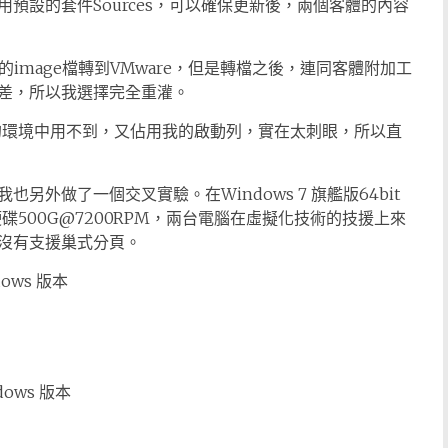
預設的套件Sources，可以確保更新後，兩個客體的內容
x的image檔轉到VMware，但是轉檔之後，連同客體附加工
差，所以我選擇完全重灌。
e在測試的環境中用不到，又佔用我的啟動列，實在太刺眼，所以直
外做了一個交叉實驗。在Windows 7 旗艦版64bit
500G@7200RPM，兩台電腦在虛擬化技術的技援上來
沒有支援巢式分頁。
ndows 版本
ndows 版本