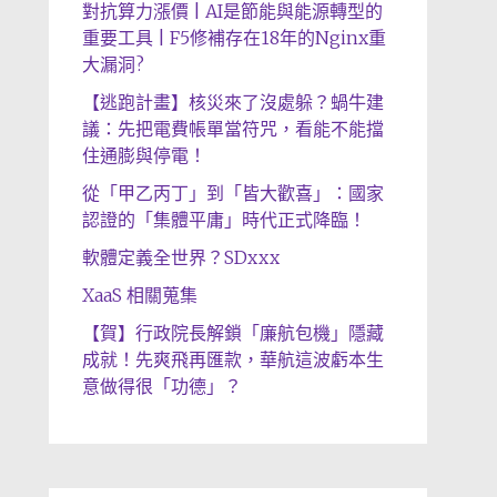
對抗算力漲價 | AI是節能與能源轉型的
重要工具 | F5修補存在18年的Nginx重
大漏洞?
【逃跑計畫】核災來了沒處躲？蝸牛建
議：先把電費帳單當符咒，看能不能擋
住通膨與停電！
從「甲乙丙丁」到「皆大歡喜」：國家
認證的「集體平庸」時代正式降臨！
軟體定義全世界？SDxxx
XaaS 相關蒐集
【賀】行政院長解鎖「廉航包機」隱藏
成就！先爽飛再匯款，華航這波虧本生
意做得很「功德」？