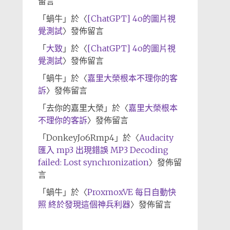
留言
「
蝸牛
」於〈
[ChatGPT] 4o的圖片視
覺測試
〉發佈留言
「
大致
」於〈
[ChatGPT] 4o的圖片視
覺測試
〉發佈留言
「
蝸牛
」於〈
嘉里大榮根本不理你的客
訴
〉發佈留言
「
去你的嘉里大榮
」於〈
嘉里大榮根本
不理你的客訴
〉發佈留言
「
DonkeyJo6Rmp4
」於〈
Audacity
匯入 mp3 出現錯誤 MP3 Decoding
failed: Lost synchronization
〉發佈留
言
「
蝸牛
」於〈
ProxmoxVE 每日自動快
照 終於發現這個神兵利器
〉發佈留言