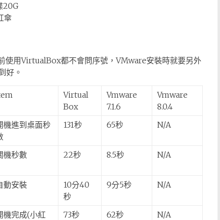
碟20G
小紅傘
用VirtualBox都不會問序號，VMware安裝時就要另外
到好。
tem
Virtual
Vmware
Vmware
Box
7.1.6
8.0.4
開機進到桌面秒
131秒
65秒
N/A
數
關機秒數
22秒
8.5秒
N/A
自動安裝
10分40
9分5秒
N/A
秒
開機完成(小紅
73秒
62秒
N/A