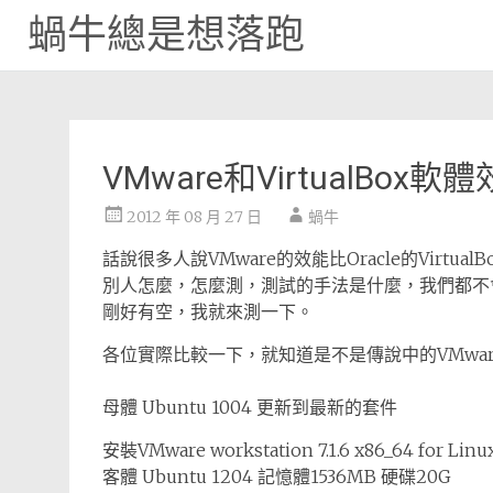
蝸牛總是想落跑
Skip
to
content
VMware和VirtualBox
2012 年 08 月 27 日
蝸牛
話說很多人說VMware的效能比Oracle的Virtu
別人怎麼，怎麼測，測試的手法是什麼，我們都不
剛好有空，我就來測一下。
各位實際比較一下，就知道是不是傳說中的VMwa
母體 Ubuntu 1004 更新到最新的套件
安裝VMware workstation 7.1.6 x86_64 for Li
客體 Ubuntu 1204 記憶體1536MB 硬碟20G