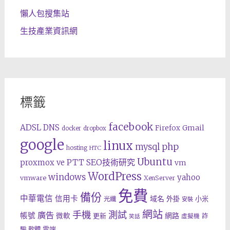
懶人包搜集站
生技產業資訊網
標籤
facebook
ADSL
DNS
Gmail
Firefox
docker
dropbox
google
linux
php
mysql
hosting
HTC
Ubuntu
SEO技術研究
proxmox ve
PTT
vm
WordPress
windows
yahoo
vmware
XenServer
免費
備份
中華電信
信用卡
域名
外掛
小米
光纖
安裝
網站
手機
測試
廣告
帳號
網路
微軟
更新
詐
虛擬機
笑話
雲端
騙
軟體