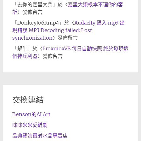
「
去你的嘉里大榮
」於〈
嘉里大榮根本不理你的客
訴
〉發佈留言
「
DonkeyJo6Rmp4
」於〈
Audacity 匯入 mp3 出
現錯誤 MP3 Decoding failed: Lost
synchronization
〉發佈留言
「
蝸牛
」於〈
ProxmoxVE 每日自動快照 終於發現這
個神兵利器
〉發佈留言
交換連結
Benson的AI Art
咪咪米米愛編劇
晶典藝飾雷射水晶專賣店