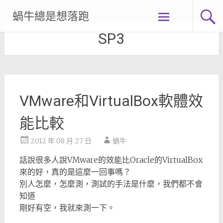
Skip
蝸牛總是想落跑
to
content
SP3
VMware和VirtualBox軟體效
能比較
2012 年 08 月 27 日
蝸牛
話說很多人說VMware的效能比Oracle的VirtualBox
來的好，真的是這麼一回事嗎？
別人怎麼，怎麼測，測試的手法是什麼，我們都不會
知道
剛好有空，我就來測一下。