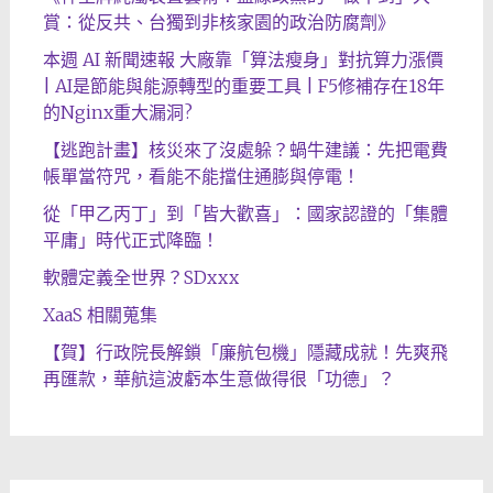
賞：從反共、台獨到非核家園的政治防腐劑》
本週 AI 新聞速報 大廠靠「算法瘦身」對抗算力漲價
| AI是節能與能源轉型的重要工具 | F5修補存在18年
的Nginx重大漏洞?
【逃跑計畫】核災來了沒處躲？蝸牛建議：先把電費
帳單當符咒，看能不能擋住通膨與停電！
從「甲乙丙丁」到「皆大歡喜」：國家認證的「集體
平庸」時代正式降臨！
軟體定義全世界？SDxxx
XaaS 相關蒐集
【賀】行政院長解鎖「廉航包機」隱藏成就！先爽飛
再匯款，華航這波虧本生意做得很「功德」？