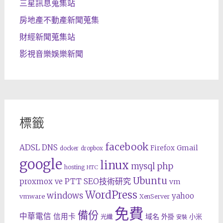
三星訊息蒐集站
房地產不動產新聞蒐集
財經新聞蒐集站
影視音樂娛樂新聞
標籤
facebook
ADSL
DNS
Gmail
Firefox
docker
dropbox
google
linux
php
mysql
hosting
HTC
Ubuntu
SEO技術研究
proxmox ve
PTT
vm
WordPress
windows
yahoo
vmware
XenServer
免費
備份
中華電信
信用卡
域名
外掛
小米
光纖
安裝