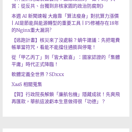
賞：從反共、台獨到非核家園的政治防腐劑》
本週 AI 新聞速報 大廠靠「算法瘦身」對抗算力漲價
| AI是節能與能源轉型的重要工具 | F5修補存在18年
的Nginx重大漏洞?
【逃跑計畫】核災來了沒處躲？蝸牛建議：先把電費
帳單當符咒，看能不能擋住通膨與停電！
從「甲乙丙丁」到「皆大歡喜」：國家認證的「集體
平庸」時代正式降臨！
軟體定義全世界？SDxxx
XaaS 相關蒐集
【賀】行政院長解鎖「廉航包機」隱藏成就！先爽飛
再匯款，華航這波虧本生意做得很「功德」？