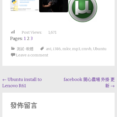
Post Views:
1,671
Pages:
1
2
3
測試-軟體
avi
,
i386
,
mkv
,
mp3
,
rmvb
,
Ubuntu
Leave a comment
Post
←
Ubuntu install to
facebook 開心農場 外掛 更
Lenovo R61
新
→
navigation
發佈留言