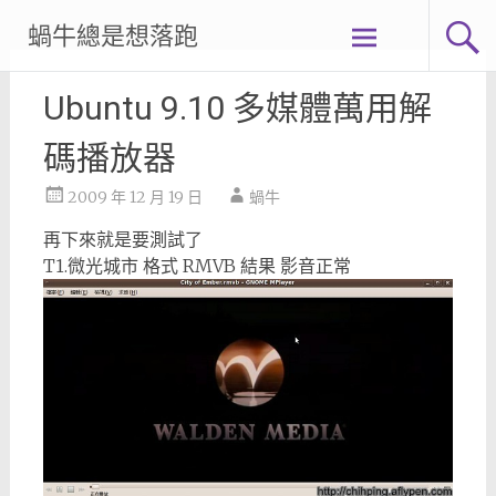
Skip
蝸牛總是想落跑
to
content
Ubuntu 9.10 多媒體萬用解
碼播放器
2009 年 12 月 19 日
蝸牛
再下來就是要測試了
T1.微光城市 格式 RMVB 結果 影音正常