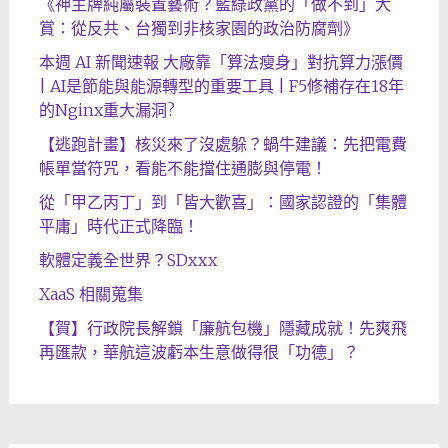
《神主牌純屬裝置藝術？藍綠政黨的「做不到」大
賞：從反共、台獨到非核家園的政治防腐劑》
本週 AI 新聞速報 大廠靠「算法瘦身」對抗算力漲價
| AI是節能與能源轉型的重要工具 | F5修補存在18年
的Nginx重大漏洞?
【逃跑計畫】核災來了沒處躲？蝸牛建議：先把電費
帳單當符咒，看能不能擋住通膨與停電！
從「甲乙丙丁」到「皆大歡喜」：國家認證的「集體
平庸」時代正式降臨！
軟體定義全世界？SDxxx
XaaS 相關蒐集
【賀】行政院長解鎖「廉航包機」隱藏成就！先爽飛
再匯款，華航這波虧本生意做得很「功德」？