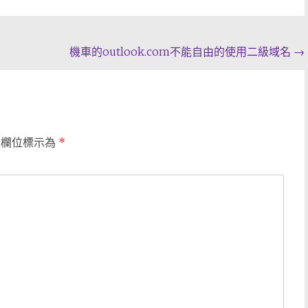
機車的outlook.com不能自由的使用二級域名
→
填欄位標示為
*