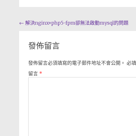
Post
←
解決nginx+php5-fpm卻無法啟動mysql的問題
navigation
發佈留言
發佈留言必須填寫的電子郵件地址不會公開。
必
留言
*