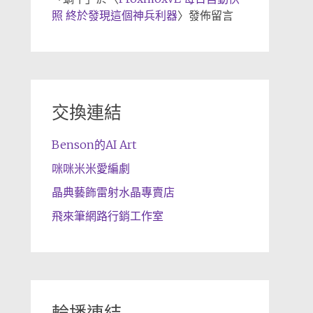
照 終於發現這個神兵利器
〉發佈留言
交換連結
Benson的AI Art
咪咪米米愛編劇
晶典藝飾雷射水晶專賣店
飛來筆網路行銷工作室