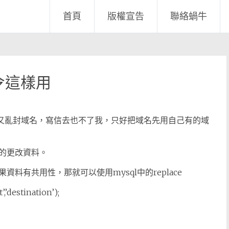
首頁
版權宣告
聯絡蝸牛
指令這樣用
用，又亂封域名，寫信去也不了我，只好把域名先用自己有的域
的更改資料。
料有共用性，那就可以使用mysql中的replace
,’destination’);