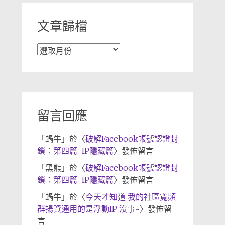
文章歸檔
文
章
歸
檔
留言回應
「
蝸牛
」於〈
破解Facebook帳號認證封
鎖：第四篇-IP隱藏篇
〉發佈留言
「
黑熊
」於〈
破解Facebook帳號認證封
鎖：第四篇-IP隱藏篇
〉發佈留言
「
蝸牛
」於〈
今天才知道 我的社區寬頻
群揚資通用的是浮動IP 沒事~
〉發佈留
言