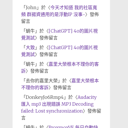
「
John
」於〈
今天才知道 我的社區寬
頻 群揚資通用的是浮動IP 沒事~
〉發佈
留言
「
蝸牛
」於〈
[ChatGPT] 4o的圖片視
覺測試
〉發佈留言
「
大致
」於〈
[ChatGPT] 4o的圖片視
覺測試
〉發佈留言
「
蝸牛
」於〈
嘉里大榮根本不理你的客
訴
〉發佈留言
「
去你的嘉里大榮
」於〈
嘉里大榮根本
不理你的客訴
〉發佈留言
「
DonkeyJo6Rmp4
」於〈
Audacity
匯入 mp3 出現錯誤 MP3 Decoding
failed: Lost synchronization
〉發佈留
言
「
蝸牛
」於〈
ProxmoxVE 每日自動快