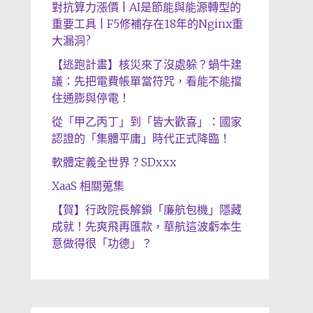
對抗算力漲價 | AI是節能與能源轉型的
重要工具 | F5修補存在18年的Nginx重
大漏洞?
【逃跑計畫】核災來了沒處躲？蝸牛建
議：先把電費帳單當符咒，看能不能擋
住通膨與停電！
從「甲乙丙丁」到「皆大歡喜」：國家
認證的「集體平庸」時代正式降臨！
軟體定義全世界？SDxxx
XaaS 相關蒐集
【賀】行政院長解鎖「廉航包機」隱藏
成就！先爽飛再匯款，華航這波虧本生
意做得很「功德」？