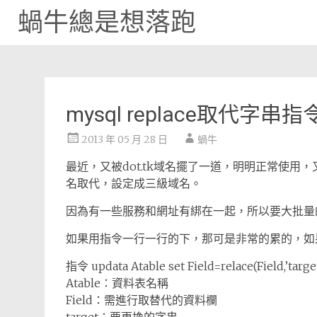
蝸牛總是想落跑
Skip
to
content
mysql replace取代字串
2013 年 05 月 28 日
蝸牛
最近，又被dot.tk域名擺了一道，明明正常使
名取代，設定成三級域名。
因為有一些服務和網址有綁在一起，所以要大批量
如果用指令一行一行的下，那可是非常的累的，如果資
指令 updata Atable set Field=relace(Field,’target’
Atable：資料表名稱
Field：需進行取替代的資料欄