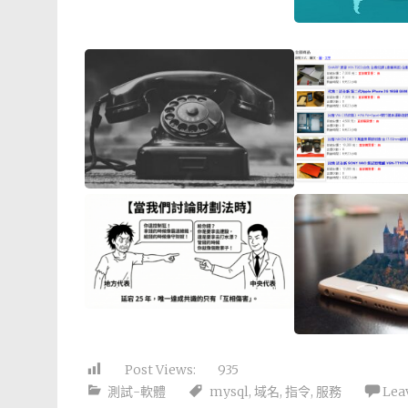
Post Views:
935
測試-軟體
mysql
,
域名
,
指令
,
服務
Lea