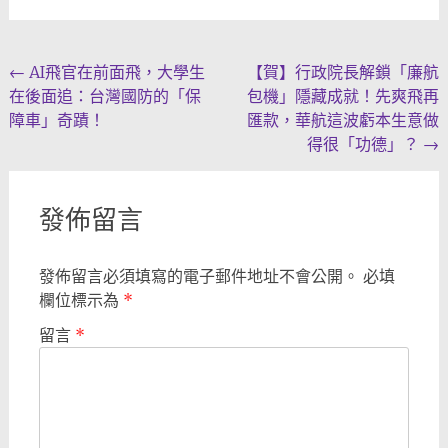
Post
←
AI飛官在前面飛，大學生
【賀】行政院長解鎖「廉航
在後面追：台灣國防的「保
包機」隱藏成就！先爽飛再
navigation
障車」奇蹟！
匯款，華航這波虧本生意做
得很「功德」？
→
發佈留言
發佈留言必須填寫的電子郵件地址不會公開。
必填
欄位標示為
*
留言
*