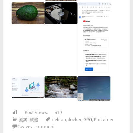
Post Views:
439
測試-軟體
debian
,
docker
,
GPG
,
Portainer
Leave a comment