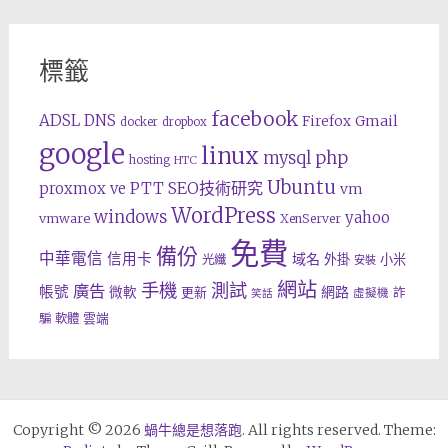
標籤
facebook
ADSL
DNS
Gmail
Firefox
docker
dropbox
google
linux
php
mysql
hosting
HTC
Ubuntu
SEO技術研究
proxmox ve
PTT
vm
WordPress
windows
yahoo
vmware
XenServer
免費
備份
中華電信
信用卡
域名
外掛
小米
光纖
安裝
網站
手機
測試
廣告
帳號
網路
微軟
更新
詐
虛擬機
笑話
雲端
騙
軟體
Copyright © 2026
蝸牛總是想落跑
. All rights reserved. Theme: