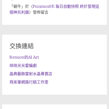
「
蝸牛
」於〈
ProxmoxVE 每日自動快照 終於發現這
個神兵利器
〉發佈留言
交換連結
Benson的AI Art
咪咪米米愛編劇
晶典藝飾雷射水晶專賣店
飛來筆網路行銷工作室