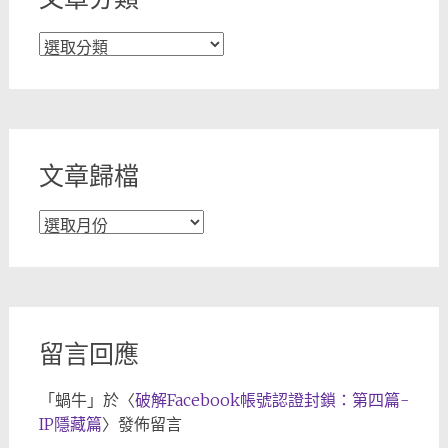
文
章
分
類
文章歸檔
文
章
歸
檔
留言回應
「
蝸牛
」於〈
破解Facebook帳號認證封鎖：第四篇-
IP隱藏篇
〉發佈留言