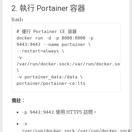
2. 執行 Portainer 容器
Bash
# 運行 Portainer CE 容器
docker run -d -p 8000:8000 -p 
9443:9443 --name portainer \

--restart=always \

-v 
/var/run/docker.sock:/var/run/docker.sock 
\

-v portainer_data:/data \

備註：
: 使用 HTTPS 訪問。
-p 9443:9443
-v 
:
/var/run/docker.sock:/var/run/docker.sock