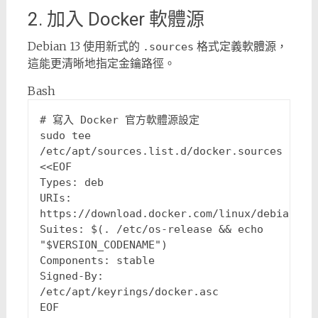
2. 加入 Docker 軟體源
Debian 13 使用新式的
格式定義軟體源，
.sources
這能更清晰地指定金鑰路徑。
Bash
# 寫入 Docker 官方軟體源設定
sudo tee 
/etc/apt/sources.list.d/docker.sources 
<<
EOF

Types: deb

URIs: 
https://download.docker.com/linux/debian

Suites: $(. /etc/os-release && echo 
"$VERSION_CODENAME")

Components: stable

Signed-By: 
/etc/apt/keyrings/docker.asc

EOF