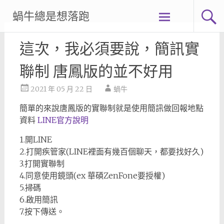
Skip
蝸牛總是想落跑
to
content
這次，我必須要說，簡訊實
聯制 唐鳳版的並不好用
2021 年 05 月 22 日
蝸牛
簡單的來說唐鳳版的實聯制就是使用簡訊做回報地點
資料
LINE官方說明
1.開LINE
2.打開疾管家(LINE裡面有幾百個聊天，都要找好久)
3.打開實聯制
4.同意使用鏡頭(ex 華碩ZenFone要授權)
5.掃碼
6.啟用簡訊
7.按下傳送。