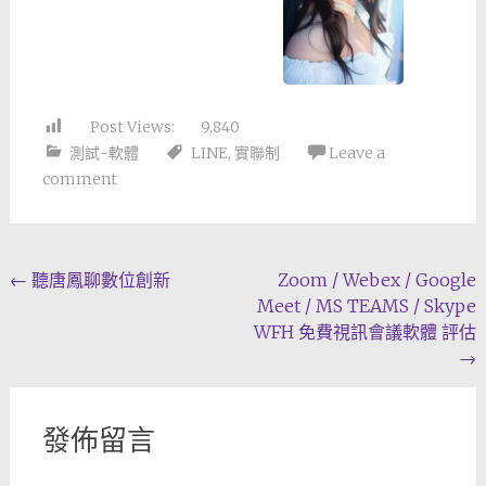
Post Views:
9,840
測試-軟體
LINE
,
實聯制
Leave a
comment
Post
←
聽唐鳳聊數位創新
Zoom / Webex / Google
Meet / MS TEAMS / Skype
navigation
WFH 免費視訊會議軟體 評估
→
發佈留言