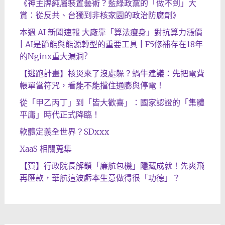
《神主牌純屬裝置藝術？藍綠政黨的「做不到」大
賞：從反共、台獨到非核家園的政治防腐劑》
本週 AI 新聞速報 大廠靠「算法瘦身」對抗算力漲價
| AI是節能與能源轉型的重要工具 | F5修補存在18年
的Nginx重大漏洞?
【逃跑計畫】核災來了沒處躲？蝸牛建議：先把電費
帳單當符咒，看能不能擋住通膨與停電！
從「甲乙丙丁」到「皆大歡喜」：國家認證的「集體
平庸」時代正式降臨！
軟體定義全世界？SDxxx
XaaS 相關蒐集
【賀】行政院長解鎖「廉航包機」隱藏成就！先爽飛
再匯款，華航這波虧本生意做得很「功德」？