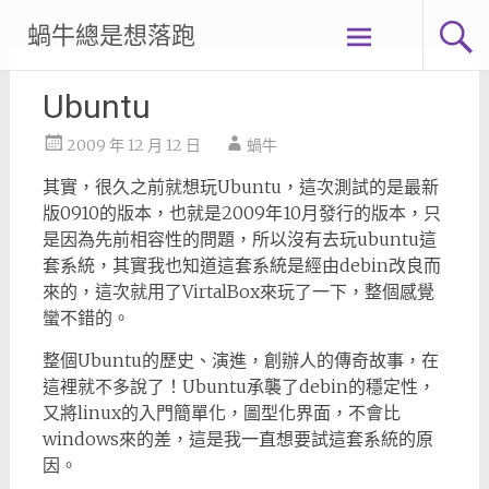
Skip
蝸牛總是想落跑
to
content
Ubuntu
2009 年 12 月 12 日
蝸牛
其實，很久之前就想玩Ubuntu，這次測試的是最新
版0910的版本，也就是2009年10月發行的版本，只
是因為先前相容性的問題，所以沒有去玩ubuntu這
套系統，其實我也知道這套系統是經由debin改良而
來的，這次就用了VirtalBox來玩了一下，整個感覺
蠻不錯的。
整個Ubuntu的歷史、演進，創辦人的傳奇故事，在
這裡就不多說了！Ubuntu承襲了debin的穩定性，
又將linux的入門簡單化，圖型化界面，不會比
windows來的差，這是我一直想要試這套系統的原
因。