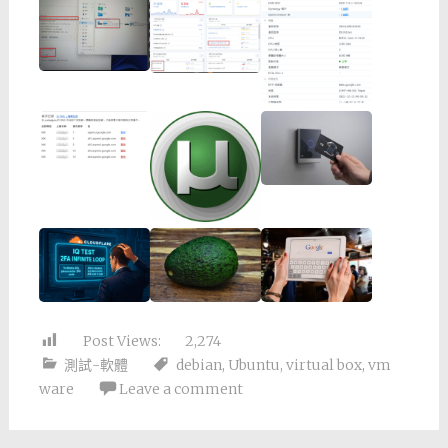
Post Views:
2,274
測試-軟體
debian
,
Ubuntu
,
virtual box
,
vm
ware
Leave a comment