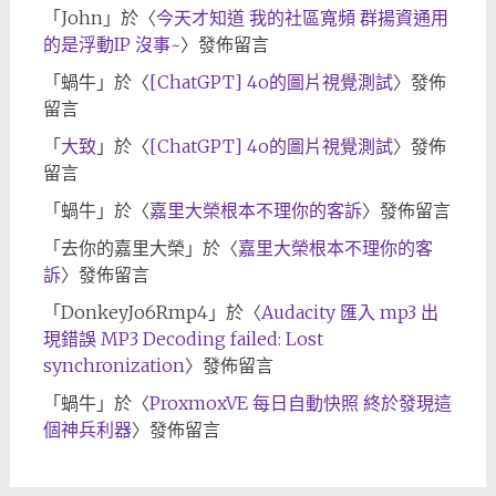
「
John
」於〈
今天才知道 我的社區寬頻 群揚資通用
的是浮動IP 沒事~
〉發佈留言
「
蝸牛
」於〈
[ChatGPT] 4o的圖片視覺測試
〉發佈
留言
「
大致
」於〈
[ChatGPT] 4o的圖片視覺測試
〉發佈
留言
「
蝸牛
」於〈
嘉里大榮根本不理你的客訴
〉發佈留言
「
去你的嘉里大榮
」於〈
嘉里大榮根本不理你的客
訴
〉發佈留言
「
DonkeyJo6Rmp4
」於〈
Audacity 匯入 mp3 出
現錯誤 MP3 Decoding failed: Lost
synchronization
〉發佈留言
「
蝸牛
」於〈
ProxmoxVE 每日自動快照 終於發現這
個神兵利器
〉發佈留言