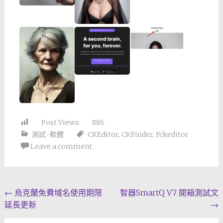
Post Views:
886
測試-軟體
CKEditor
,
CKFinder
,
Fckeditor
Leave a comment
Post
←
烏克蘭免費域名使用期限
智器SmartQ V7 開箱測試文
延長更新
→
navigation