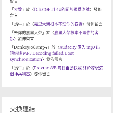
留言
「
大致
」於〈
[ChatGPT] 4o的圖片視覺測試
〉發佈
留言
「
蝸牛
」於〈
嘉里大榮根本不理你的客訴
〉發佈留言
「
去你的嘉里大榮
」於〈
嘉里大榮根本不理你的客
訴
〉發佈留言
「
DonkeyJo6Rmp4
」於〈
Audacity 匯入 mp3 出
現錯誤 MP3 Decoding failed: Lost
synchronization
〉發佈留言
「
蝸牛
」於〈
ProxmoxVE 每日自動快照 終於發現這
個神兵利器
〉發佈留言
交換連結