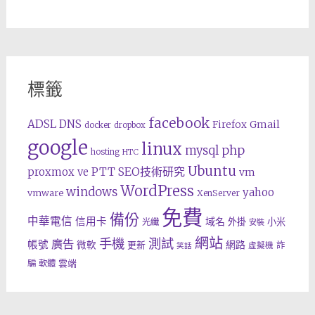
標籤
facebook
ADSL
DNS
Gmail
Firefox
docker
dropbox
google
linux
php
mysql
hosting
HTC
Ubuntu
SEO技術研究
proxmox ve
PTT
vm
WordPress
windows
yahoo
vmware
XenServer
免費
備份
中華電信
信用卡
域名
外掛
小米
光纖
安裝
網站
手機
測試
廣告
帳號
網路
微軟
更新
詐
虛擬機
笑話
雲端
騙
軟體