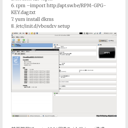
6. rpm –import http://apt.sw.be/RPM-GPG-
KEY.dag.txt
7. yum install dkms
8. /etc/init.d/vboxdrv setup