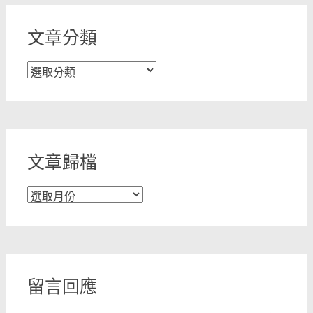
文章分類
文
章
分
類
文章歸檔
文
章
歸
檔
留言回應