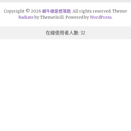
Copyright © 2026
蝸牛總是想落跑
. All rights reserved. Theme:
Radiate
by ThemeGrill. Powered by
WordPress
.
在線使用者人數: 32