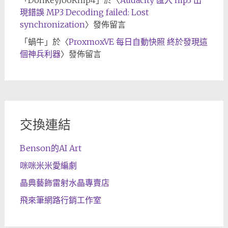
「
DonkeyJo6Rmp4
」於〈
Audacity 匯入 mp3 出
現錯誤 MP3 Decoding failed: Lost
synchronization
〉發佈留言
「
蝸牛
」於〈
ProxmoxVE 每日自動快照 終於發現這
個神兵利器
〉發佈留言
交換連結
Benson的AI Art
咪咪米米愛編劇
晶典藝飾雷射水晶專賣店
飛來筆網路行銷工作室