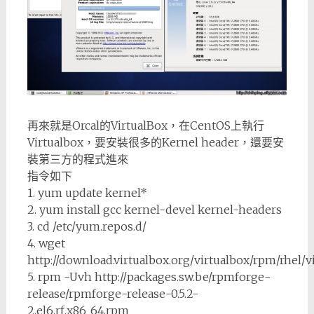
再來就是Orcal的VirtualBox，在CentOS上執行
Virtualbox，要安裝很多的Kernel header，還要安
裝第三方的程式進來
指令如下
1. yum update kernel*
2. yum install gcc kernel-devel kernel-headers
3. cd /etc/yum.repos.d/
4. wget
http://download.virtualbox.org/virtualbox/rpm/rhel/v
5. rpm -Uvh http://packages.sw.be/rpmforge-
release/rpmforge-release-0.5.2-
2.el6.rf.x86_64.rpm