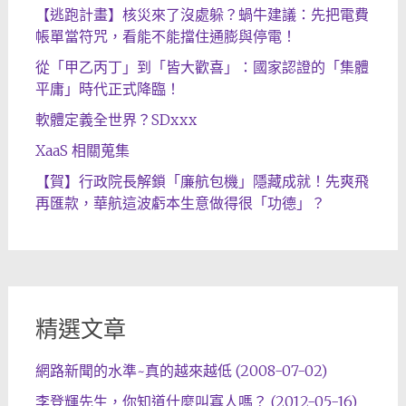
【逃跑計畫】核災來了沒處躲？蝸牛建議：先把電費
帳單當符咒，看能不能擋住通膨與停電！
從「甲乙丙丁」到「皆大歡喜」：國家認證的「集體
平庸」時代正式降臨！
軟體定義全世界？SDxxx
XaaS 相關蒐集
【賀】行政院長解鎖「廉航包機」隱藏成就！先爽飛
再匯款，華航這波虧本生意做得很「功德」？
精選文章
網路新聞的水準~真的越來越低 (2008-07-02)
李登輝先生，你知道什麼叫寡人嗎？ (2012-05-16)