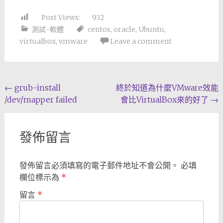
Post Views:
932
測試-軟體
centos
,
oracle
,
Ubuntu
,
virtualbox
,
vmware
Leave a comment
Post
←
grub-install
終於知道為什麼VMware效能
/dev/mapper failed
會比VirtualBox來的好了
→
navigation
發佈留言
發佈留言必須填寫的電子郵件地址不會公開。
必填
欄位標示為
*
留言
*