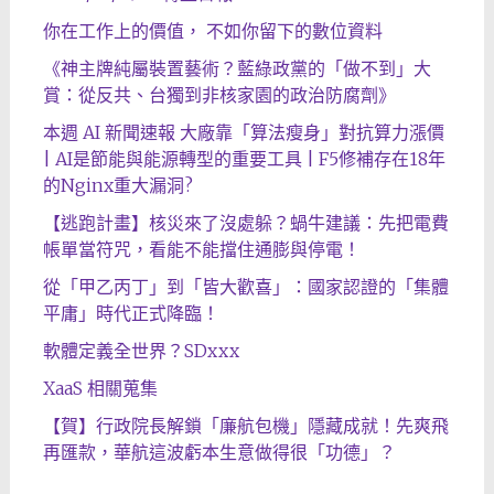
你在工作上的價值， 不如你留下的數位資料
《神主牌純屬裝置藝術？藍綠政黨的「做不到」大
賞：從反共、台獨到非核家園的政治防腐劑》
本週 AI 新聞速報 大廠靠「算法瘦身」對抗算力漲價
| AI是節能與能源轉型的重要工具 | F5修補存在18年
的Nginx重大漏洞?
【逃跑計畫】核災來了沒處躲？蝸牛建議：先把電費
帳單當符咒，看能不能擋住通膨與停電！
從「甲乙丙丁」到「皆大歡喜」：國家認證的「集體
平庸」時代正式降臨！
軟體定義全世界？SDxxx
XaaS 相關蒐集
【賀】行政院長解鎖「廉航包機」隱藏成就！先爽飛
再匯款，華航這波虧本生意做得很「功德」？