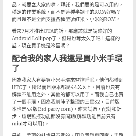
品，就要塞大家的嘴，拜託，我們要的是可以用的，
穩定的作業系統，而不是這種半調子的ROM好嗎？
而且還不是全面支援各種型號紅米、小米的ROM。
看來7月才推出OTA的話，那應該就是調整好的
Android Lollipop了，但是也等太久了吧！這樣的
話，現在買手機是笨蛋嗎？
配合我的家人我還是買小米手環
了
因為我家人有要買小米手環來監控睡眠，他們都轉到
HTC了，所以而且版本都是4.4.X以上，目前也只有
解鎖不能用之外，其他的都可以用了。而我自己也買
了一個手環，因為我前陣子整理的三星S2，目前版
本也是4.4版(3rd party rom)，昨天試過，配對和計
步、睡眠監控功能都沒有問題(解鎖功能目前只有
miui才可以用)。
是的！手環的計步是不準的，因為我騎車回家，走路