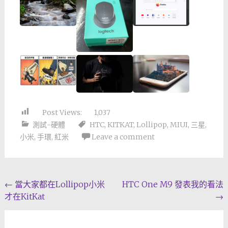
Post Views:
1,037
測試-硬體
HTC
,
KITKAT
,
Lollipop
,
MIUI
,
三星
,
小米
,
手環
,
紅米
Leave a comment
Post
←
當大家都在Lollipop小米
HTC One M9 發表我的看法
才在KitKat
→
navigation