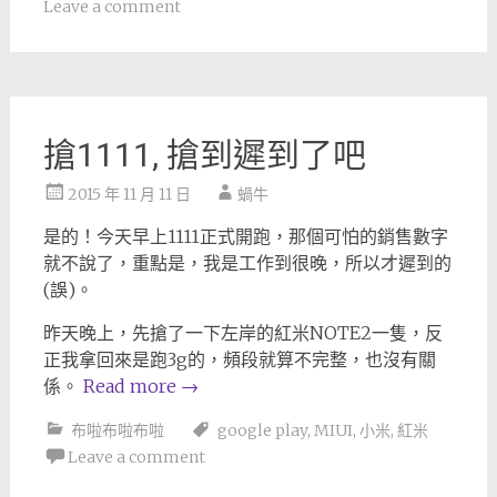
Leave a comment
搶1111, 搶到遲到了吧
2015 年 11 月 11 日
蝸牛
是的！今天早上1111正式開跑，那個可怕的銷售數字
就不說了，重點是，我是工作到很晚，所以才遲到的
(誤)。
昨天晚上，先搶了一下左岸的紅米NOTE2一隻，反
正我拿回來是跑3g的，頻段就算不完整，也沒有關
係。
Read more
→
布啦布啦布啦
google play
,
MIUI
,
小米
,
紅米
Leave a comment