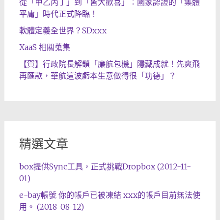
從「甲乙丙丁」到「皆大歡喜」：國家認證的「集體
平庸」時代正式降臨！
軟體定義全世界？SDxxx
XaaS 相關蒐集
【賀】行政院長解鎖「廉航包機」隱藏成就！先爽飛
再匯款，華航這波虧本生意做得很「功德」？
精選文章
box提供Sync工具，正式挑戰Dropbox (2012-11-
01)
e-bay帳號 你的帳戶已被凍結 xxx的帳戶目前無法使
用。 (2018-08-12)