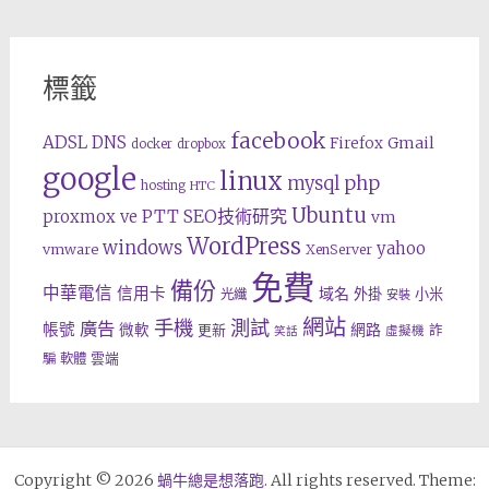
標籤
facebook
ADSL
DNS
Gmail
Firefox
docker
dropbox
google
linux
php
mysql
hosting
HTC
Ubuntu
SEO技術研究
proxmox ve
PTT
vm
WordPress
windows
yahoo
vmware
XenServer
免費
備份
中華電信
信用卡
域名
外掛
小米
光纖
安裝
網站
手機
測試
廣告
帳號
網路
微軟
更新
詐
虛擬機
笑話
雲端
騙
軟體
Copyright © 2026
蝸牛總是想落跑
. All rights reserved. Theme: