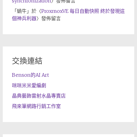
synchronization
〉發佈留言
「
蝸牛
」於〈
ProxmoxVE 每日自動快照 終於發現這
個神兵利器
〉發佈留言
交換連結
Benson的AI Art
咪咪米米愛編劇
晶典藝飾雷射水晶專賣店
飛來筆網路行銷工作室