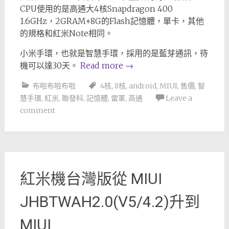
CPU使用的是高通大4核Snapdragon 400
1.6GHz，2GRAM+8G的Flash記憶體，單卡，其他
的規格和紅米Note相同。
小米手環，也就是智慧手環，採用的是藍芽通訊，待
機可以達30天。
Read more
→
布啦布啦布啦
4核
,
8核
,
android
,
MIUI
,
售價
,
智
慧手環
,
紅米
,
聯發科
,
記憶體
,
雷軍
,
高通
Leave a
comment
紅米機台灣版從 MIUI
JHBTWAH2.0(V5/4.2)升到
MIUI