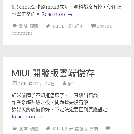
紅米note2 卡刷miui8成功，資料都沒有掉，使用上
也蠻正常的。
Read more
→
測試-硬體
MIUI
,
卡刷
,
紅米
Leave a
comment
MIUI 開發版雲端儲存
2016 年 02 月 04 日
蝸牛
紅米前陣子不知道怎麼了，一直跳出錯誤
作業系統升級之後，問題還是沒有解
這幾天終於備份好，下定決定要回到原廠設定
Read more
→
測試-硬體
MIUI
,
紅米
,
開發版
,
雲端