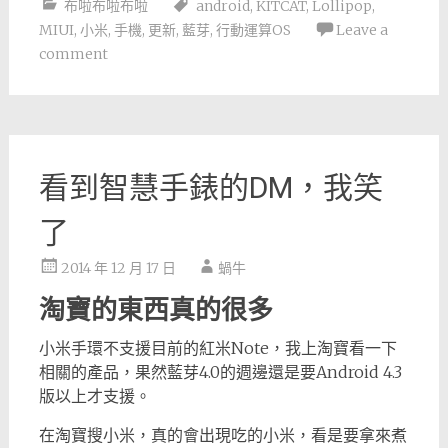
布啦布啦布啦
android
,
KITCAT
,
Lollipop
,
MIUI
,
小米
,
手機
,
更新
,
藍芽
,
行動運算OS
Leave a
comment
看到智慧手錶的DM，我笑
了
2014 年 12 月 17 日
蝸牛
淘寶的東西真的很多
小米手環不支援目前的紅米Note，我上淘寶看一下
相關的產品，果然藍芽4.0的週邊還是要Android 4.3
版以上才支援。
在淘寶搜小米，真的會出現吃的小米，看是要拿來煮