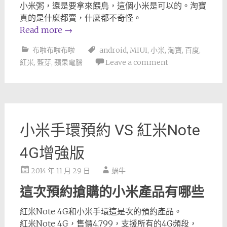
小米粥，還是要拿來餵鳥，這個小米是可以的。淘寶
真的是什麼都賣，什麼都不奇怪。
Read more
→
布啦布啦布啦
android
,
MIUI
,
小米
,
淘寶
,
百度
,
紅米
,
藍芽
,
蘋果電腦
Leave a comment
小米手環預約 VS 紅米Note
4G增強版
2014 年 11 月 29 日
蝸牛
這次預約搶購的小米產品有哪些
紅米Note 4G和小米手環這是次的預約產品。
紅米Note 4G，售價4,799，支援所有的4G頻段，