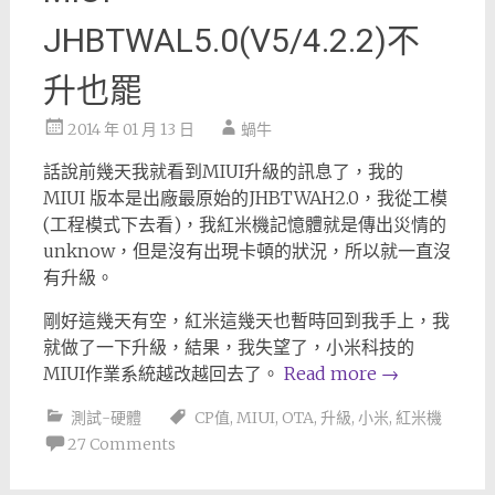
JHBTWAL5.0(V5/4.2.2)不
升也罷
2014 年 01 月 13 日
蝸牛
話說前幾天我就看到MIUI升級的訊息了，我的
MIUI 版本是出廠最原始的JHBTWAH2.0，我從工模
(工程模式下去看)，我紅米機記憶體就是傳出災情的
unknow，但是沒有出現卡頓的狀況，所以就一直沒
有升級。
剛好這幾天有空，紅米這幾天也暫時回到我手上，我
就做了一下升級，結果，我失望了，小米科技的
MIUI作業系統越改越回去了。
Read more
→
測試-硬體
CP值
,
MIUI
,
OTA
,
升級
,
小米
,
紅米機
27 Comments