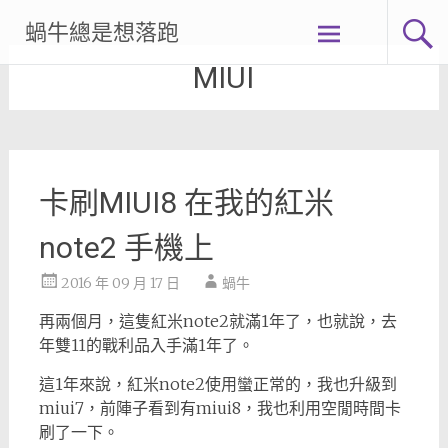
Skip
蝸牛總是想落跑
to
content
MIUI
卡刷MIUI8 在我的紅米
note2 手機上
2016 年 09 月 17 日
蝸牛
再兩個月，這隻紅米note2就滿1年了，也就說，去
年雙11的戰利品入手滿1年了。
這1年來說，紅米note2使用蠻正常的，我也升級到
miui7，前陣子看到有miui8，我也利用空閒時間卡
刷了一下。