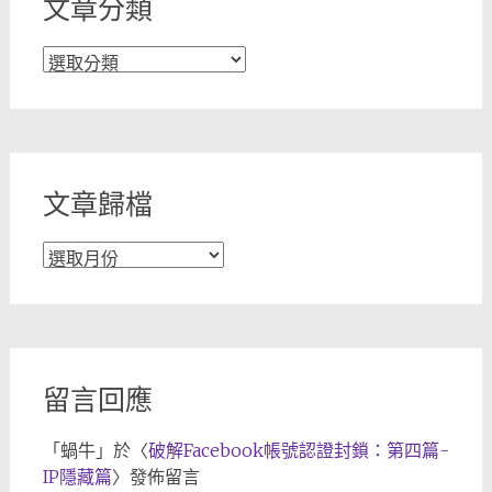
文章分類
文
章
分
類
文章歸檔
文
章
歸
檔
留言回應
「
蝸牛
」於〈
破解Facebook帳號認證封鎖：第四篇-
IP隱藏篇
〉發佈留言