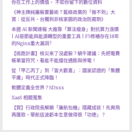
你在工作上的價值， 不如你留下的數位資料
《神主牌純屬裝置藝術？藍綠政黨的「做不到」大
賞：從反共、台獨到非核家園的政治防腐劑》
本週 AI 新聞速報 大廠靠「算法瘦身」對抗算力漲價
| AI是節能與能源轉型的重要工具 | F5修補存在18年
的Nginx重大漏洞?
【逃跑計畫】核災來了沒處躲？蝸牛建議：先把電費
帳單當符咒，看能不能擋住通膨與停電！
從「甲乙丙丁」到「皆大歡喜」：國家認證的「集體
平庸」時代正式降臨！
軟體定義全世界？SDxxx
XaaS 相關蒐集
【賀】行政院長解鎖「廉航包機」隱藏成就！先爽飛
再匯款，華航這波虧本生意做得很「功德」？