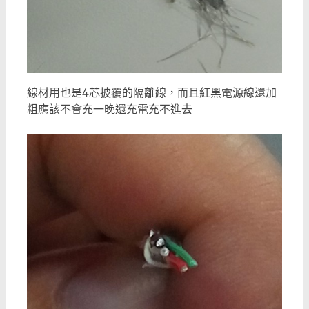
線材用也是4芯披覆的隔離線，而且紅黑電源線還加
粗應該不會充一晚還充電充不進去