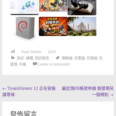
Post Views:
1,047
測試-硬體
,
測試報告
傳輸線
,
充電器
,
充電線
,
充
電頭
,
手機
Leave a comment
Post
←
TeamViewer 12 正在安裝
最近測FB帳號申請 我發現另
請等候
一個規則
→
navigation
發佈留言