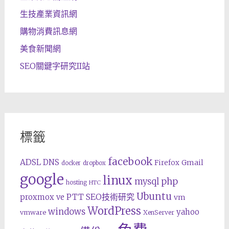
生技產業資訊網
購物消費訊息網
美食新聞網
SEO關鍵字研究II站
標籤
facebook
ADSL
DNS
Gmail
Firefox
docker
dropbox
google
linux
php
mysql
hosting
HTC
Ubuntu
SEO技術研究
proxmox ve
PTT
vm
WordPress
windows
yahoo
vmware
XenServer