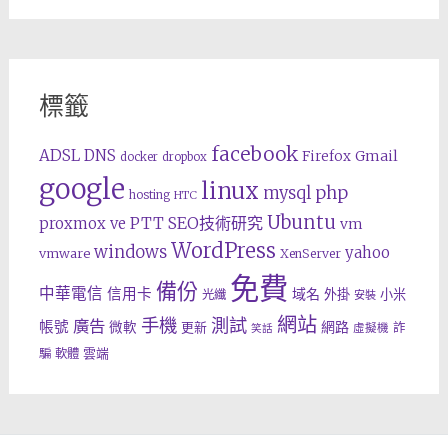
標籤
facebook
ADSL
DNS
Gmail
Firefox
docker
dropbox
google
linux
php
mysql
hosting
HTC
Ubuntu
SEO技術研究
proxmox ve
PTT
vm
WordPress
windows
yahoo
vmware
XenServer
免費
備份
中華電信
信用卡
域名
外掛
小米
光纖
安裝
網站
手機
測試
廣告
帳號
網路
微軟
更新
詐
虛擬機
笑話
雲端
騙
軟體