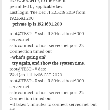
NO WARRANTY, to the extent
permitted by applicable law.
Last login: Tue Dec 31 22:52:18 2019 from
192.168.1.200
–private ip is 192.168.1.200
root@TEST:~# ssh -R 80:localhost:3000
serveo.net
ssh: connect to host serveo.net port 22:
Connection timed out
–what’s going on?
–try again, and show the system time.
root@TEST:~# date
Wed Jan 1 11:14:06 CST 2020
root@TEST:~# ssh -R 80:localhost:3000
serveo.net
ssh: connect to host serveo.net port 22:
Connection timed out
–it takes 5 minutes to connect serveo.net, but