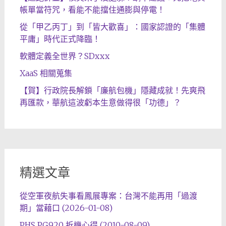
帳單當符咒，看能不能擋住通膨與停電！
從「甲乙丙丁」到「皆大歡喜」：國家認證的「集體
平庸」時代正式降臨！
軟體定義全世界？SDxxx
XaaS 相關蒐集
【賀】行政院長解鎖「廉航包機」隱藏成就！先爽飛
再匯款，華航這波虧本生意做得很「功德」？
精選文章
從空軍夜航失事看鳳展專案：台灣不能再用「過渡
期」當藉口 (2026-01-08)
PHS PG920 拆機心得 (2010-08-09)