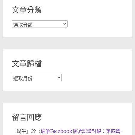
文章分類
文
章
分
類
文章歸檔
文
章
歸
檔
留言回應
「
蝸牛
」於〈
破解Facebook帳號認證封鎖：第四篇-