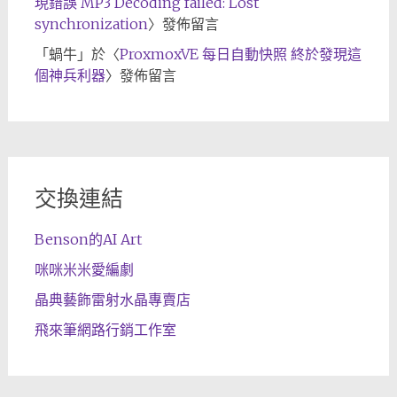
現錯誤 MP3 Decoding failed: Lost
synchronization
〉發佈留言
「
蝸牛
」於〈
ProxmoxVE 每日自動快照 終於發現這
個神兵利器
〉發佈留言
交換連結
Benson的AI Art
咪咪米米愛編劇
晶典藝飾雷射水晶專賣店
飛來筆網路行銷工作室