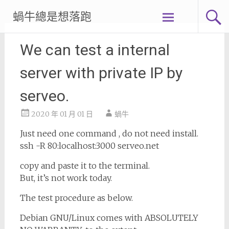
Skip
蝸牛總是想落跑
to
content
We can test a internal
server with private IP by
serveo.
2020 年 01 月 01 日
蝸牛
Just need one command , do not need install.
ssh -R 80:localhost:3000 serveo.net
copy and paste it to the terminal.
But, it’s not work today.
The test procedure as below.
Debian GNU/Linux comes with ABSOLUTELY