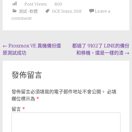
Post Views:
800
測試-軟體
GCP
,
linux
,
SSH
Leave a
comment
Post
←
Proxmox VE 異機備份還
都過了 9102了 LINE的備份
原測試成功
和移機，還是一樣的渣
→
navigation
發佈留言
發佈留言必須填寫的電子郵件地址不會公開。
必填
欄位標示為
*
留言
*