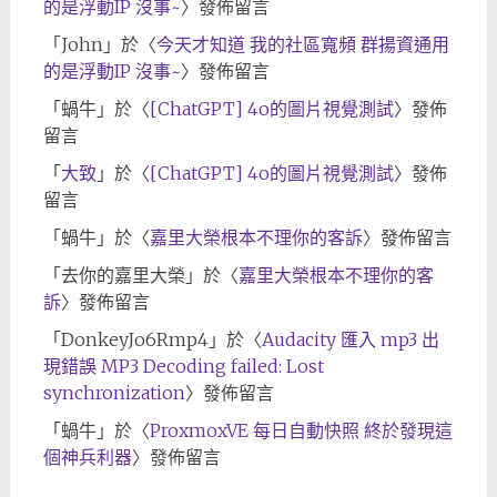
的是浮動IP 沒事~
〉發佈留言
「
John
」於〈
今天才知道 我的社區寬頻 群揚資通用
的是浮動IP 沒事~
〉發佈留言
「
蝸牛
」於〈
[ChatGPT] 4o的圖片視覺測試
〉發佈
留言
「
大致
」於〈
[ChatGPT] 4o的圖片視覺測試
〉發佈
留言
「
蝸牛
」於〈
嘉里大榮根本不理你的客訴
〉發佈留言
「
去你的嘉里大榮
」於〈
嘉里大榮根本不理你的客
訴
〉發佈留言
「
DonkeyJo6Rmp4
」於〈
Audacity 匯入 mp3 出
現錯誤 MP3 Decoding failed: Lost
synchronization
〉發佈留言
「
蝸牛
」於〈
ProxmoxVE 每日自動快照 終於發現這
個神兵利器
〉發佈留言