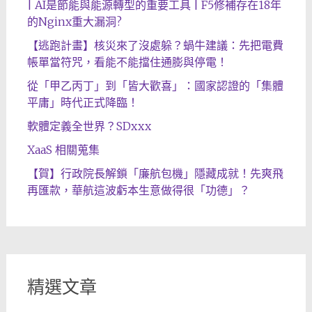
| AI是節能與能源轉型的重要工具 | F5修補存在18年
的Nginx重大漏洞?
【逃跑計畫】核災來了沒處躲？蝸牛建議：先把電費
帳單當符咒，看能不能擋住通膨與停電！
從「甲乙丙丁」到「皆大歡喜」：國家認證的「集體
平庸」時代正式降臨！
軟體定義全世界？SDxxx
XaaS 相關蒐集
【賀】行政院長解鎖「廉航包機」隱藏成就！先爽飛
再匯款，華航這波虧本生意做得很「功德」？
精選文章