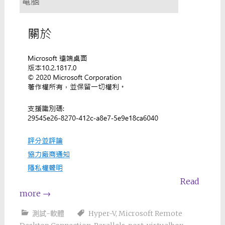
Read
more
→
測試-軟體
Hyper-V
,
Microsoft Remote