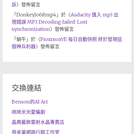
訴
〉發佈留言
「
DonkeyJo6Rmp4
」於〈
Audacity 匯入 mp3 出
現錯誤 MP3 Decoding failed: Lost
synchronization
〉發佈留言
「
蝸牛
」於〈
ProxmoxVE 每日自動快照 終於發現這
個神兵利器
〉發佈留言
交換連結
Benson的AI Art
咪咪米米愛編劇
晶典藝飾雷射水晶專賣店
飛來筆網路行銷工作室