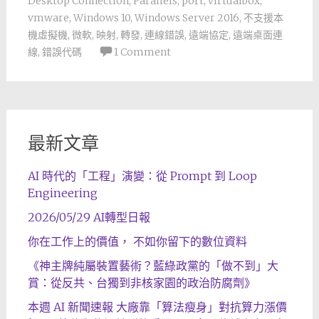
Desktop Connection
,
Parallels
,
port
,
virtualbox
,
vmware
,
Windows 10
,
Windows Server 2016
,
不支援本
機虛擬機
,
微軟
,
映射
,
轉發
,
連線錯誤
,
遠端協定
,
遠端桌面連
線
,
錯誤代碼
1 Comment
最新文章
AI 時代的「工程」演變：從 Prompt 到 Loop
Engineering
2026/05/29 AI轉型日報
你在工作上的價值， 不如你留下的數位資料
《神主牌純屬裝置藝術？藍綠政黨的「做不到」大
賞：從反共、台獨到非核家園的政治防腐劑》
本週 AI 新聞速報 大廠靠「算法瘦身」對抗算力漲價