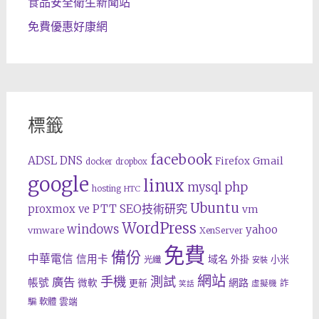
食品安全衛生新聞站
免費優惠好康網
標籤
facebook
ADSL
DNS
Gmail
Firefox
docker
dropbox
google
linux
php
mysql
hosting
HTC
Ubuntu
SEO技術研究
proxmox ve
PTT
vm
WordPress
windows
yahoo
vmware
XenServer
免費
備份
中華電信
信用卡
域名
外掛
小米
光纖
安裝
網站
手機
測試
廣告
帳號
網路
微軟
更新
詐
虛擬機
笑話
雲端
騙
軟體