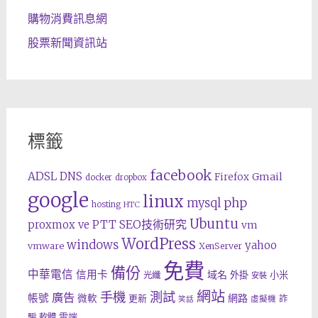
購物消費訊息網
股票新聞資訊站
標籤
facebook
ADSL
DNS
Gmail
Firefox
docker
dropbox
google
linux
php
mysql
hosting
HTC
Ubuntu
SEO技術研究
proxmox ve
PTT
vm
WordPress
windows
yahoo
vmware
XenServer
免費
備份
中華電信
信用卡
域名
外掛
小米
光纖
安裝
網站
手機
測試
廣告
帳號
網路
微軟
更新
詐
虛擬機
笑話
雲端
騙
軟體