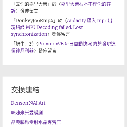
「
去你的嘉里大榮
」於〈
嘉里大榮根本不理你的客
訴
〉發佈留言
「
DonkeyJo6Rmp4
」於〈
Audacity 匯入 mp3 出
現錯誤 MP3 Decoding failed: Lost
synchronization
〉發佈留言
「
蝸牛
」於〈
ProxmoxVE 每日自動快照 終於發現這
個神兵利器
〉發佈留言
交換連結
Benson的AI Art
咪咪米米愛編劇
晶典藝飾雷射水晶專賣店