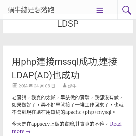
Skip
蝸牛總是想落跑
to
content
LDSP
用php連接mssql成功,連接
LDAP(AD)也成功
2014 年 04 月 08 日
蝸牛
老實講，我真的太懶，早該做的實驗，我卻沒有做，
如果做好了，弄不好早就接了一堆工作回來了，也就
不會到現在還在用單純的apache+php+mysql。
今天是在appserv上做的實驗,其實真的不難。
Read
more
→