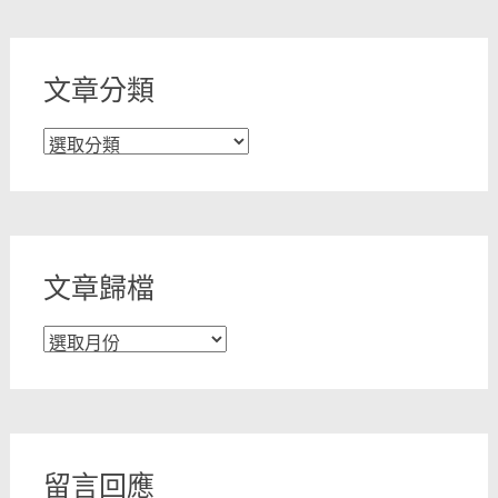
文章分類
文
章
分
類
文章歸檔
文
章
歸
檔
留言回應