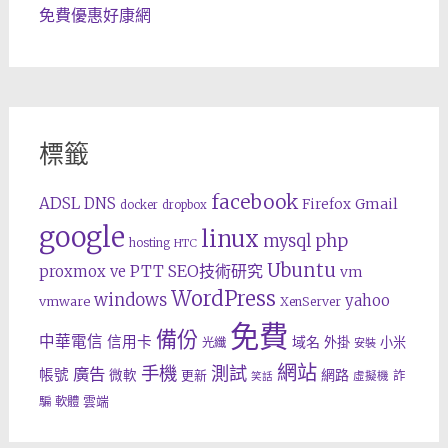
免費優惠好康網
標籤
facebook
ADSL
DNS
Gmail
Firefox
docker
dropbox
google
linux
php
mysql
hosting
HTC
Ubuntu
SEO技術研究
proxmox ve
PTT
vm
WordPress
windows
yahoo
vmware
XenServer
免費
備份
中華電信
信用卡
域名
外掛
小米
光纖
安裝
網站
手機
測試
廣告
帳號
網路
微軟
更新
詐
虛擬機
笑話
雲端
騙
軟體