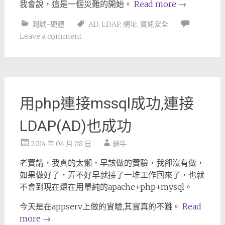
我會說，這是一個災難的開始。
Read more
→
測試-硬體
AD
,
LDAP
,
網址
,
資訊安全
Leave a comment
用php連接mssql成功,連接
LDAP(AD)也成功
2014 年 04 月 08 日
蝸牛
老實講，我真的太懶，早該做的實驗，我卻沒有做，
如果做好了，弄不好早就接了一堆工作回來了，也就
不會到現在還在用單純的apache+php+mysql。
今天是在appserv上做的實驗,其實真的不難。
Read
more
→