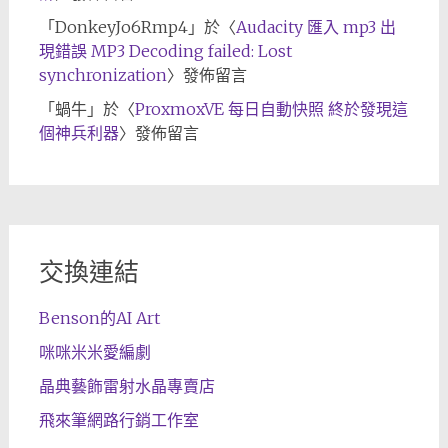
「
DonkeyJo6Rmp4
」於〈
Audacity 匯入 mp3 出
現錯誤 MP3 Decoding failed: Lost
synchronization
〉發佈留言
「
蝸牛
」於〈
ProxmoxVE 每日自動快照 終於發現這
個神兵利器
〉發佈留言
交換連結
Benson的AI Art
咪咪米米愛編劇
晶典藝飾雷射水晶專賣店
飛來筆網路行銷工作室