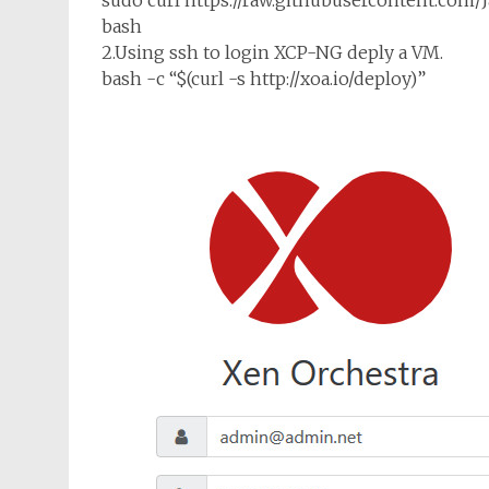
sudo curl https://raw.githubusercontent.com/Ja
bash
2.Using ssh to login XCP-NG deply a VM.
bash -c “$(curl -s http://xoa.io/deploy)”