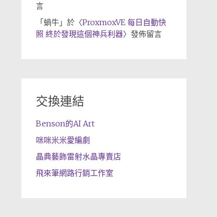
言
「
蝸牛
」於〈
ProxmoxVE 每日自動快
照 終於發現這個神兵利器
〉發佈留言
交換連結
Benson的AI Art
咪咪米米愛編劇
晶典藝飾雷射水晶專賣店
飛來筆網路行銷工作室