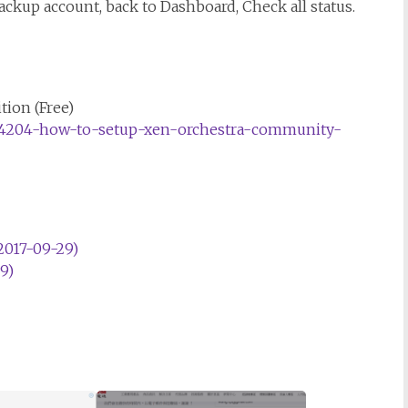
ackup account, back to Dashboard, Check all status.
ion (Free)
154204-how-to-setup-xen-orchestra-community-
7-09-29)
9)