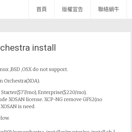
首頁
版權宣告
聯絡蝸牛
estra install
nux ,BSD ,OSX do not support.
n Orchestra(XOA).
, Starter($77/mo), Enterprise($220/mo),
lude XOSAN license. XCP-NG remove GFS2(no
, XOSAN is need.
low.