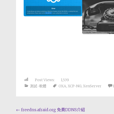
Post Views:
1,539
測試-軟體
OXA
,
XCP-NG
,
XenServer
Post
←
freedns.afraid.org 免費DDNS介紹