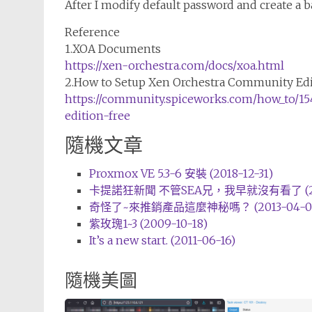
After I modify default password and create a b
Reference
1.XOA Documents
https://xen-orchestra.com/docs/xoa.html
2.How to Setup Xen Orchestra Community Edit
https://community.spiceworks.com/how_to/
edition-free
隨機文章
Proxmox VE 5.3-6 安裝 (2018-12-31)
卡提諾狂新聞 不管SEA兄，我早就沒有看了 (201
奇怪了~來推銷產品這麼神秘嗎？ (2013-04-0
紫玫瑰1~3 (2009-10-18)
It’s a new start. (2011-06-16)
隨機美圖