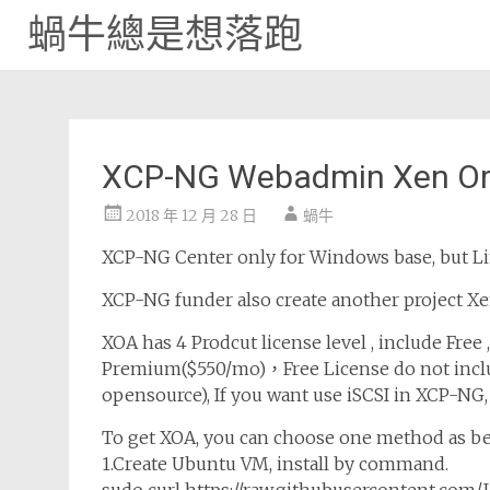
蝸牛總是想落跑
Skip
to
content
XCP-NG Webadmin Xen Orch
2018 年 12 月 28 日
蝸牛
XCP-NG Center only for Windows base, but Li
XCP-NG funder also create another project Xe
XOA has 4 Prodcut license level , include Free 
Premium($550/mo)，Free License do not inc
opensource), If you want use iSCSI in XCP-NG
To get XOA, you can choose one method as be
1.Create Ubuntu VM, install by command.