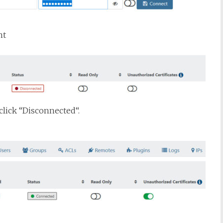
nt
 click “Disconnected“.