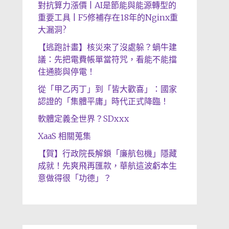
對抗算力漲價 | AI是節能與能源轉型的
重要工具 | F5修補存在18年的Nginx重
大漏洞?
【逃跑計畫】核災來了沒處躲？蝸牛建
議：先把電費帳單當符咒，看能不能擋
住通膨與停電！
從「甲乙丙丁」到「皆大歡喜」：國家
認證的「集體平庸」時代正式降臨！
軟體定義全世界？SDxxx
XaaS 相關蒐集
【賀】行政院長解鎖「廉航包機」隱藏
成就！先爽飛再匯款，華航這波虧本生
意做得很「功德」？