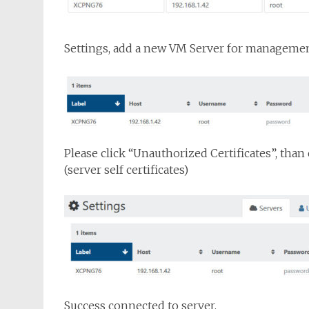
Settings, add a new VM Server for manageme
Please click “Unauthorized Certificates”, than
(server self certificates)
Success connected to server.