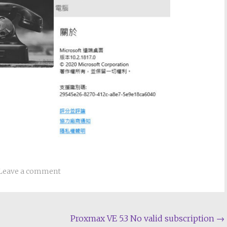
Leave a comment
Proxmax VE 5.3 No valid subscription
→