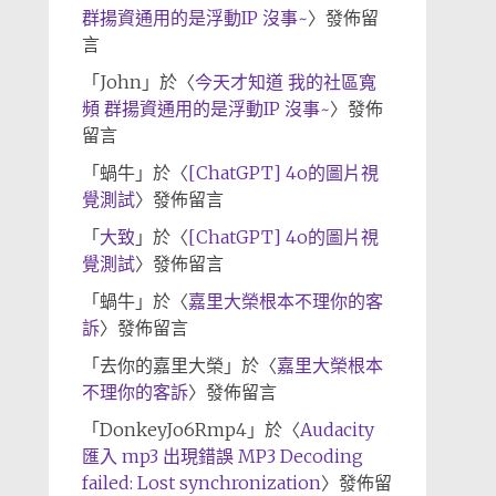
群揚資通用的是浮動IP 沒事~
〉發佈留
言
「
John
」於〈
今天才知道 我的社區寬
頻 群揚資通用的是浮動IP 沒事~
〉發佈
留言
「
蝸牛
」於〈
[ChatGPT] 4o的圖片視
覺測試
〉發佈留言
「
大致
」於〈
[ChatGPT] 4o的圖片視
覺測試
〉發佈留言
「
蝸牛
」於〈
嘉里大榮根本不理你的客
訴
〉發佈留言
「
去你的嘉里大榮
」於〈
嘉里大榮根本
不理你的客訴
〉發佈留言
「
DonkeyJo6Rmp4
」於〈
Audacity
匯入 mp3 出現錯誤 MP3 Decoding
failed: Lost synchronization
〉發佈留