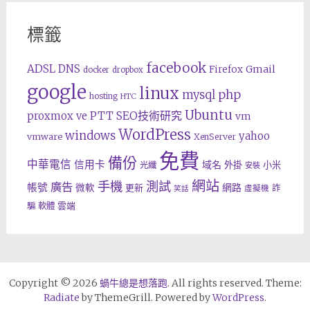
標籤
facebook
ADSL
DNS
Gmail
Firefox
docker
dropbox
google
linux
php
mysql
hosting
HTC
Ubuntu
SEO技術研究
proxmox ve
PTT
vm
WordPress
windows
yahoo
vmware
XenServer
免費
備份
中華電信
信用卡
域名
外掛
小米
光纖
安裝
網站
手機
測試
廣告
帳號
網路
微軟
更新
詐
虛擬機
笑話
雲端
騙
軟體
Copyright © 2026
蝸牛總是想落跑
. All rights reserved. Theme:
Radiate
by ThemeGrill. Powered by
WordPress
.