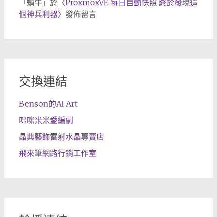
「
蝸牛
」於〈
ProxmoxVE 每日自動快照 終於發現這
個神兵利器
〉發佈留言
交換連結
Benson的AI Art
咪咪米米愛編劇
晶典藝飾雷射水晶專賣店
飛來筆網路行銷工作室