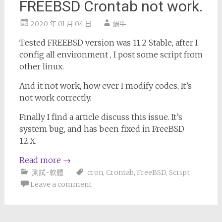
FREEBSD Crontab not work.
2020 年 01 月 04 日
蝸牛
Tested FREEBSD version was 11.2 Stable, after I
config all environment , I post some script from
other linux.
And it not work, how ever I modify codes, It’s
not work correctly.
Finally I find a article discuss this issue. It’s
system bug, and has been fixed in FreeBSD
12.X.
Read more
→
測試-軟體
cron
,
Crontab
,
FreeBSD
,
Script
Leave a comment