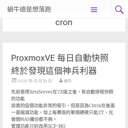
Skip
蝸牛總是想落跑
to
content
cron
ProxmoxVE 每日自動快照
終於發現這個神兵利器
2020 年 01 月 16 日
蝸牛
先前使用XenServer在7.X版之後，有自動排程快照
的功能
說真的這個功能非常的吸引，但是因為Citrix在後面
一直縮減功能，加上每費版的單個硬碟只能2T，光
做個NAS備份都不夠。
管理功能只好改用XCP-NG