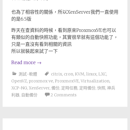
也為了相容性的關係，所以XenServer我們一直使用
的是6.5版
昨天在查資料的時候，看到原來ProxmoxVE也可以
有類似的自動快照功能，其實很早就有這個功能了，
只是一直沒有看到相關的資訊
所以就裝起來試了一下
Read more
→
測試-軟體
citrix
,
cron
,
KVM
,
linux
,
LXC
,
OpenVZ
,
proxmox ve
,
ProxmoxVE
,
Virtualization
,
XCP-NG
,
XenServer
,
備份
,
定時任務
,
定時備份
,
快照
,
神兵
利器
,
自動備份
2 Comments