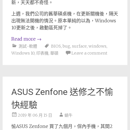
新，天天都不奇怪。
上週，我們公司的舊華碩桌機，在更新關機後，隔天
出現無法開機的情況。原本單純的以為，Windows
10更新之後，啟動區死掉了。
Read more
→
測試-軟體
BIOS
,
bug
,
surface
,
windows
,
Windows 10
,
印表機
,
華碩
Leave a comment
ASUS Zenfone 送修之不愉
快經驗
2019 年 06 月 15 日
蝸牛
愉ASUS Zenfone 買了九個月，保內手機，其間2