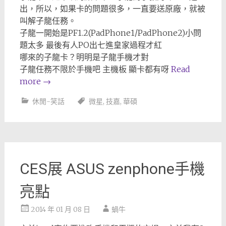
出，所以，如果卡的問題很多，一直要送原廠，就被
叫解子龍任務。
子龍一開始是PF1.2(PadPhone1/PadPhone2)小問
題太多 最後有人PO出七進皇家過程才紅
哪來的子龍卡？明明是子龍手機才對
子龍任務不限於手機吧 主機板 顯卡都有呀
Read
more
→
休閒-笑話
微星
,
技嘉
,
華碩
CES展 ASUS zenphone手機
亮點
2014 年 01 月 08 日
蝸牛