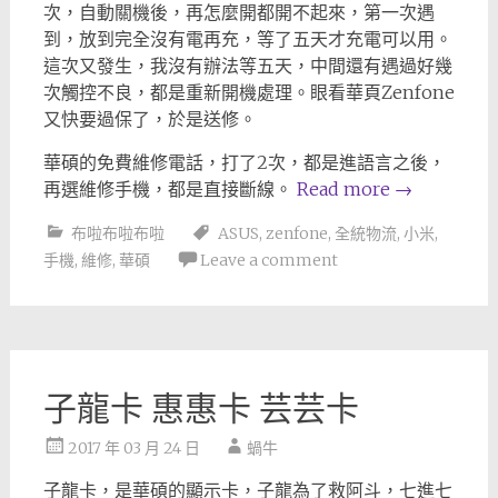
次，自動關機後，再怎麼開都開不起來，第一次遇
到，放到完全沒有電再充，等了五天才充電可以用。
這次又發生，我沒有辦法等五天，中間還有遇過好幾
次觸控不良，都是重新開機處理。眼看華頁Zenfone
又快要過保了，於是送修。
華碩的免費維修電話，打了2次，都是進語言之後，
再選維修手機，都是直接斷線。
Read more
→
布啦布啦布啦
ASUS
,
zenfone
,
全統物流
,
小米
,
手機
,
維修
,
華碩
Leave a comment
子龍卡 惠惠卡 芸芸卡
2017 年 03 月 24 日
蝸牛
子龍卡，是華碩的顯示卡，子龍為了救阿斗，七進七