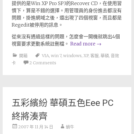
提供的是Win XP Pro SP3的Recover CD，在使用習
慣下，算是不錯的選擇。用管理員的身份進去都沒有
問題，掛進網域之後，還出現了四個視窗，而且都是
Regedit被停用的訊息。
從來沒有遇過這樣的問題，怎麼會一開機就跳出4個
視窗要求更動系統註刪檔。
Read more
→
開箱
VIA
,
win 7
,
windows
,
XP
,
客服
,
華碩
,
音效
卡
2 Comments
五彩繽紛 華碩五色Eee PC
終將湊齊
2007 年 11 月 14 日
蝸牛