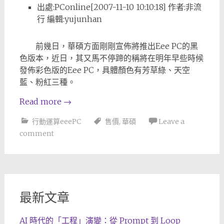
出處:PConline[2007-11-10 10:10:18] 作者:非流
行 編輯:yujunhan
前幾日，華碩方面剛剛宣佈將推出Eee PC的黑
色版本，近日，其又馬不停蹄的稱將在明年早些時候
發佈彩色版的Eee PC，具體顏色有芳草綠、天空
藍、粉紅三種。
Read more
→
行動運算eeePC
售價
,
華碩
Leave a
comment
最新文章
AI 時代的「工程」演變：從 Prompt 到 Loop