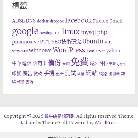
標籤
facebook
ADSL
DNS
Gmail
Firefox
docker
dropbox
google
linux
php
mysql
hosting
HTC
Ubuntu
SEO技術研究
proxmox ve
PTT
vm
WordPress
windows
yahoo
vmware
XenServer
免費
備份
中華電信
信用卡
域名
外掛
小米
光纖
安裝
網站
手機
測試
廣告
帳號
網路
微軟
更新
詐
虛擬機
笑話
雲端
騙
軟體
Copyright © 2026
蝸牛總是想落跑
. All rights reserved. Theme:
Radiate
by ThemeGrill. Powered by
WordPress
.