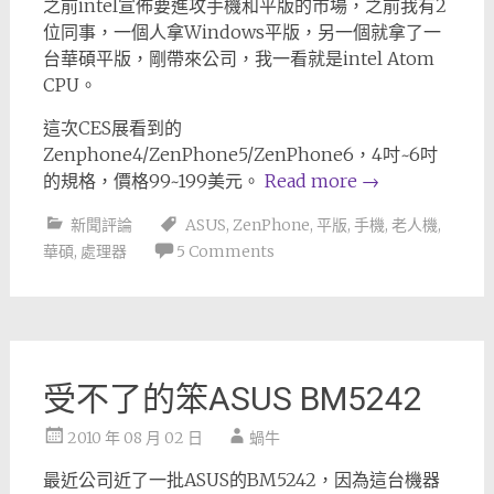
之前intel宣佈要進攻手機和平版的市場，之前我有2
位同事，一個人拿Windows平版，另一個就拿了一
台華碩平版，剛帶來公司，我一看就是intel Atom
CPU。
這次CES展看到的
Zenphone4/ZenPhone5/ZenPhone6，4吋~6吋
的規格，價格99~199美元。
Read more
→
新聞評論
ASUS
,
ZenPhone
,
平版
,
手機
,
老人機
,
華碩
,
處理器
5 Comments
受不了的笨ASUS BM5242
2010 年 08 月 02 日
蝸牛
最近公司近了一批ASUS的BM5242，因為這台機器