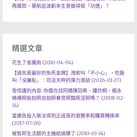
再匯款，華航這波虧本生意做得很「功德」？
精選文章
花生了省魔術 (2010-04-04)
【過失是最好的免死金牌】洩密叫「不小心」，吃飯
叫「沒廉恥」：司法天秤的彈力測試 (2026-01-27)
受保護的內容: 你還在找阿嬌陳冠希、鍾欣桐、楊永
晴裸照偷拍照自拍照春宮照豔照淫照嗎？ (2008-02-
14)
當廣告投入無法得到正成長的瀏覽率和購買轉換率
(2017-07-26)
被智邦生活館的主機給搞爆了 (2010-03-14)