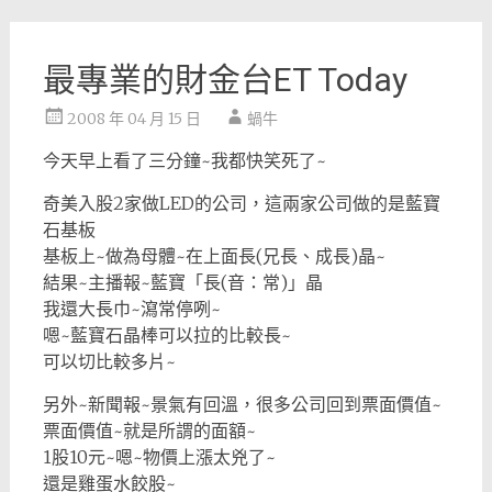
最專業的財金台ET Today
2008 年 04 月 15 日
蝸牛
今天早上看了三分鐘~我都快笑死了~
奇美入股2家做LED的公司，這兩家公司做的是藍寶
石基板
基板上~做為母體~在上面長(兄長、成長)晶~
結果~主播報~藍寶「長(音：常)」晶
我還大長巾~瀉常停咧~
嗯~藍寶石晶棒可以拉的比較長~
可以切比較多片~
另外~新聞報~景氣有回溫，很多公司回到票面價值~
票面價值~就是所謂的面額~
1股10元~嗯~物價上漲太兇了~
還是雞蛋水餃股~