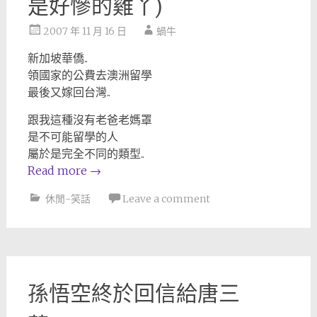
是好慘的雞丫)
2007 年 11 月 16 日
蝸牛
新加坡華僑..
領國家的公費去澳洲留學
最後又嫁回台灣..
跟我這種沒有老爸老媽罩
是不可能留學的人
屬於是完全不同的類型..
Read more
→
休閒-笑話
Leave a comment
孫悟空終於回信給唐三