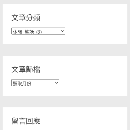
文章分類
文
章
分
類
文章歸檔
文
章
歸
檔
留言回應