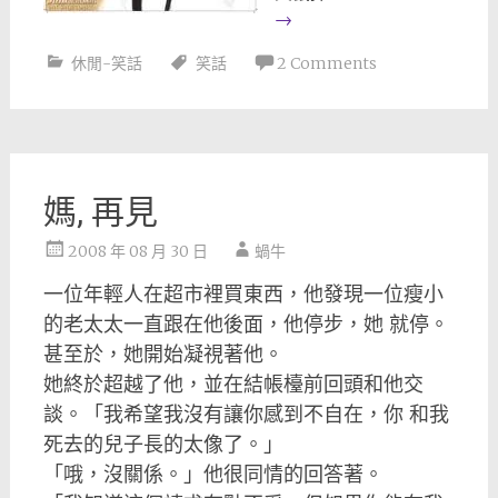
→
休閒-笑話
笑話
2 Comments
媽, 再見
2008 年 08 月 30 日
蝸牛
一位年輕人在超市裡買東西，他發現一位瘦小
的老太太一直跟在他後面，他停步，她 就停。
甚至於，她開始凝視著他。
她終於超越了他，並在結帳檯前回頭和他交
談。「我希望我沒有讓你感到不自在，你 和我
死去的兒子長的太像了。」
「哦，沒關係。」他很同情的回答著。