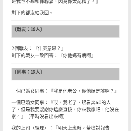
是我也不想和你聯繫，因為你太亂糟了。』
剩下的都沒給我回。
〔戰友：
16
人〕
2個戰友：『什麼意思？』
剩下的戰友一致回答：『你他媽有病啊』
〔同事：
19
人〕
一個已婚女同事：『我是他老公，你他媽是誰啊？』
一個已婚女同事：『哎，我老了，眼看奔40的人
了，但是我要感謝你這麼直接，你來我家吧，他沒在
家。』（平時沒看出來啊）
我的上司（經理）：『明天上班時，帶檢討報告