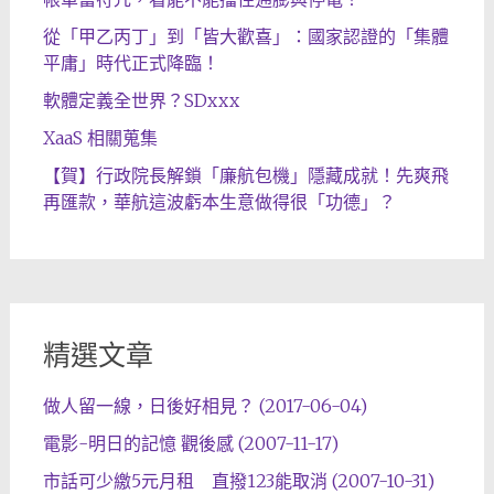
從「甲乙丙丁」到「皆大歡喜」：國家認證的「集體
平庸」時代正式降臨！
軟體定義全世界？SDxxx
XaaS 相關蒐集
【賀】行政院長解鎖「廉航包機」隱藏成就！先爽飛
再匯款，華航這波虧本生意做得很「功德」？
精選文章
做人留一線，日後好相見？ (2017-06-04)
電影-明日的記憶 觀後感 (2007-11-17)
市話可少繳5元月租 直撥123能取消 (2007-10-31)