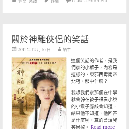
休閒-笑話
詐騙
Leave a comment
關於神雕俠侶的笑話
2011 年 12 月 16 日
蝸牛
這個笑話的作者，是我
們家的小猴子，內容是
這樣的，東邪西毒南帝
北丐，那中什麼？
我想我們家那個在中學
就會躲在被子裡看小說
的小猴子應該會知道，
結果他不知道，他回答
是什麼咧，真的會讓我
笑鼠掉。
Read more