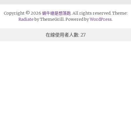
Copyright © 2026
蝸牛總是想落跑
. All rights reserved. Theme:
Radiate
by ThemeGrill. Powered by
WordPress
.
在線使用者人數: 27