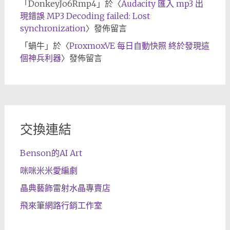
「
DonkeyJo6Rmp4
」於〈
Audacity 匯入 mp3 出
現錯誤 MP3 Decoding failed: Lost
synchronization
〉發佈留言
「
蝸牛
」於〈
ProxmoxVE 每日自動快照 終於發現這
個神兵利器
〉發佈留言
交換連結
Benson的AI Art
咪咪米米愛編劇
晶典藝飾雷射水晶專賣店
飛來筆網路行銷工作室