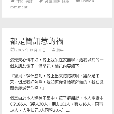
休閒-笑話
笑話
,
經濟
,
限電
Leave a
comment
都是簡訊惹的禍
2007 年 10 月 31 日
蝸牛
這幾天心情不好，晚上我呆在家無聊，給我以前的一
個女朋友發了一條簡訊，簡訊內容如下：
『寶貝，幹什麼呢，晚上出來陪陪我啊，雖然是冬
天，但是我好熱啊，我知道你會給我解熱的，我在微
閣美麗城等你啊。』
但是由於本人精神不集中，按了
群組
鍵，本人電話本
C.P186人（親人30人，朋友101人，戰友16人，同事
19人，人生知己3人同學20人）….