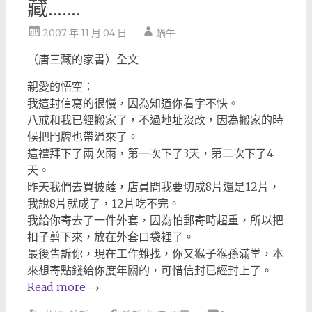
藏…….
2007 年 11 月 04 日
蝸牛
（唐三藏的家書）全文
親愛的悟空：
我這封信寫的很慢，因為知道你看字不快。
八戒和我已經搬家了，不過地址沒改，因為搬家的時
候把門牌也帶過來了。
這禮拜下了兩次雨，第一次下了3天，第二次下了4
天。
昨天我們去買披薩，店員問我要切成8片還是12片，
我說8片就成了，12片吃不完。
我給你寄去了一件外套，因為怕郵寄時超重，所以把
扣子剪下來，放在外套口袋裡了。
最後告訴你，現在工作難找，你又猴子猴孫滿堂，本
來想寄點錢給你度年關的，可惜信封已經封上了。
Read more
→