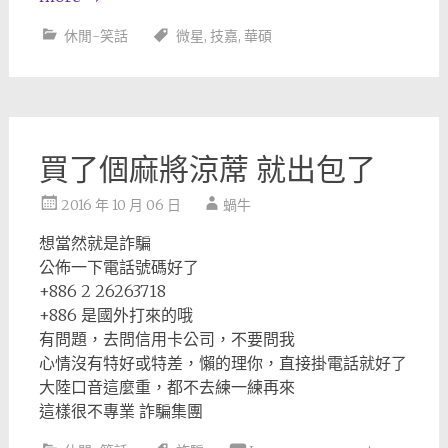
休閒-笑話
微星
,
技嘉
,
華碩
買了個麻將涼蓆 就出包了
2016 年 10 月 06 日
蝸牛
想當然就是詐騙
公佈一下電話號碼好了
+886 2 26263718
+886 是國外打來的哦
有問題，去問信用卡公司，不要問我
心情沒有特好或特差，懶的理你，直接掛電話就好了
大陸口音這麼重，都不去練一練再來
這樣很不專業 詐騙集團