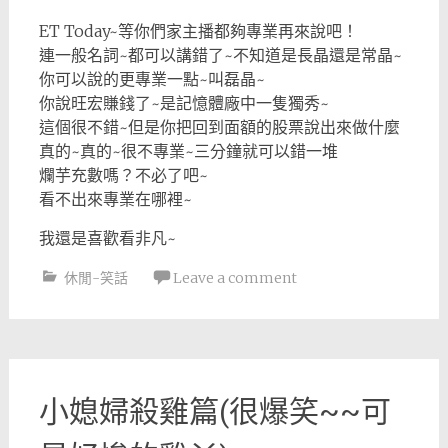
ET Today~等你們家主播都夠專業再來說吧！
連一般名詞~都可以講錯了~不知道是長晶還是常晶~
你可以說的更專業一點~叫磊晶~
你說旺宏賺錢了~是記憶體廠中一隻獨秀~
這個很不錯~但是你把回到面額的股票說出來做什麼
真的~真的~很不專業~三分鐘就可以錯一堆
爛芋充數嗎？不必了吧~
看不出來專業在哪裡~
我還是喜歡看非凡~
休閒-笑話
Leave a comment
小媳婦殺雞篇(很爆笑~~可