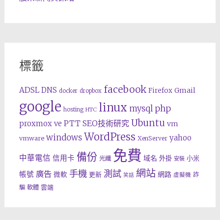
標籤
facebook
ADSL
DNS
Gmail
Firefox
docker
dropbox
google
linux
php
mysql
hosting
HTC
Ubuntu
SEO技術研究
proxmox ve
PTT
vm
WordPress
windows
yahoo
vmware
XenServer
免費
備份
中華電信
信用卡
域名
外掛
小米
光纖
安裝
網站
手機
測試
廣告
帳號
網路
微軟
更新
詐
虛擬機
笑話
雲端
騙
軟體