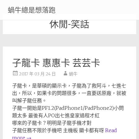
Skip
蝸牛總是想落跑
to
content
休閒-笑話
子龍卡 惠惠卡 芸芸卡
2017 年 03 月 24 日
蝸牛
子龍卡，是華碩的顯示卡，子龍為了救阿斗，七進七
出，所以，如果卡的問題很多，一直要送原廠，就被
叫解子龍任務。
子龍一開始是PF1.2(PadPhone1/PadPhone2)小問
題太多 最後有人PO出七進皇家過程才紅
哪來的子龍卡？明明是子龍手機才對
子龍任務不限於手機吧 主機板 顯卡都有呀
Read
more
→