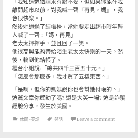
「我知道這個請求有點不妥，但如果你能在我
離開超市以前，對我喊一聲『再見，媽』，我
會很快樂。」
然後她通過了結帳檯，當她要走出超市時年輕
人喊了一聲
:
「媽，再見」
老太太揮揮手，並且回了一笑。
他很高興能夠帶給陌生老太太快樂的一天。然
後，輪到他結帳了。
櫃台小姐說
:
「總共四千三百五十元。」
「怎麼會那麼多，我才買了五樣東西。」
「是啊，但你的媽媽說你也會幫她付帳的。」
這篇文章你感動了嗎
?
還是大笑一場
?
這是詐騙
經驗分享，發生於美國。
休閒-笑話
笑話
Leave a comment