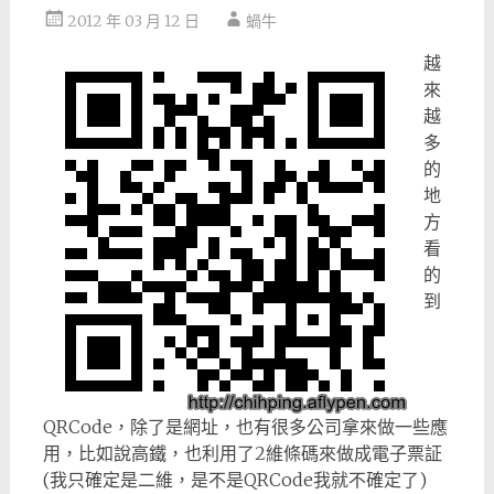
2012 年 03 月 12 日
蝸牛
越
來
越
多
的
地
方
看
的
到
QRCode，除了是網址，也有很多公司拿來做一些應
用，比如說高鐵，也利用了2維條碼來做成電子票証
(我只確定是二維，是不是QRCode我就不確定了)