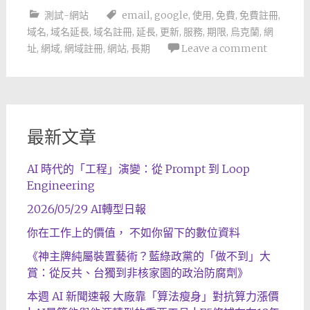
測試-網站
email
,
google
,
使用
,
免費
,
免費註冊
,
域名
,
域名延長
,
域名註冊
,
延長
,
更新
,
服務
,
期限
,
烏克蘭
,
網
址
,
網域
,
網域註冊
,
網站
,
長期
Leave a comment
最新文章
AI 時代的「工程」演變：從 Prompt 到 Loop
Engineering
2026/05/29 AI轉型日報
你在工作上的價值， 不如你留下的數位資料
《神主牌純屬裝置藝術？藍綠政黨的「做不到」大
賞：從反共、台獨到非核家園的政治防腐劑》
本週 AI 新聞速報 大廠靠「算法瘦身」對抗算力漲價