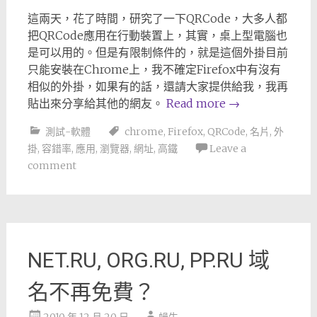
這兩天，花了時間，研究了一下QRCode，大多人都
把QRCode應用在行動裝置上，其實，桌上型電腦也
是可以用的。但是有限制條件的，就是這個外掛目前
只能安裝在Chrome上，我不確定Firefox中有沒有
相似的外掛，如果有的話，還請大家提供給我，我再
貼出來分享給其他的網友。
Read more
→
測試-軟體
chrome
,
Firefox
,
QRCode
,
名片
,
外
掛
,
容錯率
,
應用
,
瀏覽器
,
網址
,
高鐵
Leave a
comment
NET.RU, ORG.RU, PP.RU 域
名不再免費？