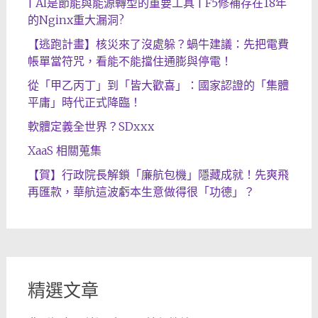
| AI是節能與能源轉型的重要工具 | F5修補存在18年
的Nginx重大漏洞?
【逃跑計畫】核災來了沒處躲？蝸牛建議：先把電費
帳單當符咒，看能不能擋住通膨與停電！
從「甲乙丙丁」到「皆大歡喜」：國家認證的「集體
平庸」時代正式降臨！
軟體定義全世界？SDxxx
XaaS 相關蒐集
【賀】行政院長解鎖「廉航包機」隱藏成就！先爽飛
再匯款，華航這波虧本生意做得很「功德」？
精選文章