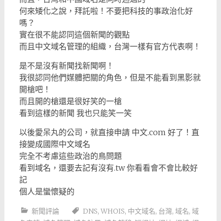
何來矮化之說，拜託啦！不要把科技的事政治化好
嗎？
實在很不能認同這個新聞的觀點
而且中文域名管理的組織，台灣一樣有官方代表啊！
是不是沒有新聞找新聞啊！
我很認同他們媒體把關的角色，但是不能看到黑影就
開槍吧！
而且開的槍還是很好笑的一槍
看到這樣的新聞 我也只能笑一笑
以後愛呆丸的公司，就直接申請 中文.com 好了！直
接變成國際中文域名
完全不考慮這些政治的鳥問題
看到域名，還要去記有沒有.tw 你看看會不會比較好
記
個人是蠻懷疑的
新聞評論
DNS
,
WHOIS
,
中文域名
,
台灣
,
域名
,
域