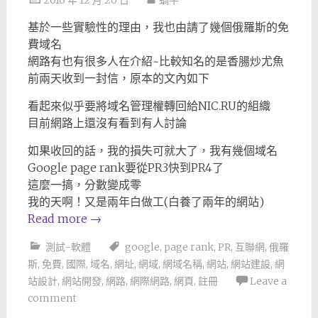
2010 年 12 月 20 日
蝸牛
基於一些實驗性的理由，我也由請了幾個俄羅斯的免
費域名
網路有也有很多人在介紹~比較知名的是香腸炒尤魚
前兩天收到一封信，原本的文內如下
看起來似乎要將域名管理權轉回給NIC.RU的組織
目前網路上還沒有看到有人討論
如果收回的話，我的損失可就大了，我有幾個域名
Google page rank要從PR3快到PR4了
這麼一搞，分數變成零
我的天啊！又是兩年白做工(白養了兩年的網站)
Read more
→
測試-軟體
google
,
page rank
,
PR
,
互聯網
,
俄羅
斯
,
免費
,
國際
,
域名
,
網址
,
網域
,
網域名稱
,
網站
,
網站建設
,
網
站設計
,
網站開發
,
網路
,
網際網路
,
網頁
,
註冊
Leave a
comment