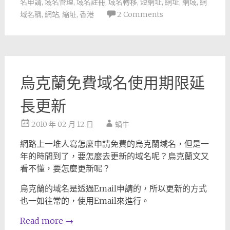
名申請
,
域名管理
,
域名註冊
,
域名轉移
,
短網址
,
網址
,
網域
,
網
域名稱
,
網站
,
縮址
,
香港
2 Comments
烏克蘭免費域名使用期限延
長更新
2010 年 02 月 12 日
蝸牛
網路上一堆人寫怎麼申請免費的烏克蘭域名，但是一
年的時間到了，要怎麼去更新的域名呢？烏克蘭文又
看不懂，要怎麼更新呢？
烏克蘭的域名是透過Email申請的，所以更新的方式
也一如往常的，使用Email來進行。
Read more
→