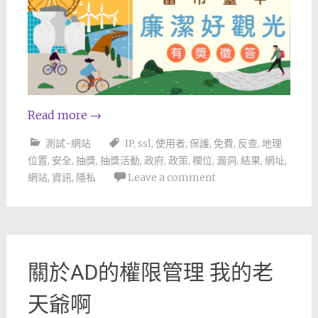
Read more
→
測試-網站
IP
,
ssl
,
使用者
,
保護
,
免費
,
反查
,
地理
位置
,
安全
,
抽獎
,
抽獎活動
,
政府
,
政策
,
欄位
,
漏洞
,
結果
,
網址
,
網站
,
資訊
,
隱私
Leave a comment
關於AD的權限管理 我的老
天爺啊