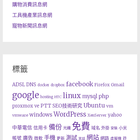
購物消費訊息網
工具機產業訊息網
寵物新聞訊息網
標籤
facebook
ADSL
DNS
Gmail
Firefox
docker
dropbox
google
linux
php
mysql
hosting
HTC
Ubuntu
SEO技術研究
proxmox ve
PTT
vm
WordPress
windows
yahoo
vmware
XenServer
免費
備份
中華電信
信用卡
域名
外掛
小米
光纖
安裝
網站
手機
測試
廣告
帳號
網路
微軟
更新
詐
虛擬機
笑話