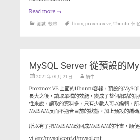
Read more
→
測試-軟體
linux
,
proxmox ve
,
Ubuntu
,
休眠
MySQL Server 從預設的My
2021 年 01 月 21 日
蝸牛
Proxmox VE 上面的Ubuntu容器，預設的MyS
長大之後，讀取單檔的效能，變成了整個網站的瓶頸
性來說，讀取的資料多，只有少數人可以編輯，所
MyISAM反而不適合目前的狀態。加上預設的編碼
所以有了把MyISAM改回成MyISAM的計畫，順便把
vi /etc/mysql/conf.d/mysql.cnf