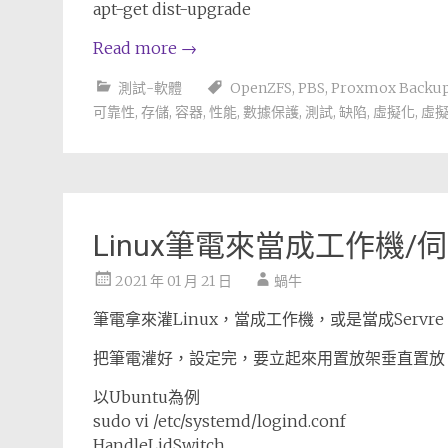
apt-get dist-upgrade
Read more
→
測試-軟體
OpenZFS
,
PBS
,
Proxmox Backup
可靠性
,
存儲
,
容器
,
性能
,
數據保護
,
測試
,
缺陷
,
虛擬化
,
虛
Linux筆電來當成工作機/
2021 年 01 月 21 日
蝸牛
筆電拿來灌Linux，當成工作機，或是當成Serv
把筆電灌好，設定完，要立起來用置放架垂直置放
以Ubuntu為例
sudo vi /etc/systemd/logind.conf
HandleLidSwitch