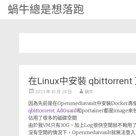
蝸牛總是想落跑
Skip
to
content
在Linux中安裝 qbittorre
2023 年 10 月 28 日
蝸牛
因為先前是在Openmediavault中安裝Docker再
qbittorrent,
AdGuard
和portainer都是image
佔用了很多的磁碟空間
由於我VM只有30G，加上Log很快空間就不夠用
沒有空間的情況下，Openmedaivault就無法登入