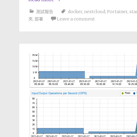
測試報告
docker
,
nextcloud
,
Portainer
,
sta
夾
,
部署
Leave a comment