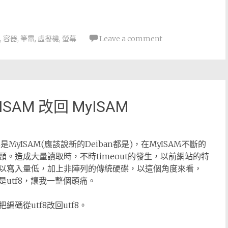
,
容器
,
筆電
,
虛擬機
,
螢幕
Leave a comment
ISAM 改回 MyISAM
QL是MyISAM(應該說新的Deiban都是)，在MyISAM不斷的
。造成大量讀取時，不時timeout的發生，以前網站的特
以寫入量低，加上非陣列的傳統硬碟，以這個角度來看，
是utf8，讓我一整個頭痛。
編碼從utf8改回utf8。