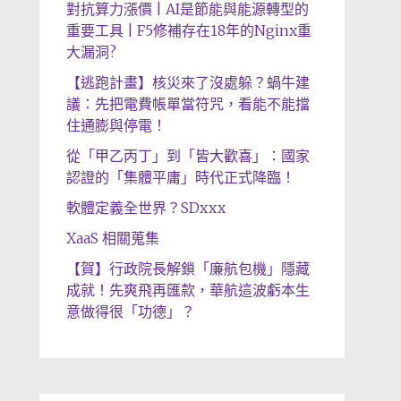
對抗算力漲價 | AI是節能與能源轉型的
重要工具 | F5修補存在18年的Nginx重
大漏洞?
【逃跑計畫】核災來了沒處躲？蝸牛建
議：先把電費帳單當符咒，看能不能擋
住通膨與停電！
從「甲乙丙丁」到「皆大歡喜」：國家
認證的「集體平庸」時代正式降臨！
軟體定義全世界？SDxxx
XaaS 相關蒐集
【賀】行政院長解鎖「廉航包機」隱藏
成就！先爽飛再匯款，華航這波虧本生
意做得很「功德」？