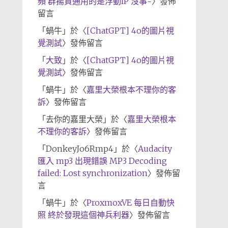
頻 群揚資通用的是浮動IP 沒事~
〉發佈
留言
「
蝸牛
」於〈
[ChatGPT] 4o的圖片視
覺測試
〉發佈留言
「
大致
」於〈
[ChatGPT] 4o的圖片視
覺測試
〉發佈留言
「
蝸牛
」於〈
嘉里大榮根本不理你的客
訴
〉發佈留言
「
去你的嘉里大榮
」於〈
嘉里大榮根本
不理你的客訴
〉發佈留言
「
DonkeyJo6Rmp4
」於〈
Audacity
匯入 mp3 出現錯誤 MP3 Decoding
failed: Lost synchronization
〉發佈留
言
「
蝸牛
」於〈
ProxmoxVE 每日自動快
照 終於發現這個神兵利器
〉發佈留言