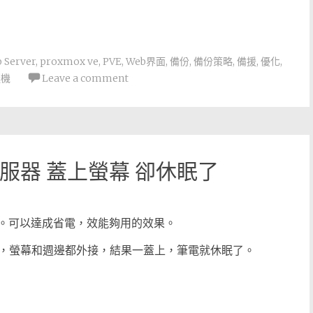
 Server
,
proxmox ve
,
PVE
,
Web界面
,
備份
,
備份策略
,
備援
,
優化
,
擬機
Leave a comment
伺服器 蓋上螢幕 卻休眠了
re。可以達成省電，效能夠用的效果。
，螢幕和週邊都外接，結果一蓋上，筆電就休眠了。