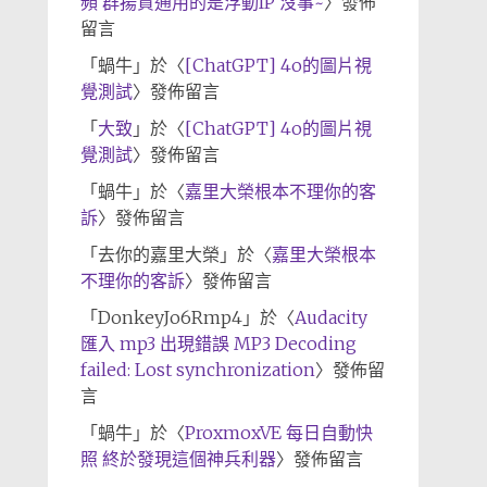
頻 群揚資通用的是浮動IP 沒事~
〉發佈
留言
「
蝸牛
」於〈
[ChatGPT] 4o的圖片視
覺測試
〉發佈留言
「
大致
」於〈
[ChatGPT] 4o的圖片視
覺測試
〉發佈留言
「
蝸牛
」於〈
嘉里大榮根本不理你的客
訴
〉發佈留言
「
去你的嘉里大榮
」於〈
嘉里大榮根本
不理你的客訴
〉發佈留言
「
DonkeyJo6Rmp4
」於〈
Audacity
匯入 mp3 出現錯誤 MP3 Decoding
failed: Lost synchronization
〉發佈留
言
「
蝸牛
」於〈
ProxmoxVE 每日自動快
照 終於發現這個神兵利器
〉發佈留言