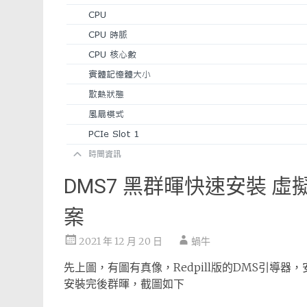
DMS7 黑群暉快速安裝 虛擬機
案
2021 年 12 月 20 日
蝸牛
先上圖，有圖有真像，Redpill版的DMS引導器
安裝完後群暉，截圖如下