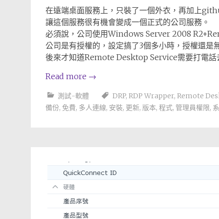
在遠端桌面服務上，只裝了一個外衣，再加上gith
讓這個服務很有機會變成一個正式的公司服務。
必須說，公司使用Windows Server 2008 R2+Remot
公司是有授權的，設定搞了3個多小時，授權還是
後來才知道Remote Desktop Service需要打
Read more
→
測試-軟體
DRP
,
RDP Wrapper
,
Remote Des
備份
,
免費
,
多人連線
,
安裝
,
更新
,
版本
,
程式
,
管理員權限
,