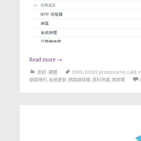
Read more
→
測試-硬體
DMS
,
DMS7
,
proxmox ve
,
raid
,
v
磁碟陣列
,
系統更新
,
網路磁碟機
,
資料保護
,
黑群暉