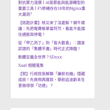
對抗算力漲價 | AI是節能與能源轉型的
重要工具 | F5修補存在18年的Nginx重
大漏洞?
【逃跑計畫】核災來了沒處躲？蝸牛建
議：先把電費帳單當符咒，看能不能擋
住通膨與停電！
從「甲乙丙丁」到「皆大歡喜」：國家
認證的「集體平庸」時代正式降臨！
軟體定義全世界？SDxxx
XaaS 相關蒐集
【賀】行政院長解鎖「廉航包機」隱藏
成就！先爽飛再匯款，華航這波虧本生
意做得很「功德」？