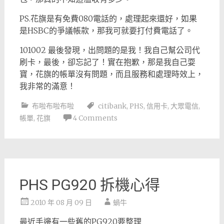
PS.花旗是有免費080電話的，處理起來還好，如果
是HSBC的爭議帳款，那我可就要打付費電話了。
101002 最後發現，出問題的是我！我自己幫公司代
刷卡，最後，卻忘記了！實在抱歉，那是我自己耍
寶，花旗的帳單沒有問題，而且服務和處理時效上，
我非常的滿意！
布啦布啦布啦
citibank
,
PHS
,
信用卡
,
大眾電信
,
帳單
,
花旗
4 Comments
PHS PG920 拆機心得
2010 年 08 月 09 日
蝸牛
最近手邊有一些舊的PG920要整理