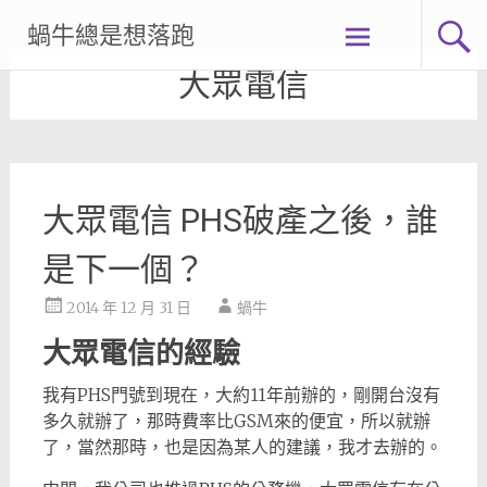
Skip
蝸牛總是想落跑
to
content
大眾電信
大眾電信 PHS破產之後，誰
是下一個？
2014 年 12 月 31 日
蝸牛
大眾電信的經驗
我有PHS門號到現在，大約11年前辦的，剛開台沒有
多久就辦了，那時費率比GSM來的便宜，所以就辦
了，當然那時，也是因為某人的建議，我才去辦的。