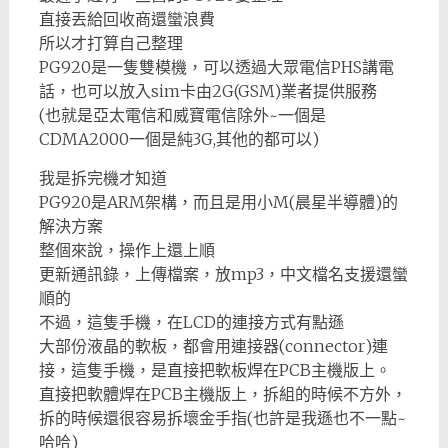
直接丟給回收商還蠻浪費
所以才打算自己整理
PG920是一隻雙模機，可以透過大眾電信PHS講電
話，也可以放入sim卡由2G(GSM)業者提供服務
(也就是亞太電信和威寶電信除外~一個是
CDMA2000一個是純3G,其他的都可以)
我是拆完機才知道
PG920是ARM架構，而且是用小M(晨星半導體)的
解決方案
整個來說，操作上還上順
更新通訊錄，上傳檔案，放mp3，中文檔名支援還蠻
順的
不過，這隻手機，在LCD的連接方式有點遜
大部份液晶的軟板，都會用連接器(connector)連
接，這隻手機，是直接把軟板焊在PCB主機版上。
直接把軟體焊在PCB主機版上，拆組的時候不方外，
拆的時候還很容易拆壞金手指(也許是我遜也不一點~
哈哈)