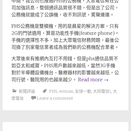
中間，我公司也推過PHS的公務機，大眾電信有在公
司加強訊息，整個通訊品質很不錯，但是出了公司，
公務機就變成了公誤機，收不到訊號，罵聲連連。
PHS公務機是雙模機，用的是晨星的解決方案，只有
2G的門號適用，算是功能性手機(feature phone)。
手機的選擇性不多，加上大眾電信財務問題，最後公
司換了別家電信業者成為我們新的公務機配合業者。
大眾後來有推網內互打不用錢，但是phs通信品質不
如亞太和威寶，PHS用戶數越來越低，當然3G手機
對於半導體設備機台、醫療器材的影響越來越低，公
司行號、醫院用的也越來越少。
Read more
→
新聞評論
PHS
,
wimax
,
全球一動
,
大同電信\
,
大
眾電信
Leave a comment