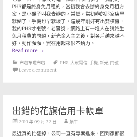
PHS都是終身免月租的，當初我會去辦終身免月租方
案，是小猴子叫我去辦的，當然，當初辦的那家店早
就倒了，手機也早就壞了，這幾年剛好有出雙模機，
我的PHS才複號。老實說，網路上有一堆人在講終生
免月租費的問題，新光金入主之後，對各戶越來越不
好，動作頻頻，實在用起來很不給力。
Read more
→
布啦布啦布啦
PHS
,
大眾電信
,
手機
,
新光
,
門號
Leave a comment
出錯的花旗信用卡帳單
2010 年 09 月 22 日
蝸牛
最近真的忙翻掉，公司一直有專案進來，回到家都很