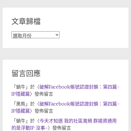
類
文章歸檔
文
章
歸
檔
留言回應
「
蝸牛
」於〈
破解Facebook帳號認證封鎖：第四篇-
IP隱藏篇
〉發佈留言
「
黑熊
」於〈
破解Facebook帳號認證封鎖：第四篇-
IP隱藏篇
〉發佈留言
「
蝸牛
」於〈
今天才知道 我的社區寬頻 群揚資通用
的是浮動IP 沒事~
〉發佈留言