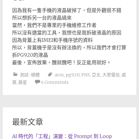
因為我有一隻手機的液晶破掉了，但是外觀很不錯
所以想拆另一台的液晶過來
當然，我們不是專業的手機維修工作者
所以沒有適當的工具，我想也是我拆破液晶的原因
因為背蓋上有IMEI和手機序號的資料
所以，背蓋機乎是沒有辦法換的，所以我們才會打算
拆PG920的液晶
最後，宣佈放棄，醜就醜吧！反正能用就好。
測試-硬體
arm
,
pg920
,
PHS
,
亞太
,
大眾電信
,
威
寶
,
晨星
4 Comments
最新文章
AI 時代的「工程」演變：從 Prompt 到 Loop