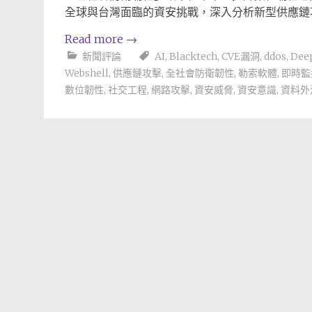
全球與台灣面臨的資安挑戰，深入分析新型供應鏈
Read more
→
新聞評論
AI
,
Blacktech
,
CVE漏洞
,
ddos
,
Dee
Webshell
,
供應鏈攻擊
,
全社會防衛韌性
,
勒索軟體
,
即時監
數位韌性
,
社交工程
,
網路攻擊
,
資安威脅
,
資安意識
,
資料外