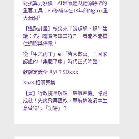
對抗算力漲價 | AI是節能與能源轉型的
重要工具 | F5修補存在18年的Nginx重
大漏洞?
【逃跑計畫】核災來了沒處躲？蝸牛建
議：先把電費帳單當符咒，看能不能擋
住通膨與停電！
從「甲乙丙丁」到「皆大歡喜」：國家
認證的「集體平庸」時代正式降臨！
軟體定義全世界？SDxxx
XaaS 相關蒐集
【賀】行政院長解鎖「廉航包機」隱藏
成就！先爽飛再匯款，華航這波虧本生
意做得很「功德」？