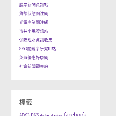
股票新聞資訊站
貨幣狀態關注網
光電產業關注網
市井小民資訊站
保險理財資訊收集
SEO關鍵字研究III站
免費優惠好康網
社會新聞觀察站
標籤
facebook
ADSL
DNS
docker
dropbox