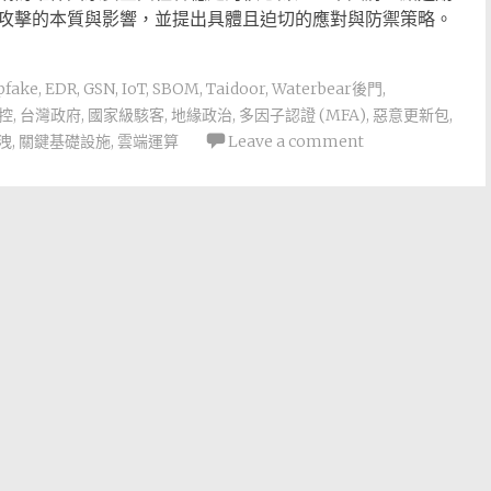
攻擊的本質與影響，並提出具體且迫切的應對與防禦策略。
pfake
,
EDR
,
GSN
,
IoT
,
SBOM
,
Taidoor
,
Waterbear後門
,
控
,
台灣政府
,
國家級駭客
,
地緣政治
,
多因子認證 (MFA)
,
惡意更新包
,
洩
,
關鍵基礎設施
,
雲端運算
Leave a comment