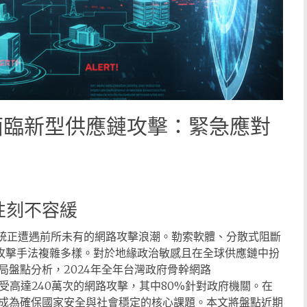
面臨新型供應鏈攻擊：緊急應對
性刻不容緩
府系統正遭遇前所未有的網路攻擊浪潮。勒索軟體、分散式阻斷
，攻擊手法複雜多樣。對於地緣政治敏感且在全球供應鏈中扮
盤點分析，2024年全年台灣政府骨幹網路
GSN）每日遭受高達240萬次的網路攻擊，其中80%針對政府機關。在
成為確保國家安全與社會穩定的核心課題。本文將盤點近期