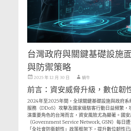
台灣政府與關鍵基礎設施
與防禦策略
2025 年 12 月 30 日
蝸牛
前言：資安威脅升級，數位韌
2024年至2025年間，全球關鍵基礎設施與政
服務（DDoS）攻擊及國家級駭客行動日益頻繁
演重要角色的台灣而言，資安風險尤為顯著。國安局
（Government Service Network, 
「全社會防衛韌性」政策框架下，提升數位韌性已