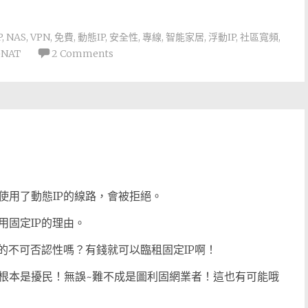
P
,
NAS
,
VPN
,
免費
,
動態IP
,
安全性
,
專線
,
智能家居
,
浮動IP
,
社區寬頻
,
NAT
2 Comments
使用了動態IP的線路，會被拒絕。
用固定IP的理由。
的不可否認性嗎？有錢就可以臨租固定IP啊！
根本是擾民！無誤~難不成是圖利固網業者！這也有可能哦