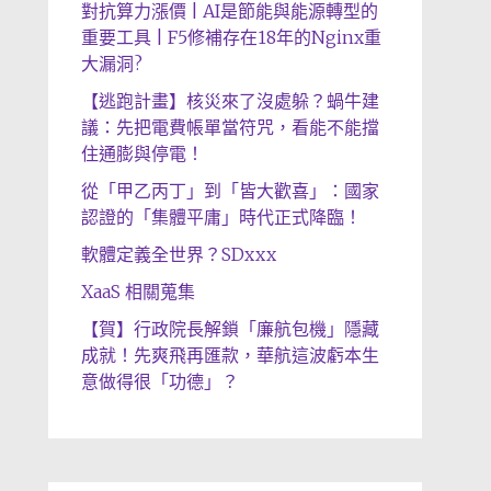
對抗算力漲價 | AI是節能與能源轉型的
重要工具 | F5修補存在18年的Nginx重
大漏洞?
【逃跑計畫】核災來了沒處躲？蝸牛建
議：先把電費帳單當符咒，看能不能擋
住通膨與停電！
從「甲乙丙丁」到「皆大歡喜」：國家
認證的「集體平庸」時代正式降臨！
軟體定義全世界？SDxxx
XaaS 相關蒐集
【賀】行政院長解鎖「廉航包機」隱藏
成就！先爽飛再匯款，華航這波虧本生
意做得很「功德」？