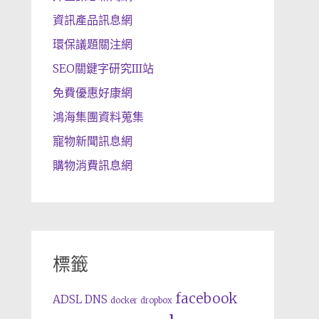
資訊產品訊息網
環保議題關注網
SEO關鍵字研究III站
免費優惠好康網
鴻海集團資料蒐集
寵物新聞訊息網
購物消費訊息網
標籤
facebook
ADSL
DNS
docker
dropbox