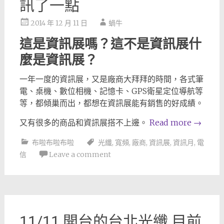
訊了一點
2014 年 12 月 11 日
蝸牛
這是資訊展嗎？這不是資訊展什
麼是資訊展？
一年一度的資訊展，又是廠商大拜拜的時間，各式筆
電、桌機、數位相機、記憶卡、GPS衛星定位導航等
等，都傾巢而出，都想在資訊展能有銷售的好成績。
又有很多的商品和資訊展搭不上邊。
Read more
→
布啦布啦布啦
光纖
,
寬頻
,
廠商
,
資訊展
,
資訊月
,
電
信
Leave a comment
11/11 開台的台北光纖 目前