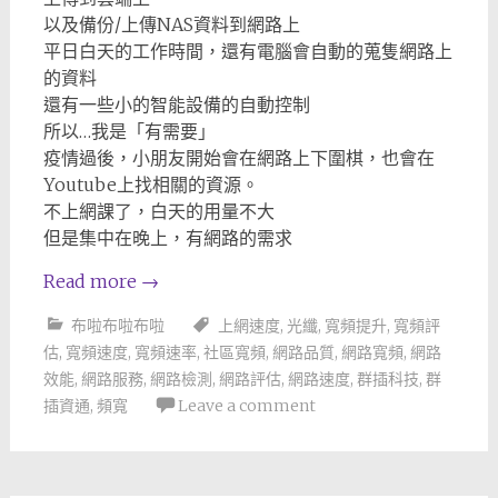
以及備份/上傳NAS資料到網路上
平日白天的工作時間，還有電腦會自動的蒐隻網路上
的資料
還有一些小的智能設備的自動控制
所以…我是「有需要」
疫情過後，小朋友開始會在網路上下圍棋，也會在
Youtube上找相關的資源。
不上網課了，白天的用量不大
但是集中在晚上，有網路的需求
Read more
→
布啦布啦布啦
上網速度
,
光纖
,
寬頻提升
,
寬頻評
估
,
寬頻速度
,
寬頻速率
,
社區寬頻
,
網路品質
,
網路寬頻
,
網路
效能
,
網路服務
,
網路檢測
,
網路評估
,
網路速度
,
群插科技
,
群
插資通
,
頻寬
Leave a comment