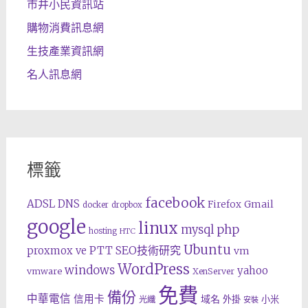
市井小民資訊站
購物消費訊息網
生技產業資訊網
名人訊息網
標籤
facebook
ADSL
DNS
Gmail
Firefox
docker
dropbox
google
linux
php
mysql
hosting
HTC
Ubuntu
SEO技術研究
proxmox ve
PTT
vm
WordPress
windows
yahoo
vmware
XenServer
免費
備份
中華電信
信用卡
域名
外掛
小米
光纖
安裝