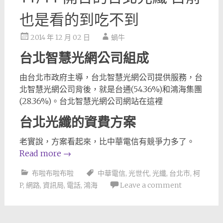
也是看的到吃不到
2014 年 12 月 02 日
蝸牛
台北智慧光網公司組成
由台北市政府主導，台北智慧光網公司提供服務，台
北智慧光網公司背後，就是台通(54.36%)和鴻海集團
(28.36%)。台北智慧光網公司網站在這裡
台北光纖的資費方案
老實說，方案看起來，比中華電信有競爭力多了。
Read more
→
布啦布啦布啦
中華電信
,
光世代
,
光纖
,
台北市
,
柯
P
,
網路
,
資訊局
,
電話
,
鴻海
Leave a comment