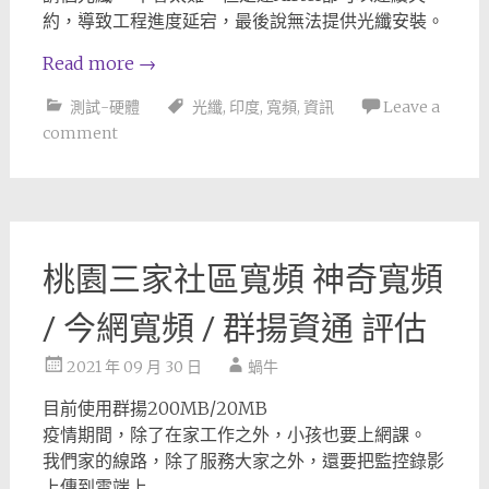
約，導致工程進度延宕，最後說無法提供光纖安裝。
Read more
→
測試-硬體
光纖
,
印度
,
寬頻
,
資訊
Leave a
comment
桃園三家社區寬頻 神奇寬頻
/ 今網寬頻 / 群揚資通 評估
2021 年 09 月 30 日
蝸牛
目前使用群揚200MB/20MB
疫情期間，除了在家工作之外，小孩也要上網課。
我們家的線路，除了服務大家之外，還要把監控錄影
上傳到雲端上