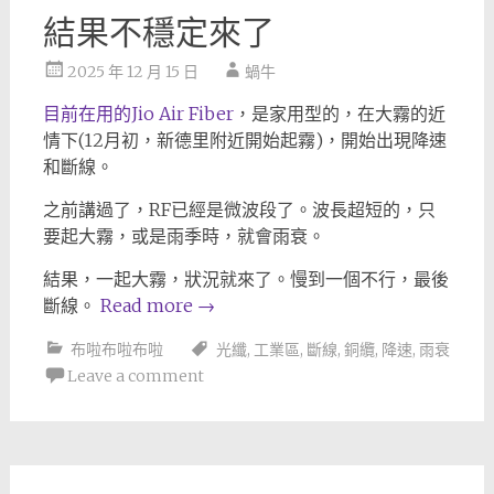
結果不穩定來了
2025 年 12 月 15 日
蝸牛
目前在用的Jio Air Fiber
，是家用型的，在大霧的近
情下(12月初，新德里附近開始起霧)，開始出現降速
和斷線。
之前講過了，RF已經是微波段了。波長超短的，只
要起大霧，或是雨季時，就會雨衰。
結果，一起大霧，狀況就來了。慢到一個不行，最後
斷線。
Read more
→
布啦布啦布啦
光纖
,
工業區
,
斷線
,
銅纜
,
降速
,
雨衰
Leave a comment