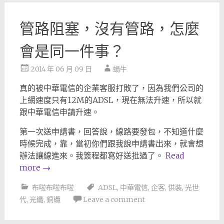
管路阻塞，沒有管路，怎麼
會是同一件事？
2014 年 06 月 09 日
蝸牛
真的被中華電信的企業客服打敗了，因為我們公司的
上網速度只有12M的ADSL，現在無法升速，所以就
跟中華電信申請升速。
第一次送申請書，回答說，線路要發包，不知道什麼
時候完成，靠，當初你們跟我說申請書出來，就會想
辦法讓線進來。我簽程都寫好送批過了。
Read
more
→
布啦布啦布啦
ADSL
,
中華電信
,
企客
,
供裝
,
光世
代
,
光纖
,
銅纜
Leave a comment