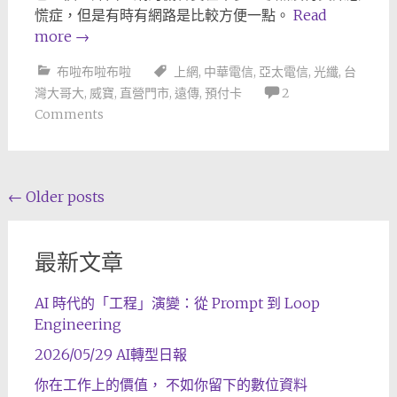
慌症，但是有時有網路是比較方便一點。
Read
more
→
布啦布啦布啦
上網
,
中華電信
,
亞太電信
,
光纖
,
台
灣大哥大
,
威寶
,
直營門市
,
遠傳
,
預付卡
2
Comments
Posts
←
Older posts
navigation
最新文章
AI 時代的「工程」演變：從 Prompt 到 Loop
Engineering
2026/05/29 AI轉型日報
你在工作上的價值， 不如你留下的數位資料