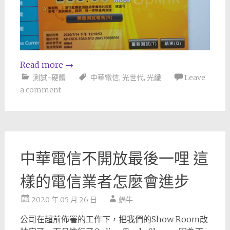
Read more
→
測試-硬體
中華電信
,
光世代
,
光纖
Leave
a comment
中華電信不開放最後一哩 這
樣的電信業者怎麼會進步
2020 年 05 月 26 日
蝸牛
公司在超前佈署的工作下，把我們的Show Room改