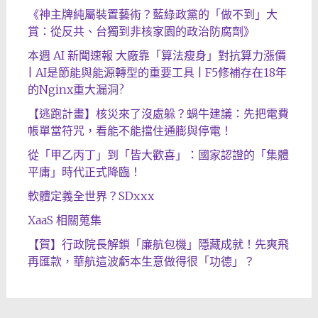
《神主牌純屬裝置藝術？藍綠政黨的「做不到」大
賞：從反共、台獨到非核家園的政治防腐劑》
本週 AI 新聞速報 大廠靠「算法瘦身」對抗算力漲價
| AI是節能與能源轉型的重要工具 | F5修補存在18年
的Nginx重大漏洞?
【逃跑計畫】核災來了沒處躲？蝸牛建議：先把電費
帳單當符咒，看能不能擋住通膨與停電！
從「甲乙丙丁」到「皆大歡喜」：國家認證的「集體
平庸」時代正式降臨！
軟體定義全世界？SDxxx
XaaS 相關蒐集
【賀】行政院長解鎖「廉航包機」隱藏成就！先爽飛
再匯款，華航這波虧本生意做得很「功德」？