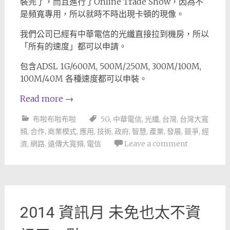
裝完了，而且進行了Online Trade Show，因為不
是頻寬專用，所以就時不時出現卡頓的現像。
我們公司已經有中華電信的光纖直接拉到機房，所以
「所有的速度」都可以申請。
包含ADSL 1G/600M, 500M/250M, 300M/100M,
100M/40M 各種速度都可以申裝。
Read more
→
布啦布啦布啦
5G
,
中華電信
,
光纖
,
台灣
,
台灣大寬
頻
,
合作
,
商業模式
,
應用
,
技術
,
政府
,
智慧
,
產業
,
發展
,
競爭
,
經
濟
,
網路
,
遠傳大寬頻
,
電信
Leave a comment
2014 資訊月 未免也太不資