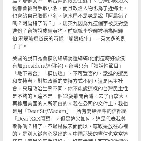
扁，那他太不了解台灣的政治生態了。台灣的政治人
物都會被對手取小名，而且政治人物也為了近鄉土，
也會給自己取個小名，陳水扁不是老是說「阿扁錯了
嗎？阿扁錯了嗎？」，馬英九因為九這個字被反對激
進份子台語說成馬英狗，前總統李登輝被稱為阿輝
伯.宋楚瑜選省長的時候「瑜變成牛」……有太多的例
子了。
美國的脫口秀會模防總統消遣總統(他們這時好像沒
有加president這個字)，台灣只有「談話性節目」
「地下電台」「模仿透」，不可置否的，激進的選民
和支持者，對於政黨的支持方式不同，這是民主社
會，只是政治生態不同，你不能說這樣的台灣民主性
是不夠的。這不是一個12歲離開台灣，去了再拿大，
再移居美國的人所明白的。我在公司的文件上，我也
是用「Dear Sir/Madam」，所有寫給長輩的信都是
「Dear XXX開頭」，但是這又如何，這是代表我尊
敬你嗎？錯了，不過是做表面而以，尊敬是放在心裡
的，是別人從內心發出的。中國那邊的書信也常常這