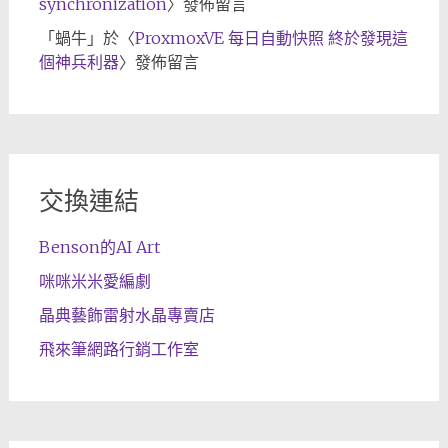
synchronization
〉發佈留言
「
蝸牛
」於〈
ProxmoxVE 每日自動快照 終於發現這
個神兵利器
〉發佈留言
交換連結
Benson的AI Art
咪咪米米愛編劇
晶典藝飾雷射水晶專賣店
飛來筆網路行銷工作室