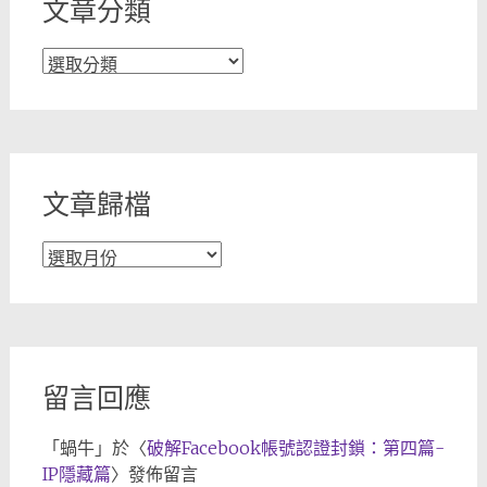
文章分類
文
章
分
類
文章歸檔
文
章
歸
檔
留言回應
「
蝸牛
」於〈
破解Facebook帳號認證封鎖：第四篇-
IP隱藏篇
〉發佈留言