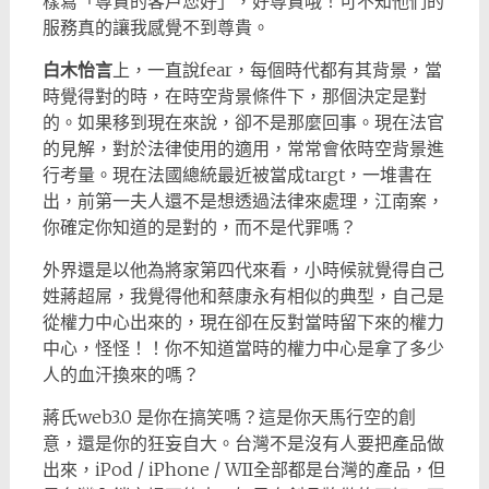
樣寫「尊貴的客戶您好」，好尊貴哦！可不知他們的
服務真的讓我感覺不到尊貴。
白木怡言
上，一直說fear，每個時代都有其背景，當
時覺得對的時，在時空背景條件下，那個決定是對
的。如果移到現在來說，卻不是那麼回事。現在法官
的見解，對於法律使用的適用，常常會依時空背景進
行考量。現在法國總統最近被當成targt，一堆書在
出，前第一夫人還不是想透過法律來處理，江南案，
你確定你知道的是對的，而不是代罪嗎？
外界還是以他為將家第四代來看，小時候就覺得自己
姓蔣超屌，我覺得他和蔡康永有相似的典型，自己是
從權力中心出來的，現在卻在反對當時留下來的權力
中心，怪怪！！你不知道當時的權力中心是拿了多少
人的血汗換來的嗎？
蔣氏web3.0 是你在搞笑嗎？這是你天馬行空的創
意，還是你的狂妄自大。台灣不是沒有人要把產品做
出來，iPod / iPhone / WII全部都是台灣的產品，但