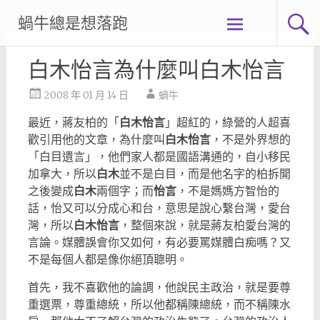
Skip
蝸牛總是想落跑
to
content
白木怡言為什麼叫白木怡言
2008 年 01 月 14 日
蝸牛
最近，蔣友柏的「
白木怡言
」超紅的，綠營的人超喜
歡引用他的文章，為什麼叫
白木怡言
，不是外界想的
「白目遺言」，他們家人都是國語溝通的，自小移民
加拿大，所以
白木
並不是白目，而是他名字的柏拆開
之後變成
白木
兩個字；而
怡言
，不是媽媽方智怡的
話，怡又可以分成心和台，意思是說心繫台灣，愛台
灣，所以
白木怡言
，整個來說，就是蔣友柏愛台灣的
言論。媒體誤會你又如何，有必要罵媒體白痴嗎？又
不是每個人都是像你絕頂聰明。
首先，我不喜歡他的論調，他說民主政治，就是要尊
重選票，尊重總統，所以他都稱陳總統，而不稱陳水