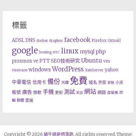
標籤
facebook
ADSL
DNS
Gmail
Firefox
docker
dropbox
google
linux
php
mysql
hosting
HTC
Ubuntu
SEO技術研究
proxmox ve
PTT
vm
WordPress
windows
yahoo
vmware
XenServer
免費
備份
中華電信
信用卡
域名
外掛
小米
光纖
安裝
網站
手機
測試
廣告
帳號
網路
微軟
更新
詐
虛擬機
笑話
雲端
騙
軟體
Copyright © 2026
蝸牛總是想落跑
. All rights reserved. Theme: