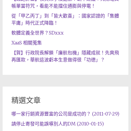
帳單當符咒，看能不能擋住通膨與停電！
從「甲乙丙丁」到「皆大歡喜」：國家認證的「集體
平庸」時代正式降臨！
軟體定義全世界？SDxxx
XaaS 相關蒐集
【賀】行政院長解鎖「廉航包機」隱藏成就！先爽飛
再匯款，華航這波虧本生意做得很「功德」？
精選文章
哪一家行銷資源豐富的公司是成功的？ (2011-07-29)
請停止寄發可能誤導別人的DM (2010-01-15)