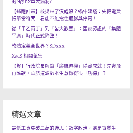
的Nginx重大漏洞?
【逃跑計畫】核災來了沒處躲？蝸牛建議：先把電費
帳單當符咒，看能不能擋住通膨與停電！
從「甲乙丙丁」到「皆大歡喜」：國家認證的「集體
平庸」時代正式降臨！
軟體定義全世界？SDxxx
XaaS 相關蒐集
【賀】行政院長解鎖「廉航包機」隱藏成就！先爽飛
再匯款，華航這波虧本生意做得很「功德」？
精選文章
最低工資突破三萬的迷思：數字政治，還是實質生