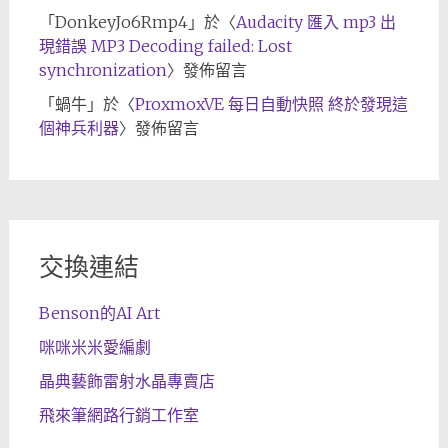
「
DonkeyJo6Rmp4
」於〈
Audacity 匯入 mp3 出
現錯誤 MP3 Decoding failed: Lost
synchronization
〉發佈留言
「
蝸牛
」於〈
ProxmoxVE 每日自動快照 終於發現這
個神兵利器
〉發佈留言
交換連結
Benson的AI Art
咪咪米米愛編劇
晶典藝飾雷射水晶專賣店
飛來筆網路行銷工作室