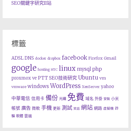
SEO關鍵字研究II站
標籤
facebook
ADSL
DNS
Gmail
Firefox
docker
dropbox
google
linux
php
mysql
hosting
HTC
Ubuntu
SEO技術研究
proxmox ve
PTT
vm
WordPress
windows
yahoo
vmware
XenServer
免費
備份
中華電信
信用卡
域名
外掛
小米
光纖
安裝
網站
手機
測試
廣告
帳號
網路
微軟
更新
詐
虛擬機
笑話
雲端
騙
軟體