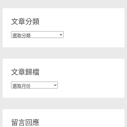
文章分類
文
章
分
類
文章歸檔
文
章
歸
檔
留言回應