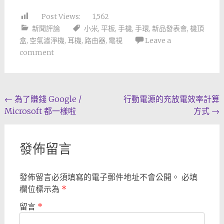
Post Views:
1,562
新聞評論
小米
,
平板
,
手機
,
手環
,
新品發表會
,
機頂
盒
,
空氣濾淨機
,
耳機
,
路由器
,
電視
Leave a
comment
Post
←
為了賺錢 Google /
行動電源的充放電效率計算
Microsoft 都一樣啦
方式
→
navigation
發佈留言
發佈留言必須填寫的電子郵件地址不會公開。
必填
欄位標示為
*
留言
*