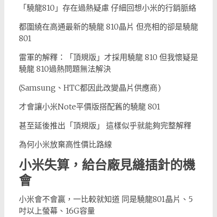
「驍龍810」存在過熱疑慮 仔細回想小米的行銷脈絡
都圍繞在高通最新的驍龍 810晶片 但亮相的卻是驍龍
801
雷軍的解釋：「頂規版」才採用驍龍 810 但我懷疑是
驍龍 810過熱問題無法解決
(Samsung、HTC都因此改變晶片供應商)
才會讓小米Note平價版搭配舊的驍龍 801
甚至延後推出「頂規版」 這樣似乎就能夠完整解釋
為何小米放棄高性價比路線
小米失算，給台廠見縫插針的機
會
小米會不會贏，一比較就知道 同是驍龍801晶片、5
吋以上螢幕、16G容量