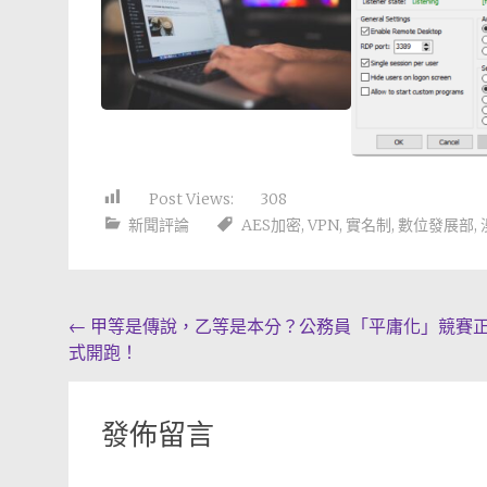
Post Views:
308
新聞評論
AES加密
,
VPN
,
實名制
,
數位發展部
,
Post
←
甲等是傳說，乙等是本分？公務員「平庸化」競賽
式開跑！
navigation
發佈留言