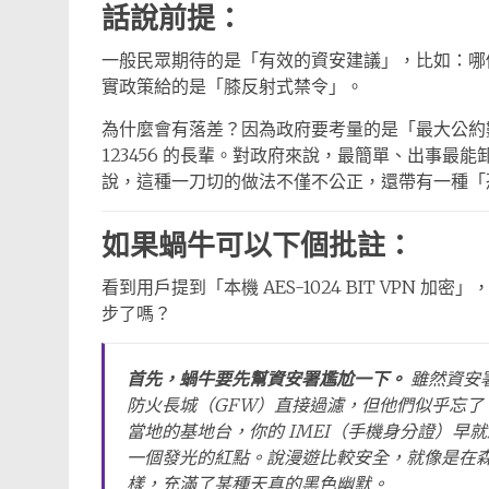
話說前提：
一般民眾期待的是「有效的資安建議」，比如：哪個
實政策給的是「膝反射式禁令」。
為什麼會有落差？因為政府要考量的是「最大公約數
123456 的長輩。對政府來說，最簡單、出事
說，這種一刀切的做法不僅不公正，還帶有一種「
如果蝸牛可以下個批註：
看到用戶提到「本機 AES-1024 BIT VPN
步了嗎？
首先，蝸牛要先幫資安署尷尬一下。
雖然資安
防火長城（GFW）直接過濾，但他們似乎忘了
當地的基地台，你的 IMEI（手機身分證）
一個發光的紅點。說漫遊比較安全，就像是在
樣，充滿了某種天真的黑色幽默。