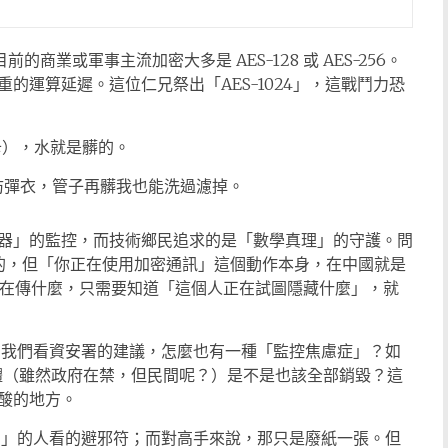
的商業或軍事主流加密大多是 AES-128 或 AES-256。
的運算延遲。這位仁兄祭出「AES-1024」，這戰鬥力恐
卡），水就是髒的。
防彈衣，管子再髒我也能洗過濾掉。
器」的監控，而技術鄉民追求的是「數學真理」的守護。問
密的，但「你正在使用加密通訊」這個動作本身，在中國就是
道你在傳什麼，只需要知道「這個人正在試圖隱藏什麼」，就
我們看資安署的建議，怎麼也有一種「監控焦慮症」？如
硬體（雖然政府在禁，但民間呢？）是不是也該全部銷毀？這
酸的地方。
」的人看的避邪符；而對高手來說，那只是廢紙一張。但