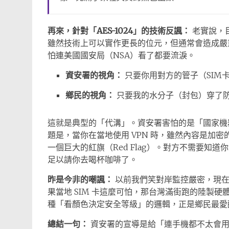
再來，針對「AES-1024」的技術反諷：
老實說，目前
雖然技術上可以實作更長的位元，但通常會造成嚴重
怕連美國國安局（NSA）看了都要流淚。
資安署的視角：
只要你用對方的管子（SIM
鄉民的視角：
只要我的水分子（封包）穿了
這就是典型的「代溝」。資安署害怕的是「國家機
題是，當你在當地使用 VPN 時，雖然內容是加
一個巨大的紅旗（Red Flag）。對方不需要知
足以請你去喝杯咖啡了。
昨是今非的嘲諷：
以前我們笑對岸監控嚴密，現在
果當地 SIM 卡這麼可怕，那台灣滿街跑的陸製
種「看顏色決定安全等級」的邏輯，正是鄉民最愛
總結一句：
資安署的宣導是給「連手機都不太會用