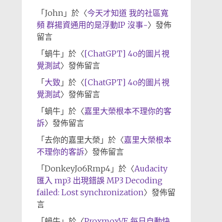
「
John
」於〈
今天才知道 我的社區寬
頻 群揚資通用的是浮動IP 沒事~
〉發佈
留言
「
蝸牛
」於〈
[ChatGPT] 4o的圖片視
覺測試
〉發佈留言
「
大致
」於〈
[ChatGPT] 4o的圖片視
覺測試
〉發佈留言
「
蝸牛
」於〈
嘉里大榮根本不理你的客
訴
〉發佈留言
「
去你的嘉里大榮
」於〈
嘉里大榮根本
不理你的客訴
〉發佈留言
「
DonkeyJo6Rmp4
」於〈
Audacity
匯入 mp3 出現錯誤 MP3 Decoding
failed: Lost synchronization
〉發佈留
言
「
蝸牛
」於〈
ProxmoxVE 每日自動快