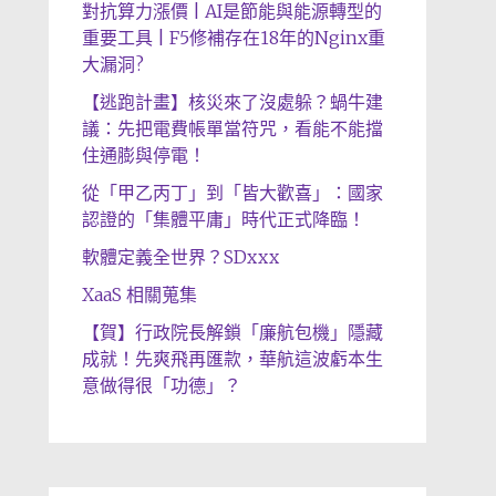
對抗算力漲價 | AI是節能與能源轉型的
重要工具 | F5修補存在18年的Nginx重
大漏洞?
【逃跑計畫】核災來了沒處躲？蝸牛建
議：先把電費帳單當符咒，看能不能擋
住通膨與停電！
從「甲乙丙丁」到「皆大歡喜」：國家
認證的「集體平庸」時代正式降臨！
軟體定義全世界？SDxxx
XaaS 相關蒐集
【賀】行政院長解鎖「廉航包機」隱藏
成就！先爽飛再匯款，華航這波虧本生
意做得很「功德」？