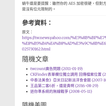
蝸牛還是要提醒：雖然你的 AES 加密很硬，但
是沒有位元限制的。
參考資料：
原文：
https://tw.news.yahoo.com/%E5%8B%
%E8%B5%B4%E4%B8%AD%E5%9C%8B%E6
025730162.html
隨機文章
twcount廣告問題 (2011-01-19)
CKFinder表單欄位獨立調用 回傳檔案位置 (201
中泰法美食》亞米日記新派洋食會館 (2007-10-
王品第二客6折，還是貴啊 (2016-08-29)
迷你準系統的無線戰爭 (2008-05-11)
隨機美圖