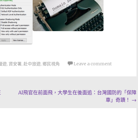
漫遊
,
資安署
,
赴中旅遊
,
鄉民視角
Leave a comment
正
AI飛官在前面飛，大學生在後面追：台灣國防的「保障
車」奇蹟！
→