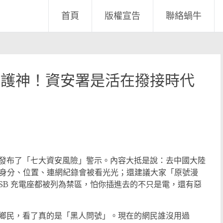
首頁
版權宣告
聯絡蝸牛
4 守護神！資安署是活在撥接時代
發布了「七大資安風險」警示。內容大抵是說：去中國大陸
，你的身分、位置、連網紀錄會被看光光；還建議大家「原號漫
SB 充電座都被列為禁區，怕你插進去的不只是電，還有惡
鄉民，看了真的是「黑人問號」。現在的網民誰沒用過