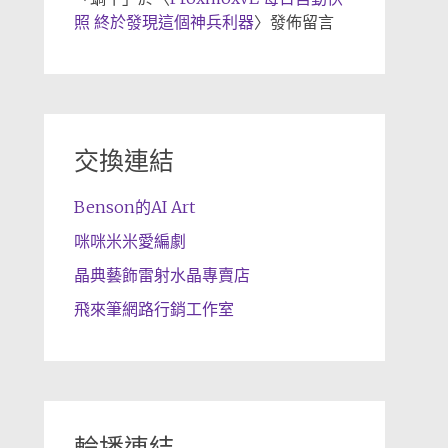
照 終於發現這個神兵利器
〉發佈留言
交換連結
Benson的AI Art
咪咪米米愛編劇
晶典藝飾雷射水晶專賣店
飛來筆網路行銷工作室