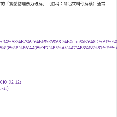
對方的「實體物理暴力破解」（俗稱：關起來叫你解鎖）通常
BF%E7%94%A8%E7%95%B6%E5%9C%B0sim%E5%8D%A1%
%89%8B%E6%A9%9F7%E5%A4%A7%E8%B3%87%E5%
0-02-12)
31)