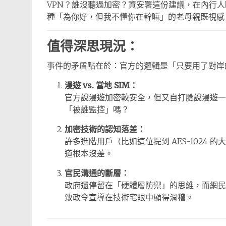
VPN？誰沒聽過加密？資安署這份建議，在內行
種「為你好，但我不懂你在幹嘛」的老母親既視感
值得深思現況：
事件的矛盾點在於：官方的邏輯是「只要用了對岸
漫遊 vs. 當地 SIM：
官方說漫遊加密較安全，但又自打臉說漫遊一樣會
「被誰監控」嗎？
加密技術的認知落差：
許多進階用戶（比如這位提到 AES-1024
道根本沒差。
官民溝通的斷層：
政府還停留在「硬體層防禦」的思維，而網民
致政令宣導在技術宅眼中顯得滑稽。