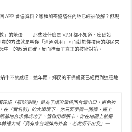
 APP 會偷資料？哪種加密協議在內地已經被破解？但現
」的笨蛋——那些連什麼是 VPN 都不知道、密碼設
最能卸責的方法就是叫你「通通別用」。而對於懂技術的鄉民來
恐中」的政治正確，反而掩蓋了真正的技術討論。
 加密」，蝸牛不禁感嘆：這年頭，鄉民的軍備競賽已經捲到這種地
署建議「原號漫遊」是為了讓流量繞回台灣出口，避免被
，在「實名制」的大環境下，你只要手機一開機、連上
早就跟基地台求偶成功了。管你用哪張卡，你在地圖上就是
森林裡大喊「我有穿台灣牌的外套，老虎認不出我」一