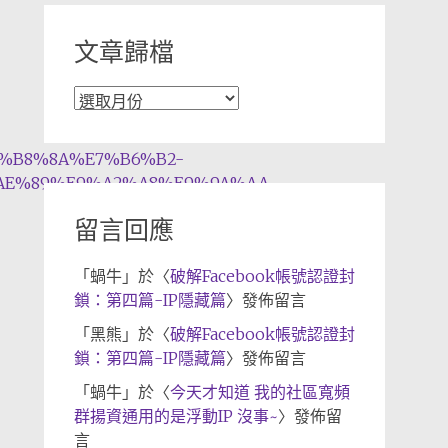
文章歸檔
文
章
歸
E4%B8%8A%E7%B6%B2-
檔
AE%89%E9%A2%A8%E9%9A%AA-
留言回應
「
蝸牛
」於〈
破解Facebook帳號認證封
鎖：第四篇-IP隱藏篇
〉發佈留言
「
黑熊
」於〈
破解Facebook帳號認證封
鎖：第四篇-IP隱藏篇
〉發佈留言
「
蝸牛
」於〈
今天才知道 我的社區寬頻
群揚資通用的是浮動IP 沒事~
〉發佈留
言