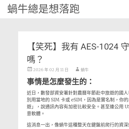
蝸牛總是想落跑
Skip
to
content
【笑死】我有 AES-102
嗎？
2026 年 02 月 11 日
蝸牛
事情是怎麼發生的：
近日，數發部資安署針對農曆年節赴中旅遊的國人
別用當地的 SIM 卡或 eSIM，因為是實名制
遊」，說通訊內容有加密比較安全。甚至連公用 U
意軟體。
這消息一出，像蝸牛這種整天在鍵盤前爬行的資深