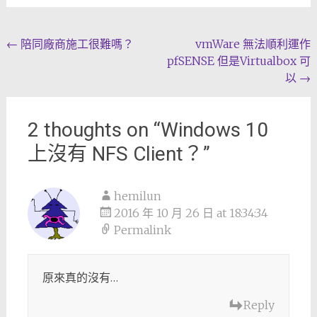
Post
←
陪同廠商施工很難嗎？
vmWare 無法順利運作
pfSENSE 但是Virtualbox 可
navigation
以
→
2 thoughts on “
Windows 10
上沒有 NFS Client？
”
hemilun
2016 年 10 月 26 日 at 18:34:34
Permalink
原來真的沒有…
Reply