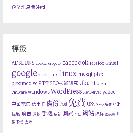
企業訊息關注網
標籤
facebook
ADSL
DNS
Gmail
Firefox
docker
dropbox
google
linux
php
mysql
hosting
HTC
Ubuntu
SEO技術研究
proxmox ve
PTT
vm
WordPress
windows
yahoo
vmware
XenServer
免費
備份
中華電信
信用卡
域名
外掛
小米
光纖
安裝
網站
手機
測試
廣告
帳號
網路
微軟
更新
詐
虛擬機
笑話
雲端
騙
軟體