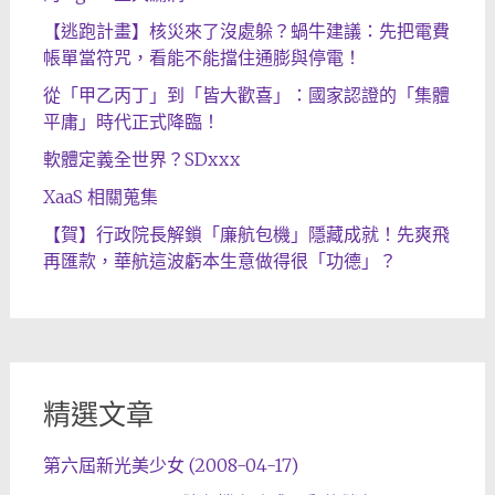
【逃跑計畫】核災來了沒處躲？蝸牛建議：先把電費
帳單當符咒，看能不能擋住通膨與停電！
從「甲乙丙丁」到「皆大歡喜」：國家認證的「集體
平庸」時代正式降臨！
軟體定義全世界？SDxxx
XaaS 相關蒐集
【賀】行政院長解鎖「廉航包機」隱藏成就！先爽飛
再匯款，華航這波虧本生意做得很「功德」？
精選文章
第六屆新光美少女 (2008-04-17)