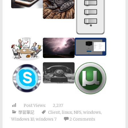
Post Views:
2,237
學習筆記
Client
,
linux
,
NFS
,
windows
,
Windows 10
,
windows 7
2 Comments