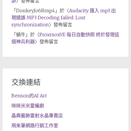
訴
〉發佈留言
「
DonkeyJo6Rmp4
」於〈
Audacity 匯入 mp3 出
現錯誤 MP3 Decoding failed: Lost
synchronization
〉發佈留言
「
蝸牛
」於〈
ProxmoxVE 每日自動快照 終於發現這
個神兵利器
〉發佈留言
交換連結
Benson的AI Art
咪咪米米愛編劇
晶典藝飾雷射水晶專賣店
飛來筆網路行銷工作室