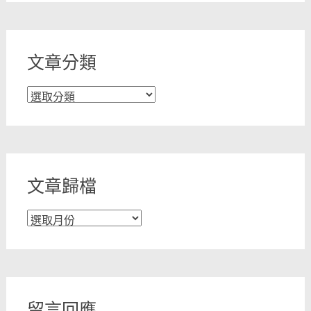
文章分類
文
章
分
類
文章歸檔
文
章
歸
檔
留言回應