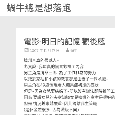
蝸牛總是想落跑
Skip
to
content
電影-明日的記憶 觀後感
2007 年 11 月 17 日
蝸牛
這部片真的很感人~
老實說~我還真的蠻喜歡裡面內容
男主角是拚命三郎~為了工作非常的努力
以致於家裡和小孩的教養都是由妻子一肩承擔~
男主角在49歲發現老人痴呆症初期的症狀
但是~因為女兒要結婚了~所以沒有辦法即時離開工
因為 要讓女兒的夫家知道女兒這邊的家室是很好
但是 情況越來越嚴重~因此調離非主管職
(退休金差很多~因為職級不同)