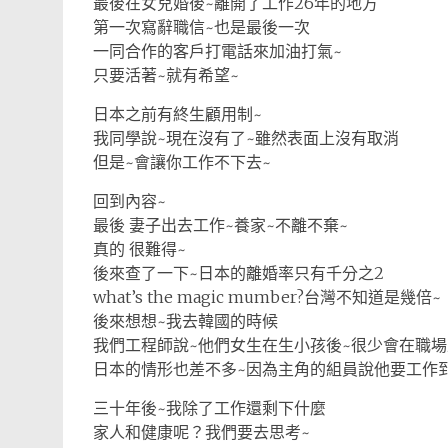
最後在女兒婚後~離開了工作26年的地方
第一次寫辭職信~也是最後一次
一同合作的客戶打電話來加油打氣~
只要活著~就有希望~
日本之前有終生顧用制~
我同學說~現在沒有了~雖然表面上沒有取消
但是~會讓你工作不下去~
回到內容~
最後 妻子出去工作~養家~不離不棄~
真的 很難得~
後來查了一下~日本的離婚率只有千分之2
what’s the magic mumber?台灣不知道是幾倍~
後來想想~我去韓國的時候
我們工程師說~他們女生在生小孩後~很少會在職
日本的情形也差不多~因為主角的組員說他要工作到
三十年後~我除了工作還剩下什麼
家人和健康呢？我們要去思考~