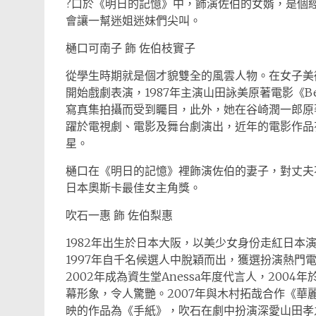
?口於《明日的記憶》中，飾演佐伯的女婿，是個
會讓一幫迷姐迷妹們尖叫。
樋口可南子 飾 佐伯枝實子
從學生時期就是個才貌雙全的風雲人物。在女子美
開始戲劇表演，1987年主演山田詠美原著電影《Be
寫真集拍攝而受到矚目，此外，她在谷崎潤一郎原
躍於電視劇、電影及舞台劇演出，近年的電影作品有
星。
樋口在《明日的記憶》裡飾演佐伯的妻子，對丈夫
日本奧斯卡最佳女主角獎。
吹石一惠 飾 佐伯梨惠
1982年出生於日本大阪，以美少女身份走紅日本
1997年自千名候選人中脫穎而出，獲選扮演熱門
2002年成為資生堂Anessa年度代言人，20
幕形象，令人驚艷。2007年與木村拓哉合作《
映的作品為《手紙》，吹石在劇中扮演深愛山田孝