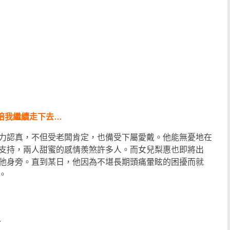
 陪我繼續走下去…
力認真，不但受老闆肯定，也備受下屬愛戴。他能無憂地在
支持，兩人甜蜜的感情羨煞許多人。而女兒梨惠也即將出
他身旁。直到某日，他因為不堪長期頭痛暈眩的困擾而就
。
…