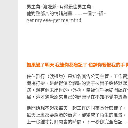
男主角~渡邊兼~有得最佳男主角~
他對整部片的情緒刻畫………..一個字~讚~
get my eye~get my mind.
如果過了明天 我連你都忘記了 也請你緊握我的手
佐伯雅行（渡邊謙）是知名廣告公司主管，工作賣
職場打拚，是虧得溫柔體貼的妻子枝實子始終默默
嫁，還有個未出世的小外孫，幸福似乎始終圍繞在
醫，這才驚覺原來自己的健康早在不知不覺中流逝
他開始想不起來每天一起工作的同事長什麼樣子，
每天上班都要經過的街道，卻變成了陌生的風景，
上一秒鍾才訂好開會的時間，下一秒卻完全忘記…