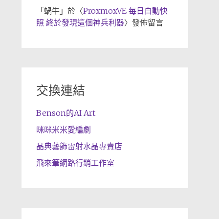
「
蝸牛
」於〈
ProxmoxVE 每日自動快
照 終於發現這個神兵利器
〉發佈留言
交換連結
Benson的AI Art
咪咪米米愛編劇
晶典藝飾雷射水晶專賣店
飛來筆網路行銷工作室