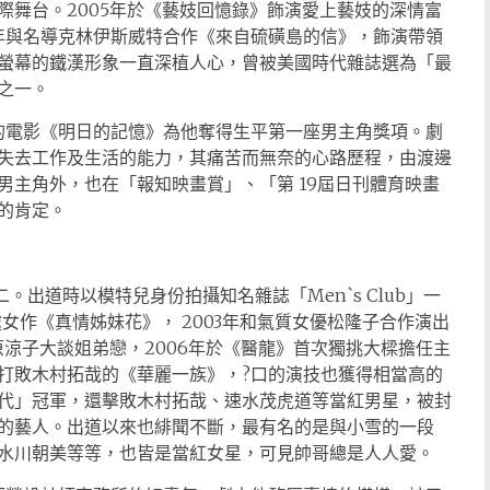
際舞台。2005年於《藝妓回憶錄》飾演愛上藝妓的深情富
6年與名導克林伊斯威特合作《來自硫磺島的信》，飾演帶領
螢幕的鐵漢形象一直深植人心，曾被美國時代雜誌選為「最
之一。
演的電影《明日的記憶》為他奪得生平第一座男主角獎項。劇
失去工作及生活的能力，其痛苦而無奈的心路歷程，由渡邊
男主角外，也在「報知映畫賞」、「第 19屆日刊體育映畫
的肯定。
。出道時以模特兒身份拍攝知名雜誌「Men`s Club」一
女作《真情姊妹花》， 2003年和氣質女優松隆子合作演出
原涼子大談姐弟戀，2006年於《醫龍》首次獨挑大樑擔任主
打敗木村拓哉的《華麗一族》，?口的演技也獲得相當高的
代」冠軍，還擊敗木村拓哉、速水茂虎道等當紅男星，被封
的藝人。出道以來也緋聞不斷，最有名的是與小雪的一段
水川朝美等等，也皆是當紅女星，可見帥哥總是人人愛。