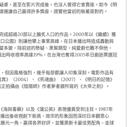
疑慮，甚至在影片完成後，也沒人覺得它會賣座。如今《明
渡邊謙自己贏得許多獎座，證實他當初的執著是對的。
成超過20部以上膾炙人口的作品。2000年以《繼續》獲
西口公園》則讓他攀上事業高峰，在日本播出時造成轟動與
當多變，除前述的懸疑、黑幫類型，純愛劇也難不倒他，
出時收視率高達19%，在台灣也奪得2005年日劇迷票選冠
多，但因風格強烈，幾乎每部都讓人印象深刻。電影作品有
真》（2004）、《死魂曲》（2007）、《明日的記憶》
目前正拍攝由《陰陽師》作者夢者貘所寫的《大帝之劍》。
《海與毒藥》以及《蒲公英》表現優異受到注目。1987年
劇播出後收視創下新高，政宗的形象因而深印日本觀眾心
演出勝元一角，贏得各界好評，並獲奧斯卡最佳男配角、金球