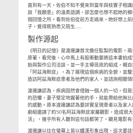
直到有一天，佐伯不知不覺來到當年與枝實子相識
說「我願意」的溫柔語調，卻怎麼也想不起她的模
個回憶之所。看到佐伯從前方走過來，她好想上前
子，覺得既熟悉又陌生……
製作源起
《明日的記憶》是渡邊謙首次擔任監製的電影。兩
原著，看完後，心中馬上有股衝動要將這本書拍成
始與製作公司洽談，並一手主導班底的組成，親自
「阿茲海默症」，為了展現這個疾病的全貌，並釐
造訪阿茲海默症患者及他們的家人，並諮詢相關領
渡邊謙認為，疾病固然會侵蝕一個人的一切，但是
的恐懼，妻子堅定地握著他的手，就能帶給他無比
的感動。原本渡邊謙認為要詳實呈現患者以及家人
劇組邀請了約50名阿茲海默症家屬觀影，造成很
活」，幾乎所有人聽到這句話都哭了，顯見電影有
渡邊謙以往在螢幕上皆以鐵漢形象出現，這次要詮