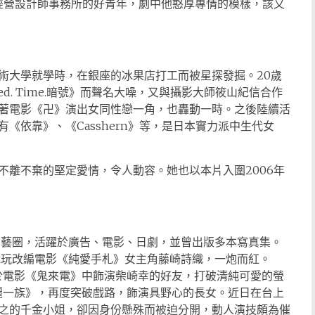
經營設計師事務所的好青年，劇中他憨厚專情的模樣，該又
術大學就學時，在銀座的冰果店打工而被星探發掘。20歲
d. Time.暗號》而聲名大噪，又與攝影大師筱山紀信合作
著電影《卍》演出女同性戀一角，也轟動一時。之後陸續活
《依靠》、《Casshern》等，是日本實力派中生代女
不離不棄的堅定愛情，令人動容。她也以本片入圍2006年
演藝圈，活躍於廣告、電影、日劇，並曾出版多本寫真集。
電玩改編電影《純愛手札》女主角藤崎詩織，一炮而紅。
04年於電影《鬼來電》中飾演柴崎幸的好友，打破清純可愛的螢
華麗一族》，再度突破戲路，飾演具野心的長女。近日在台上
之的千金小姐，卻因身份懸殊而被迫分開，動人演技頗為催