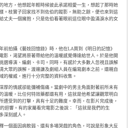
的地方，他想起年輕時候彼此承諾相愛一生，想起了那時她
樣。枝實子回家找不到佐伯的蹤影，無助之餘，便也來到這
給丈夫一個擁抱，只是佐伯看著眼前這位眼中盈滿淚水的女
年前拍攝《藝妓回憶錄》時，他在LA買到《明日的記憶》
電影，渴望將原著帶給他的溫暖感覺傳達給世人。於是他開
挑選導演、編劇、卡司。同時，有感於大多數人忽視且誤解
清大眾的誤解，渡邊謙及劇組人員在編寫劇本之前，還親自
域的權威，進行十分完整的資料收集。
深厚的情感卻能彌補傷痛。當劇中的男主角面對著前所未有
的溫暖，比任何特效藥都還有用，這就是他希望讓觀眾明白
所遭受到的打擊，具有十足的難度。幸而，在影片完成後，
大的迴響。有的家屬看完電影之後說：「這就是我們的生
多深刻感人。
釋一個面因病軟弱、還有多場哭戲的角色，可說是形象大反