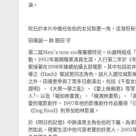
淚。
吹石於本片中擔任佐伯的女兒梨惠一角，活潑但有
田邊誠一 飾 園田 守
第二屆Men`s non-no專屬模特兒。16歲時組成「
動。1992年展開職業演員生涯，入行第二年於《
緊接著在1998年連續拍攝五部電影，其中包括岩井
導之《Hash》嘗試男同志角色，該片入選坎城
之外，田邊更參與了眾多日劇演出，包括《千面女
證明》、《大奧～華之亂》、《愛上無賴男》等等
人?，以及「報知映畫賞」、「橫濱映畫祭」、「
愛的電影創作， 1997年他的影像創作作品獲得「
《Dog Food》則參加柏林影展。
於《明日的記憶》中飾演男主角佐伯的下屬，為求
然如此，現實生活中他可是老實的好男人，200