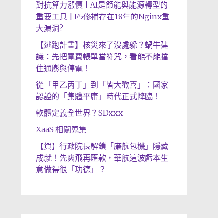
對抗算力漲價 | AI是節能與能源轉型的
重要工具 | F5修補存在18年的Nginx重
大漏洞?
【逃跑計畫】核災來了沒處躲？蝸牛建
議：先把電費帳單當符咒，看能不能擋
住通膨與停電！
從「甲乙丙丁」到「皆大歡喜」：國家
認證的「集體平庸」時代正式降臨！
軟體定義全世界？SDxxx
XaaS 相關蒐集
【賀】行政院長解鎖「廉航包機」隱藏
成就！先爽飛再匯款，華航這波虧本生
意做得很「功德」？