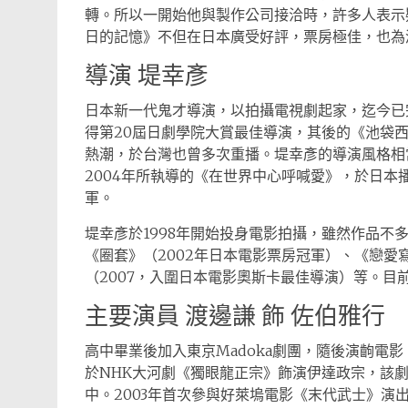
轉。所以一開始他與製作公司接洽時，許多人表示
日的記憶》不但在日本廣受好評，票房極佳，也為
導演 堤幸彥
日本新一代鬼才導演，以拍攝電視劇起家，迄今已完
得第20屆日劇學院大賞最佳導演，其後的《池袋
熱潮，於台灣也曾多次重播。堤幸彥的導演風格相
2004年所執導的《在世界中心呼喊愛》，於日本播
軍。
堤幸彥於1998年開始投身電影拍攝，雖然作品不
《圈套》（2002年日本電影票房冠軍）、《戀愛寫
（2007，入圍日本電影奧斯卡最佳導演）等。
主要演員 渡邊謙 飾 佐伯雅行
高中畢業後加入東京Madoka劇團，隨後演齣電影
於NHK大河劇《獨眼龍正宗》飾演伊達政宗，該
中。2003年首次參與好萊塢電影《末代武士》