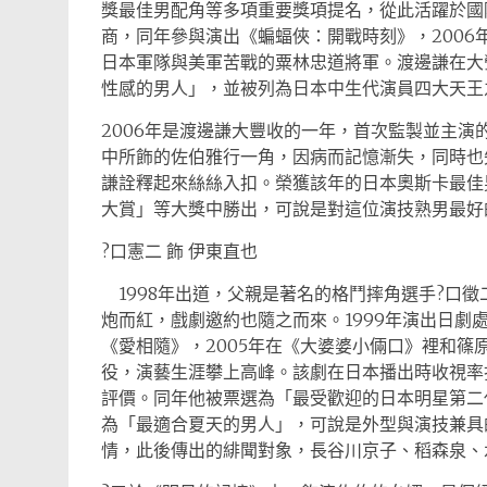
獎最佳男配角等多項重要獎項提名，從此活躍於國
商，同年參與演出《蝙蝠俠：開戰時刻》，200
日本軍隊與美軍苦戰的粟林忠道將軍。渡邊謙在大
性感的男人」，並被列為日本中生代演員四大天王
2006年是渡邊謙大豐收的一年，首次監製並主
中所飾的佐伯雅行一角，因病而記憶漸失，同時也
謙詮釋起來絲絲入扣。榮獲該年的日本奧斯卡最佳
大賞」等大獎中勝出，可說是對這位演技熟男最好
?口憲二 飾 伊東直也
1998年出道，父親是著名的格鬥摔角選手?口徵二
炮而紅，戲劇邀約也隨之而來。1999年演出日劇處
《愛相隨》，2005年在《大婆婆小倆口》裡和篠
役，演藝生涯攀上高峰。該劇在日本播出時收視率
評價。同年他被票選為「最受歡迎的日本明星第二
為「最適合夏天的男人」，可說是外型與演技兼具
情，此後傳出的緋聞對象，長谷川京子、稻森泉、