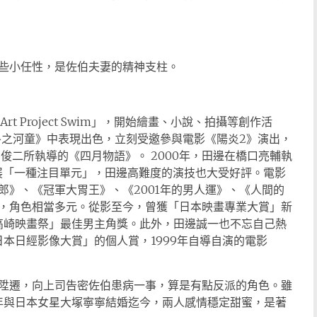
些小任性，是佐伯夫妻的精神支柱。
Art Project Swim」，開始繪畫、小說、拍攝等創作活
冬之河童》中表現出色，立刻受邀參與電影《陽炎2》演出，
俊二所執導的《四月物語》。 2000年，田邊在橋口亮輔執
影展「一種注目單元」，田邊高難度的演技也大受好評。電影
郎》、《冠軍大胃王》、《2001年的男人運》、《人間的
，角色相當多元。從影至今，曾獲「日本映畫專業大賞」新
高崎映畫祭」最佳男主角獎。此外，田邊誠一也不忘自己熱
日本日經影像大賞」的個人賞，1999年自導自演的電影
陞遷，向上司告密佐伯患病一事，算是有點反派的角色。雖
2年與日本女星大塚寧寧結婚迄今，兩人感情穩定甜蜜，是著