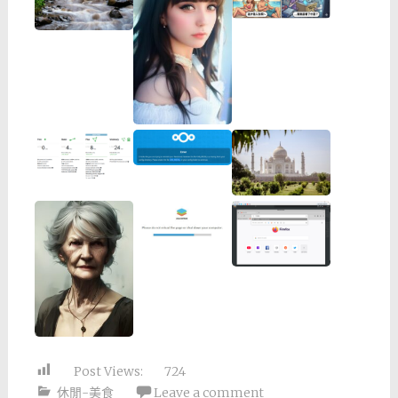
Post Views:
724
休閒-美食
Leave a comment