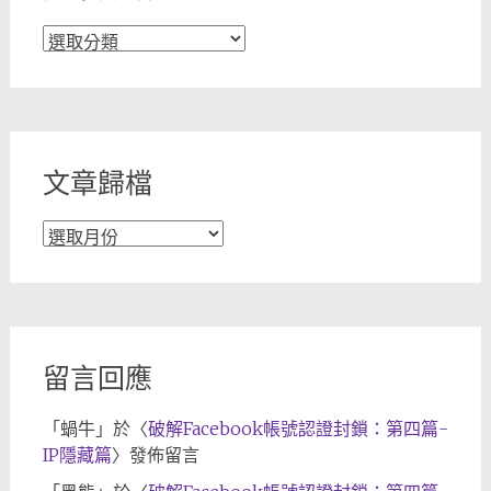
文
章
分
類
文章歸檔
文
章
歸
檔
留言回應
「
蝸牛
」於〈
破解Facebook帳號認證封鎖：第四篇-
IP隱藏篇
〉發佈留言