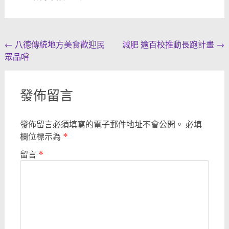
Post
←
八德傳統地方美食歡迎民
減肥 逾百校推動長跑計畫
→
眾品嚐
navigation
發佈留言
發佈留言必須填寫的電子郵件地址不會公開。
必填
欄位標示為
*
留言
*