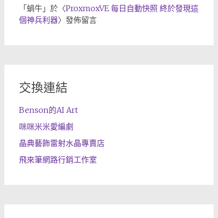
「
蝸牛
」於〈
ProxmoxVE 每日自動快照 終於發現這
個神兵利器
〉發佈留言
交換連結
Benson的AI Art
咪咪米米愛編劇
晶典藝飾雷射水晶專賣店
飛來筆網路行銷工作室