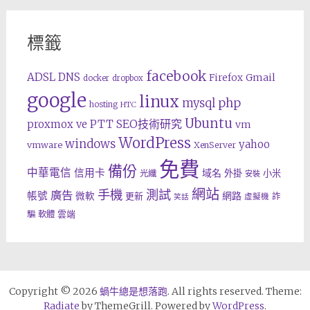
標籤
facebook
ADSL
DNS
Gmail
Firefox
docker
dropbox
google
linux
php
mysql
hosting
HTC
Ubuntu
SEO技術研究
proxmox ve
PTT
vm
WordPress
windows
yahoo
vmware
XenServer
免費
備份
中華電信
信用卡
域名
外掛
小米
光纖
安裝
網站
手機
測試
廣告
帳號
網路
微軟
更新
詐
虛擬機
笑話
雲端
騙
軟體
Copyright © 2026
蝸牛總是想落跑
. All rights reserved. Theme:
Radiate
by ThemeGrill. Powered by
WordPress
.