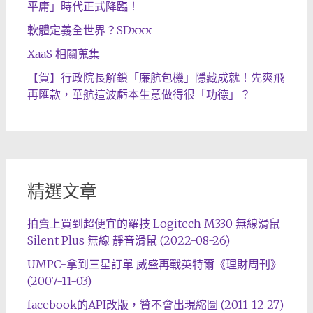
平庸」時代正式降臨！
軟體定義全世界？SDxxx
XaaS 相關蒐集
【賀】行政院長解鎖「廉航包機」隱藏成就！先爽飛
再匯款，華航這波虧本生意做得很「功德」？
精選文章
拍賣上買到超便宜的羅技 Logitech M330 無線滑鼠
Silent Plus 無線 靜音滑鼠 (2022-08-26)
UMPC-拿到三星訂單 威盛再戰英特爾《理財周刊》
(2007-11-03)
facebook的API改版，贊不會出現縮圖 (2011-12-27)