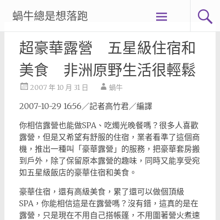
Skip
蝸牛總是想落跑
to
content
超豪華露營 五星級住宿和
美食 非洲原野生活很輕鬆
2007 年 10 月 31 日
蝸牛
2007-10-29 16:56／記者高竹君／編譯
你相信露營也能做SPA、吃燭光晚餐嗎？很多人喜歡
露營，但是又希望有舒服的住宿，業者看準了這個商
機，推出一種叫「豪華露營」的服務，把豪華套房搬
到戶外，除了保留原本露營的趣味，同時又能享受宛
如五星級飯店的豪華住宿和美食。
豪華住宿，還有高級美食，累了還可以做個頂級
SPA，你能相信這是在露營嗎？沒有錯，這真的是在
露營，只是現在不用自己搭帳篷，不用圍著營火煮速