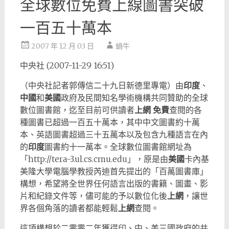
全球數位免費上線圖書突破
一百五十萬本
2007 年 12 月 03 日
蝸牛
中央社 (2007-11-29 16:51)
（中央社記者郭傳信二十九日新德里專電）由
印度
、
中國
和
美國
政府及民間知名學術機構共同贊助的全球
數位圖書館，迄至目前可供讀者
上網
免費
查閱的各
種圖書已超過一百五十萬本，其中中文圖書約十萬
本、英語圖書超過三十五萬本以及包含九種語言在內
的
印度
圖書約十一萬本。全球數位圖書館網址為
「http://tera-3.ul.cs.cmu.edu」，原是由
美國
卡內基
美隆大學電腦學教授芮迪首先提出的「百萬圖書庫」
構想，希望將全世界任何語言出版的書籍、圖畫、影
片和紀錄文件等，儘可能的予以數位化後
上網
，讓世
界各個角落的讀者都能輕鬆
上網
查閱。
這項構想於二零零二年獲得印、中、美三國政府的共