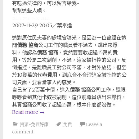
有唸過法律的，可以留言給我~
幫幫這些人唄。
============
2007-11-29 20:05／葉奉達
這對原住民夫妻的處境會曝光，是因為一位曾經在這
間
債務
協商
公司工作的職員看不過去，跳出來爆
料，他認為
債務
協商
，竟然要要收超過15萬的
費
用
，等於是二次剝削，不過，這家被指控的公司，反
倒指控，是離職員工對公司不滿，才對外放話，但至
於10幾萬的代辦
費用
，到底合不合理這家被指控的公
司只說，要看當事人的感受。
自己背了2百萬卡債，進入
債務
協商
公司工作，還眼
睜睜看到其他
卡奴
被剝削，這位前職員跳出來爆料，
其實
協商
公司收了超過15萬，根本什麼都沒做。
Read more
→
資源-免費好康
免費
Leave a
comment