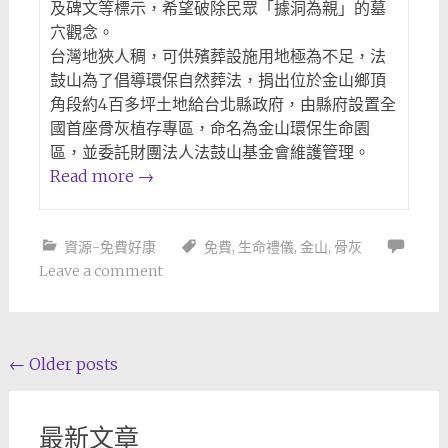
及碑文等標示，希望破除民眾「據洞為親」的墓
穴觀念。
台灣地狹人稠，可供殯葬設施用地極為不足，法
鼓山為了倡導環保自然葬法，捐出位於金山鄉頂
角段約4百多坪土地給台北縣政府，由縣府設置全
國首座骨灰植存專區，命名為金山環保生命園
區，並委託財團法人法鼓山基金會維護管理。
Read more
→
資源-免費好康
免費
,
生命禮儀
,
金山
,
骨灰
Leave a comment
Posts
←
Older posts
navigation
最新文章