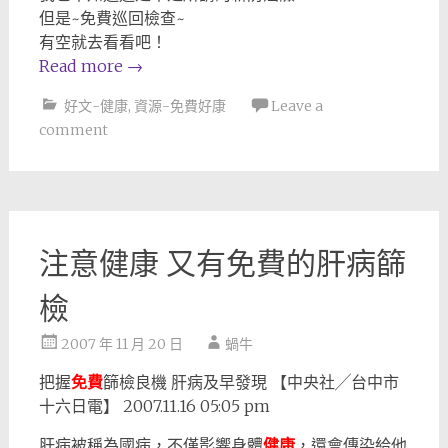
但是~免費巡回檢查~
有空就去看看吧！
Read more
→
好文-健康
,
資源-免費好康
Leave a
comment
注意健康 又有免費的肝病篩
檢
2007 年 11 月 20 日
蝸牛
把握
免費
篩檢良機 肝病及早發現 【中央社╱台中市
十六日電】 2007.11.16 05:05 pm
肝病被稱為國病，不僅影響身體
健康
，還會傳染給他