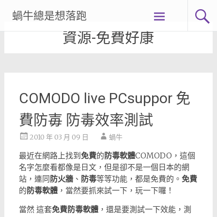
Skip
蝸牛總是想落跑
to
content
資源-免費好康
COMODO live PCsuppor 免
費防毐 防毒效率測試
2010 年 03 月 09 日
蝸牛
最近在網路上找到
免費
的
防毒軟體
COMODO，這個
名字怎麼看都像是日文，但是卻不是一個日本的網
站，連同
防火牆
、
防毒
等等功能，都是免費的。
免費
的
防毒軟體
，當然要抓來試一下，玩一下囉！
當然 這套
免費防毒軟體
，還是要測試一下效能，測