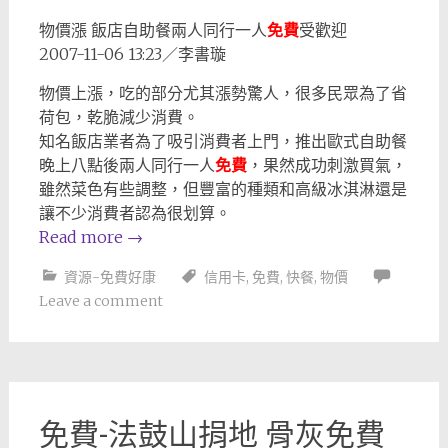
物價漲 飯店自助餐兩人同行一人
免費
受歡迎
2007-11-06 13:23／李書璇
物價上漲，吃的部分尤其漲勢驚人，很多民眾為了省
荷包，乾脆減少消費。
知名飯店業者為了吸引消費者上門，推出歐式自助餐
晚上八點後兩人同行一人
免費
，果然成功刺激買氣，
雖然菜色有些調整，但豐富的種類和高級冰淇淋還是
讓不少消費者認為很划算。
Read more
→
資源-免費好康
信用卡
,
免費
,
快餐
,
物價
Leave a comment
免費-法鼓山捐地 骨灰免費