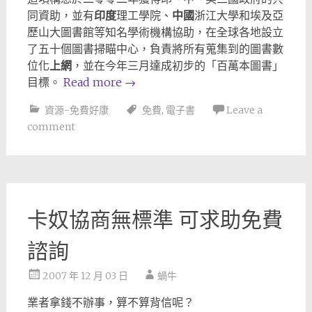
同資助，並有
印度
理工學院、
中國
浙江大學和埃及亞
歷山大圖書館等知名學術機構協助，在全球各地設立
了五十個圖書掃瞄中心，負責將所有蒐集到的圖書數
位化
上網
，並在今年三月達成初步的「百萬本圖書」
目標。
Read more
→
資源-免費好康
免費
,
電子書
Leave a
comment
卡奴協商無標準 可求助免費
諮詢
2007 年 12 月 03 日
蝸牛
業者拿錢不辦事，算不算背信呢？