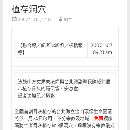
植存洞穴
2007 年 11 月 14 日
蝸牛
【聯合報╱記者沈旭凱／板橋報
2007.11.07
導】
04:23 am
法鼓山方丈果東法師與台北縣副縣長陳威仁展
示植存骨灰的環保袋、安息盒。
記者沈旭凱／攝影
全國首創骨灰植存的台北縣立金山環保生命園區
將於11月24日啟用，不分宗教及地域，
免費
讓家
屬將亡者骨灰植存於5個洞穴，過程沒有宗教儀式