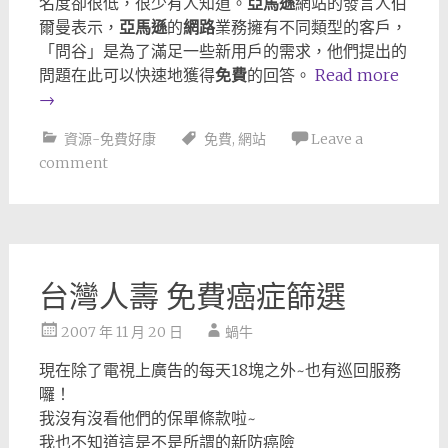
名度卻很低，很少有人知道。
亞馬遜
網站的發言人伯
爾曼表示，
亞馬遜
的
網路
業務擁有不同類型的客戶，
「問谷」是為了滿足一些新用戶的需求，他們提出的
問題在此可以快速地獲得
免費
的回答。
Read more
→
資源-免費好康
免費
,
網站
Leave a
comment
台灣人壽 免費癌症篩選
2007 年 11 月 20 日
蝸牛
現在除了電視上廣告的每天18塊之外~也有巡回服務
囉！
我沒有沒看他們的保單條款啦~
我也不知道這是不是所謂的新防癌險