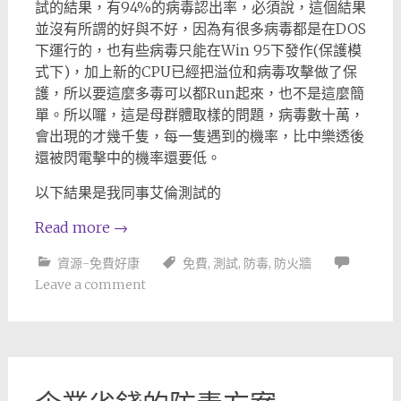
試的結果，有94%的病毒認出率，必須說，這個結果
並沒有所謂的好與不好，因為有很多病毒都是在DOS
下運行的，也有些病毒只能在Win 95下發作(保護模
式下)，加上新的CPU已經把溢位和病毒攻擊做了保
護，所以要這麼多毒可以都Run起來，也不是這麼簡
單。所以囉，這是母群體取樣的問題，病毒數十萬，
會出現的才幾千隻，每一隻遇到的機率，比中樂透後
還被閃電擊中的機率還要低。
以下結果是我同事艾倫測試的
Read more
→
資源-免費好康
免費
,
測試
,
防毒
,
防火牆
Leave a comment