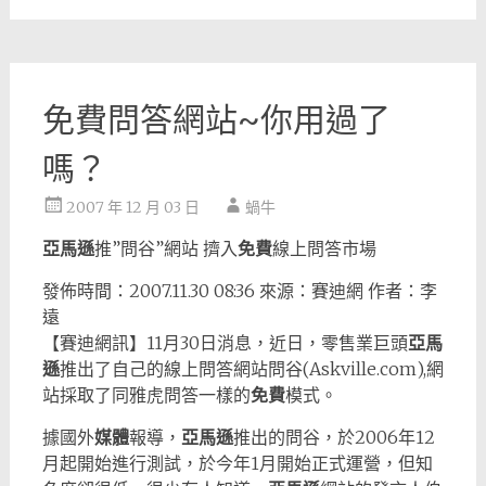
免費問答網站~你用過了
嗎？
2007 年 12 月 03 日
蝸牛
亞馬遜
推”問谷”網站 擠入
免費
線上問答市場
發佈時間：2007.11.30 08:36 來源：賽迪網 作者：李
遠
【賽迪網訊】11月30日消息，近日，零售業巨頭
亞馬
遜
推出了自己的線上問答網站問谷(Askville.com),網
站採取了同雅虎問答一樣的
免費
模式。
據國外
媒體
報導，
亞馬遜
推出的問谷，於2006年12
月起開始進行測試，於今年1月開始正式運營，但知