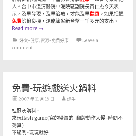
人。台中市澄清醫院中港院區副院長黃仁杰今天表
示，及早發現，及早治療，才能及早
健康
。如果把握
免費
篩檢良機，還能節省新台幣一千多元的支出。
Read more
→
好文-健康
,
資源-免費好康
Leave a
comment
免費-玩遊戲送火鍋料
2007 年 11 月 16 日
蝸牛
桂冠灰溝料~
來玩flash game(寫的蠻爛的-翻牌動作太慢~時間不
夠算)
不過咧~玩玩就好