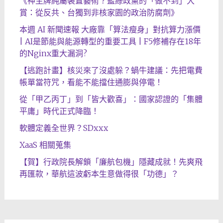
《神主牌純屬裝置藝術？藍綠政黨的「做不到」大
賞：從反共、台獨到非核家園的政治防腐劑》
本週 AI 新聞速報 大廠靠「算法瘦身」對抗算力漲價
| AI是節能與能源轉型的重要工具 | F5修補存在18年
的Nginx重大漏洞?
【逃跑計畫】核災來了沒處躲？蝸牛建議：先把電費
帳單當符咒，看能不能擋住通膨與停電！
從「甲乙丙丁」到「皆大歡喜」：國家認證的「集體
平庸」時代正式降臨！
軟體定義全世界？SDxxx
XaaS 相關蒐集
【賀】行政院長解鎖「廉航包機」隱藏成就！先爽飛
再匯款，華航這波虧本生意做得很「功德」？