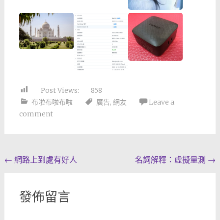
Post Views:
858
布啦布啦布啦
廣告
,
網友
Leave a
comment
Post
←
網路上到處有好人
名詞解釋：虛擬量測
→
navigation
發佈留言