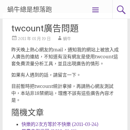
Skip
蝸牛總是想落跑
to
content
twcount廣告問題
2011 年 01 月 19 日
蝸牛
昨天晚上熱心網友的mail，通知我的網站上被放入成
人廣告的連結，不知道有沒有網友是使用twcount這
套免費流量分析工具，並且出現廣告的情形。
如果有人遇到的話，請留言一下。
目前暫時把twcount統計拿掉，再請熱心網友測試
中，本站非18禁網站，理應不該有這些廣告內容才
是。
隨機文章
快樂的2次方等於不快樂 (2011-03-24)