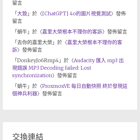
留言
「
大致
」於〈
[ChatGPT] 4o的圖片視覺測試
〉發佈
留言
「
蝸牛
」於〈
嘉里大榮根本不理你的客訴
〉發佈留言
「
去你的嘉里大榮
」於〈
嘉里大榮根本不理你的客
訴
〉發佈留言
「
DonkeyJo6Rmp4
」於〈
Audacity 匯入 mp3 出
現錯誤 MP3 Decoding failed: Lost
synchronization
〉發佈留言
「
蝸牛
」於〈
ProxmoxVE 每日自動快照 終於發現這
個神兵利器
〉發佈留言
交換連結