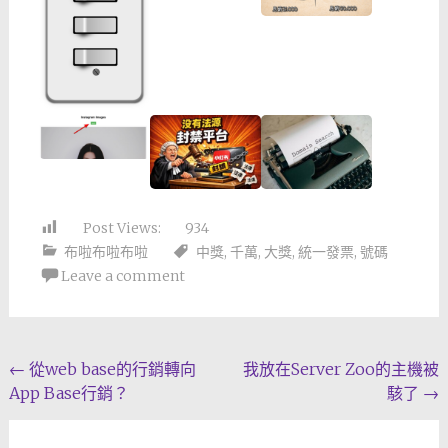
Post Views:
934
布啦布啦布啦
中獎
,
千萬
,
大獎
,
統一發票
,
號碼
Leave a comment
Post
←
從web base的行銷轉向
我放在Server Zoo的主機被
App Base行銷？
駭了
→
navigation